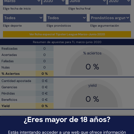
Elige fecha de inicio
Elige fecha final
Elige deporte
Elige pronósticos
Elige argumentación
Ver ficha
especial Tipster League Marzo-Junio 2020
Resumen de apuestas para TL marzo-junio 2020
Realizadas
0
% aciertos
Acertadas
0
Falladas
0
0 %
Nulas
0
% Aciertos
0 %
Cantidad apostada
0 €
yield
Ganancias
0 €
Pérdidas
0 €
0 %
Beneficios
0 €
Yield
0 %
¿Eres mayor de 18 años?
Listado de pronósticos para TL marzo-junio 2020
Estás intentando acceder a una web que ofrece información