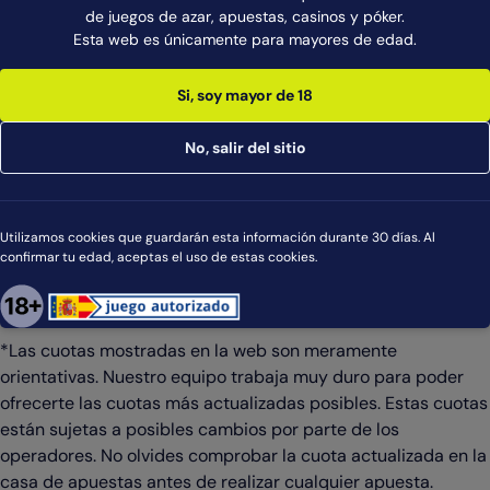
de juegos de azar, apuestas, casinos y póker.
Esta web es únicamente para mayores de edad.
Si, soy mayor de 18
No, salir del sitio
Utilizamos cookies que guardarán esta información durante 30 días. Al
confirmar tu edad, aceptas el uso de estas cookies.
*Las cuotas mostradas en la web son meramente
orientativas. Nuestro equipo trabaja muy duro para poder
ofrecerte las cuotas más actualizadas posibles. Estas cuotas
están sujetas a posibles cambios por parte de los
operadores. No olvides comprobar la cuota actualizada en la
casa de apuestas antes de realizar cualquier apuesta.