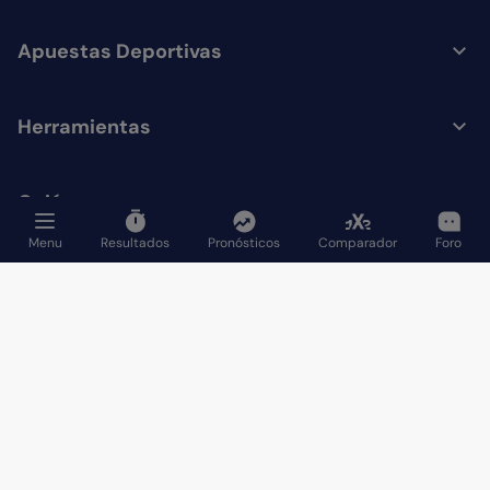
Apuestas Deportivas
Herramientas
Quiénes somos
Menu
Resultados
Pronósticos
Comparador
Foro
ApuestasDeportivas.com promueve el juego responsable:
Condiciones legales
Política de privacidad
Cookies
Juega con responsabilidad
Preferencias de cookies
© 2026 Apuestasdeportivas.com todos los derechos