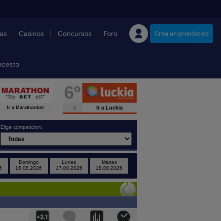
|
as
Casinos
Concursos
Foro
Crea un pronóstico
ncesto
6º
4
Ir a Luckia
Ir a Marathonbet
Elige competicíon:
Dom
ingo
Lunes
Martes
6
16.08
.2026
17.08
.2026
18.08
.2026