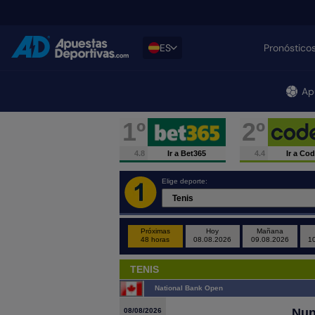
ES
Pronóstico
Ap
1º
2º
4.8
Ir a Bet365
4.4
Ir a Co
Elige deporte:
Próximas
Hoy
Mañana
48 horas
08.08
.2026
09.08
.2026
1
TENIS
National Bank Open
Nun
08/08
/2026