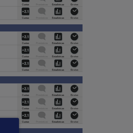
Cuotas
Pronósticos
Estadísticas
En vivo
Cuotas
Pronósticos
Estadísticas
En vivo
Cuotas
Pronósticos
Estadísticas
En vivo
Cuotas
Pronósticos
Estadísticas
En vivo
Cuotas
Pronósticos
Estadísticas
En vivo
Cuotas
Pronósticos
Estadísticas
En vivo
Cuotas
Pronósticos
Estadísticas
En vivo
Cuotas
Pronósticos
Estadísticas
En vivo