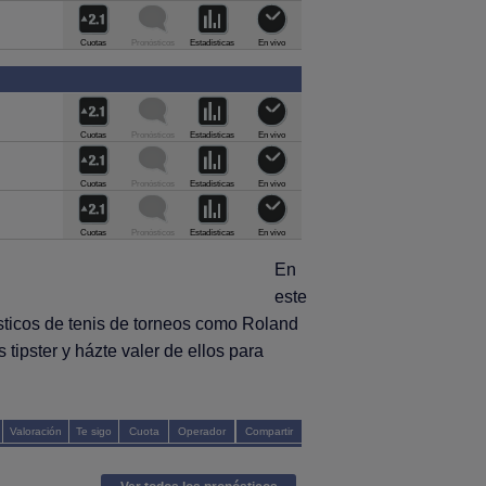
Cuotas
Pronósticos
Estadísticas
En vivo
Cuotas
Pronósticos
Estadísticas
En vivo
Cuotas
Pronósticos
Estadísticas
En vivo
Cuotas
Pronósticos
Estadísticas
En vivo
En
este
sticos de tenis de torneos como Roland
ipster y házte valer de ellos para
Valoración
Te sigo
Cuota
Operador
Compartir