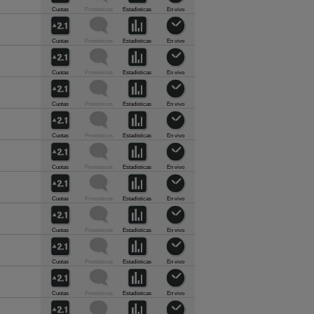
Cuotas
Pronósticos
Estadísticas
En vivo
Cuotas
Pronósticos
Estadísticas
En vivo
Cuotas
Pronósticos
Estadísticas
En vivo
Cuotas
Pronósticos
Estadísticas
En vivo
Cuotas
Pronósticos
Estadísticas
En vivo
Cuotas
Pronósticos
Estadísticas
En vivo
Cuotas
Pronósticos
Estadísticas
En vivo
Cuotas
Pronósticos
Estadísticas
En vivo
Cuotas
Pronósticos
Estadísticas
En vivo
Cuotas
Pronósticos
Estadísticas
En vivo