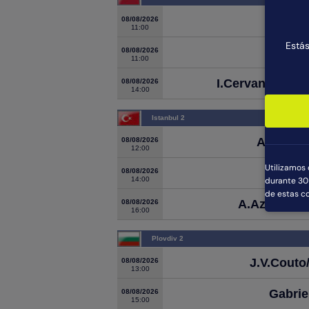
Andrea 
08/08
/2026
11:00
Estás
Math
08/08
/2026
11:00
I.Cervantes/D.
08/08
/2026
14:00
Istanbul 2
Antoine
08/08
/2026
12:00
Utilizamos
Lucas
08/08
/2026
durante 30 
14:00
de estas co
A.Azkara/J.
08/08
/2026
16:00
Plovdiv 2
J.V.Couto
08/08
/2026
13:00
Gabrie
08/08
/2026
15:00