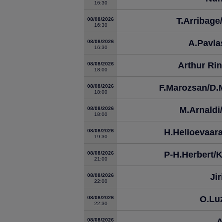
16:30
T.Arribage/
08/08
/2026
16:30
A.Pavla
08/08
/2026
16:30
Arthur Ri
08/08
/2026
18:00
F.Marozsan/D
08/08
/2026
18:00
M.Arnaldi
08/08
/2026
18:00
H.Helioevaara
08/08
/2026
19:30
P-H.Herbert/K
08/08
/2026
21:00
Ji
08/08
/2026
22:00
O.Lu
08/08
/2026
22:30
A
08/08
/2026