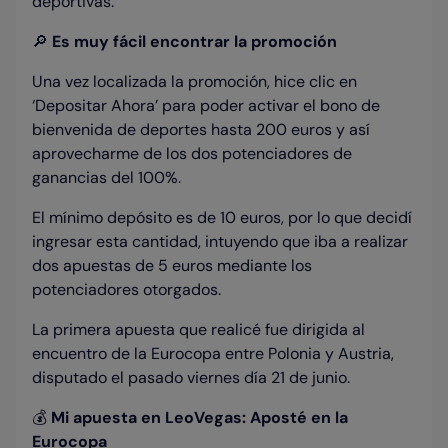
deportivas.
🔎
Es muy fácil encontrar la promoción
Una vez localizada la promoción, hice clic en
‘Depositar Ahora’ para poder activar el bono de
bienvenida de deportes hasta 200 euros y así
aprovecharme de los dos potenciadores de
ganancias del 100%.
El mínimo depósito es de 10 euros, por lo que decidí
ingresar esta cantidad, intuyendo que iba a realizar
dos apuestas de 5 euros mediante los
potenciadores otorgados.
La primera apuesta que realicé fue dirigida al
encuentro de la Eurocopa entre Polonia y Austria,
disputado el pasado viernes día 21 de junio.
💰
Mi apuesta en LeoVegas: Aposté en la
Eurocopa