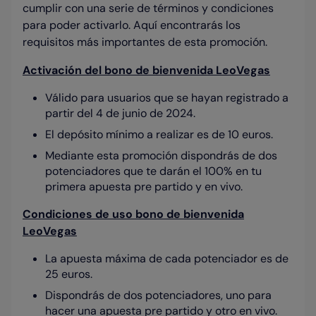
cumplir con una serie de términos y condiciones
para poder activarlo. Aquí encontrarás los
requisitos más importantes de esta promoción.
Activación del bono de bienvenida LeoVegas
Válido para usuarios que se hayan registrado a
partir del 4 de junio de 2024.
El depósito mínimo a realizar es de 10 euros.
Mediante esta promoción dispondrás de dos
potenciadores que te darán el 100% en tu
primera apuesta pre partido y en vivo.
Condiciones de uso bono de bienvenida
LeoVegas
La apuesta máxima de cada potenciador es de
25 euros.
Dispondrás de dos potenciadores, uno para
hacer una apuesta pre partido y otro en vivo.