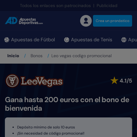
Todos los enlaces son patrocinados
|
Publicidad
Crea un pronóstico
Apuestas de Fútbol
Apuestas de Tenis
Apu
Inicio
bonos
Leo vegas codigo promocional
4.1/5
Gana hasta 200 euros con el bono de
bienvenida
Depósito mínimo de solo 10 euros
¡Sin necesidad de código promocional!