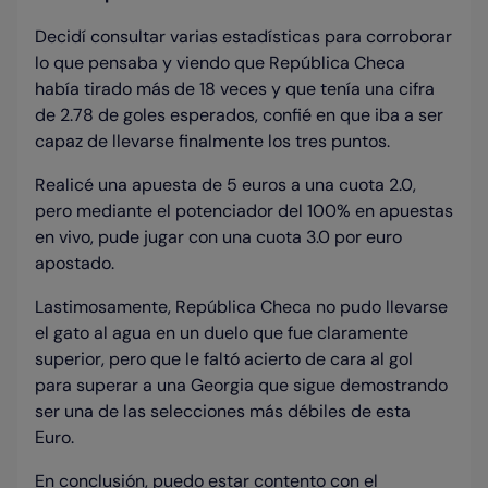
Decidí consultar varias estadísticas para corroborar
lo que pensaba y viendo que República Checa
había tirado más de 18 veces y que tenía una cifra
de 2.78 de goles esperados, confié en que iba a ser
capaz de llevarse finalmente los tres puntos.
Realicé una apuesta de 5 euros a una cuota 2.0,
pero mediante el potenciador del 100% en apuestas
en vivo, pude jugar con una cuota 3.0 por euro
apostado.
Lastimosamente, República Checa no pudo llevarse
el gato al agua en un duelo que fue claramente
superior, pero que le faltó acierto de cara al gol
para superar a una Georgia que sigue demostrando
ser una de las selecciones más débiles de esta
Euro.
En conclusión, puedo estar contento con el