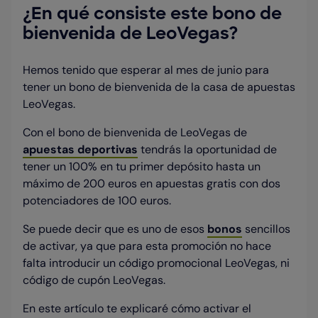
¿En qué consiste este bono de
bienvenida de LeoVegas?
Hemos tenido que esperar al mes de junio para
tener un bono de bienvenida de la casa de apuestas
LeoVegas.
Con el bono de bienvenida de LeoVegas de
apuestas deportivas
tendrás la oportunidad de
tener un 100% en tu primer depósito hasta un
máximo de 200 euros en apuestas gratis con dos
potenciadores de 100 euros.
Se puede decir que es uno de esos
bonos
sencillos
de activar, ya que para esta promoción no hace
falta introducir un código promocional LeoVegas, ni
código de cupón LeoVegas.
En este artículo te explicaré cómo activar el