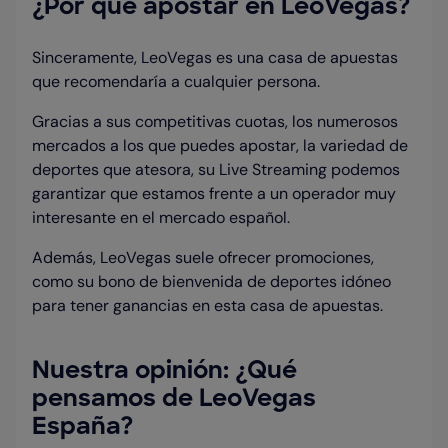
¿Por qué apostar en LeoVegas?
Sinceramente, LeoVegas es una casa de apuestas
que recomendaría a cualquier persona.
Gracias a sus competitivas cuotas, los numerosos
mercados a los que puedes apostar, la variedad de
deportes que atesora, su Live Streaming podemos
garantizar que estamos frente a un operador muy
interesante en el mercado español.
Además, LeoVegas suele ofrecer promociones,
como su bono de bienvenida de deportes idóneo
para tener ganancias en esta casa de apuestas.
Nuestra opinión: ¿Qué
pensamos de LeoVegas
España?