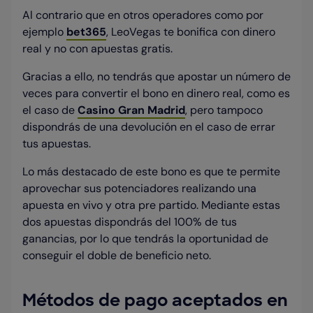
Al contrario que en otros operadores como por
ejemplo
bet365
, LeoVegas te bonifica con dinero
real y no con apuestas gratis.
Gracias a ello, no tendrás que apostar un número de
veces para convertir el bono en dinero real, como es
el caso de
Casino Gran Madrid
, pero tampoco
dispondrás de una devolución en el caso de errar
tus apuestas.
Lo más destacado de este bono es que te permite
aprovechar sus potenciadores realizando una
apuesta en vivo y otra pre partido. Mediante estas
dos apuestas dispondrás del 100% de tus
ganancias, por lo que tendrás la oportunidad de
conseguir el doble de beneficio neto.
Métodos de pago aceptados en