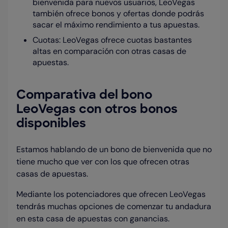
bienvenida para nuevos usuarios, LeoVegas
también ofrece bonos y ofertas donde podrás
sacar el máximo rendimiento a tus apuestas.
Cuotas: LeoVegas ofrece cuotas bastantes
altas en comparación con otras casas de
apuestas.
Comparativa del bono
LeoVegas con otros bonos
disponibles
Estamos hablando de un bono de bienvenida que no
tiene mucho que ver con los que ofrecen otras
casas de apuestas.
Mediante los potenciadores que ofrecen LeoVegas
tendrás muchas opciones de comenzar tu andadura
en esta casa de apuestas con ganancias.