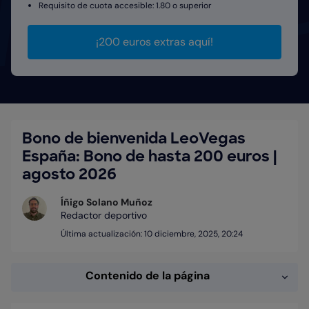
Requisito de cuota accesible: 1.80 o superior
¡200 euros extras aquí!
Bono de bienvenida LeoVegas
España: Bono de hasta 200 euros |
agosto 2026
Íñigo Solano Muñoz
Redactor deportivo
Última actualización:
10 diciembre, 2025, 20:24
Contenido de la página