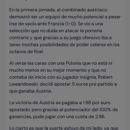
En la primera jornada, el combinado austriaco
demostró ser un equipo de mucho potencial a pesar
irse de vacío ante Francia (1-0). Se vio a una
selección que no duda en atacar la portería
contraria y que gracias a su juego ofensivo iba a
tener muchas posibilidades de poder colarse en los
octavos de final.
Al verse las caras con una Polonia que no está ni
mucho menos en su mejor momento y que no
contaba de inicio con su jugador insignia, Robert
Lewandowski, decidí apostar 5 euros pre partido a
que ganaba Austria.
La victoria de Austria se pagaba a 1.98 por euro
apostado, pero gracias al potenciador del 100% de
ganancias, pude jugar con una cuota de 2.96.
Lo cierto es que la suerte estuvo de mi lado, ya que