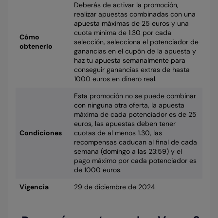
Deberás de activar la promoción,
realizar apuestas combinadas con una
apuesta máximas de 25 euros y una
cuota mínima de 1.30 por cada
Cómo
selección, selecciona el potenciador de
obtenerlo
ganancias en el cupón de la apuesta y
haz tu apuesta semanalmente para
conseguir ganancias extras de hasta
1000 euros en dinero real.
Esta promoción no se puede combinar
con ninguna otra oferta, la apuesta
máxima de cada potenciador es de 25
euros, las apuestas deben tener
Condiciones
cuotas de al menos 1.30, las
recompensas caducan al final de cada
semana (domingo a las 23:59) y el
pago máximo por cada potenciador es
de 1000 euros.
Vigencia
29 de diciembre de 2024