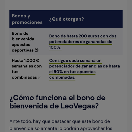
Bonos y
¿Qué otorgan?
promociones
Bono de
Bono de hasta 200 euros con dos
bienvenida
potenciadores de ganancias de
apuestas
100%.
deportivas
🎁
Hasta 1.000 €
Consigue cada semana un
semanales con
potenciador de ganancias de hasta
tus
el 50% en tus apuestas
combinadas
✅
combinadas.
¿Cómo funciona el bono de
bienvenida de LeoVegas?
Ante todo, hay que destacar que este bono de
bienvenida solamente lo podrán aprovechar los