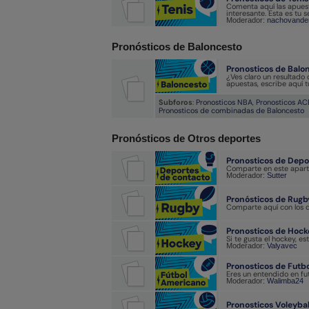
Comenta aquí las apuest
interesante. Esta es tu s
Moderador:
nachovande
Pronósticos de Baloncesto
Pronosticos de Balo
¿Ves claro un resultado 
apuestas, escribe aquí t
Subforos
:
Pronosticos NBA
,
Pronosticos AC
Pronosticos de combinadas de Baloncesto
Pronósticos de Otros deportes
Pronosticos de Depo
Comparte en este aparta
Moderador:
Sutter
Pronósticos de Rugb
Comparte aquí con los d
Pronosticos de Hock
Si te gusta el hockey, e
Moderador:
Valyavec
Pronosticos de Futb
Eres un entendido en fu
Moderador:
Walimba24
Pronosticos Voleybal