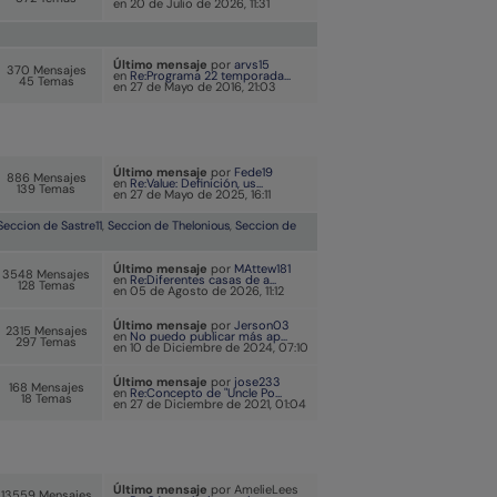
en 20 de Julio de 2026, 11:31
Último mensaje
por
arvs15
370 Mensajes
en
Re:Programa 22 temporada...
45 Temas
en 27 de Mayo de 2016, 21:03
Último mensaje
por
Fede19
886 Mensajes
en
Re:Value: Definición, us...
139 Temas
en 27 de Mayo de 2025, 16:11
Seccion de Sastre11
,
Seccion de Thelonious
,
Seccion de
Último mensaje
por
MAttew181
3548 Mensajes
en
Re:Diferentes casas de a...
128 Temas
en 05 de Agosto de 2026, 11:12
Último mensaje
por
Jerson03
2315 Mensajes
en
No puedo publicar más ap...
297 Temas
en 10 de Diciembre de 2024, 07:10
Último mensaje
por
jose233
168 Mensajes
en
Re:Concepto de "Uncle Po...
18 Temas
en 27 de Diciembre de 2021, 01:04
Último mensaje
por AmelieLees
13559 Mensajes