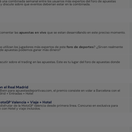
irá una combinada semanal entre los usuarios más expertos del foro de apuestas
a y discute sobre que eventos deberian estar en la combinada.
 comentar las
apuestas en vivo
que se estan desarrollando en este preciso momento.
as utilizan los jugadores más expertos de este
foro de deportes
? ¿Sirven realmente
 de apuestas podemos ganar más dinero?
scutir sobre el trading en las apuestas. Este es tu lugar del foro de apuestas donde
n el Real Madrid
Bwin para apuestasdeportivas.com, el premio consiste en volar a Barcelona con el
adrid + Entradas + Hotel
toGP Valencia + Viaje + Hotel
a disfrutar de la MotoGP Valencia desde primera linea. Concurso en exclusiva para
con Hotel y viaje incluidos.