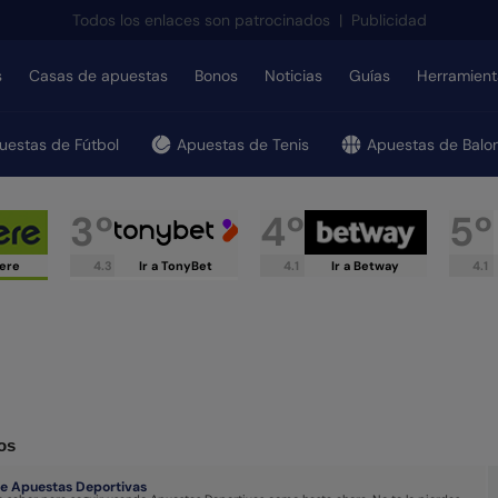
Todos los enlaces son patrocinados
|
Publicidad
s
Casas de apuestas
Bonos
Noticias
Guías
Herramient
uestas de Fútbol
Apuestas de Tenis
Apuestas de Balo
3º
4º
5º
dere
4.3
Ir a TonyBet
4.1
Ir a Betway
4.1
os
e Apuestas Deportivas