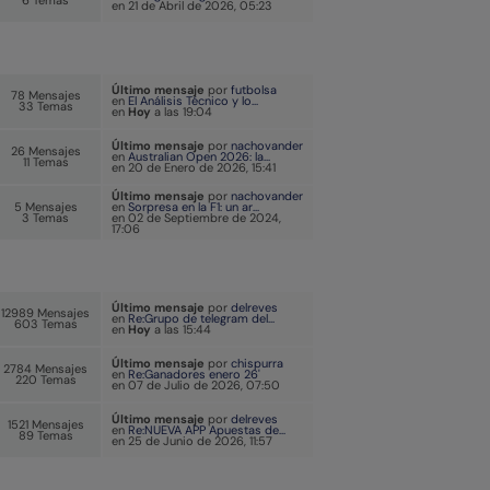
6 Temas
en 21 de Abril de 2026, 05:23
Último mensaje
por
futbolsa
78 Mensajes
en
El Análisis Técnico y lo...
33 Temas
en
Hoy
a las 19:04
Último mensaje
por
nachovander
26 Mensajes
en
Australian Open 2026: la...
11 Temas
en 20 de Enero de 2026, 15:41
Último mensaje
por
nachovander
5 Mensajes
en
Sorpresa en la F1: un ar...
3 Temas
en 02 de Septiembre de 2024,
17:06
Último mensaje
por
delreves
12989 Mensajes
en
Re:Grupo de telegram del...
603 Temas
en
Hoy
a las 15:44
Último mensaje
por
chispurra
2784 Mensajes
en
Re:Ganadores enero 26'
220 Temas
en 07 de Julio de 2026, 07:50
Último mensaje
por
delreves
1521 Mensajes
en
Re:NUEVA APP Apuestas de...
89 Temas
en 25 de Junio de 2026, 11:57