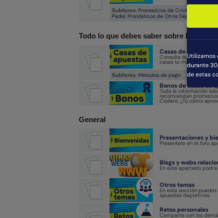
Subforos
:
Pronosticos de Cricket
,
Pronósti
Padel
,
Pronósticos de Otros Deportes
Todo lo que debes saber sobre las casas
Casas de apuestas
Utilizamos
Consulta las ofertas y
pr
casas te merecen mayor
durante 30 
de estas co
Subforos
:
Metodos de pago
Bonos de casas de a
Toda la información sob
recomiendan promocione
Codere. ¿Tú cómo aprov
General
Presentaciones y bie
Presentate en el
foro ap
Blogs y webs relaci
En este apartado podra 
Otros temas
En esta sección puedes 
apuestas deportivas.
Retos personales
Comparte con los demás 