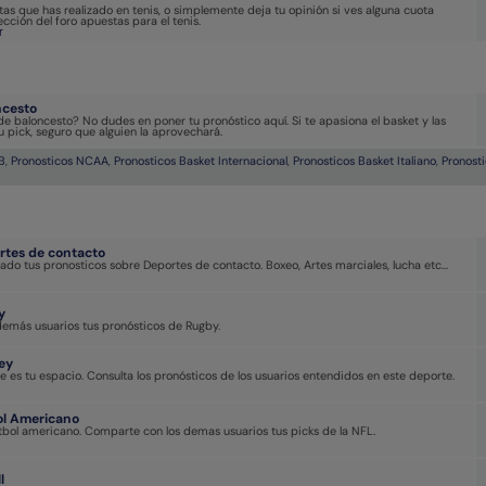
as que has realizado en tenis, o simplemente deja tu opinión si ves alguna cuota
ección del foro apuestas para el tenis.
r
ncesto
de baloncesto? No dudes en poner tu pronóstico aquí. Si te apasiona el basket y las
u pick, seguro que alguien la aprovechará.
B
,
Pronosticos NCAA
,
Pronosticos Basket Internacional
,
Pronosticos Basket Italiano
,
Pronost
rtes de contacto
do tus pronosticos sobre Deportes de contacto. Boxeo, Artes marciales, lucha etc...
y
emás usuarios tus pronósticos de Rugby.
ey
ste es tu espacio. Consulta los pronósticos de los usuarios entendidos en este deporte.
ol Americano
tbol americano. Comparte con los demas usuarios tus picks de la NFL.
l