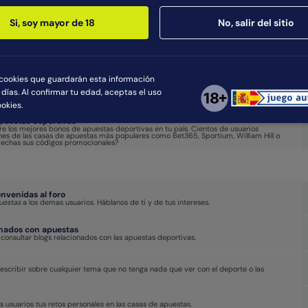
cos de Dardos
,
Pronosticos de Golf
,
Pronósticos de Televisión y Cine
,
Pronósticos de Snooke
Si, soy mayor de 18
No, salir del sitio
 de apuestas deportivas
 cookies que guardarán esta información
omociones especiales de las casas de apuestas que ofrece este foro apuestas
. ¿Que
 confianza? ¿Cuales ofrecen más tipos de apuestas?
días. Al confirmar tu edad, aceptas el uso
okies.
puestas deportivas
re los mejores bonos de apuestas deportivas en tu país. Cientos de usuarios
s de las casas de apuestas más populares como Bet365, Sportium, William Hill o
echas sus códigos promocionales?
nvenidas al foro
uestas
a los demas usuarios. Háblanos de ti y de tus intereses.
onados con apuestas
consultar blogs relacionados con las apuestas deportivas.
escribir sobre cualquier tema que no tenga nada que ver con el deporte o las
usuarios tus retos personales en las casas de apuestas.