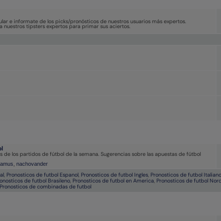
ular e informate de los picks/pronósticos de nuestros usuarios más expertos.
 nuestros tipsters expertos para primar sus aciertos.
l
s de los partidos de fútbol de la semana. Sugerencias sobre las apuestas de fútbol
damus
,
nachovander
al
,
Pronosticos de futbol Espanol
,
Pronosticos de futbol Ingles
,
Pronosticos de futbol Italian
onosticos de futbol Brasileno
,
Pronosticos de futbol en America
,
Pronosticos de futbol Nor
Pronosticos de combinadas de futbol