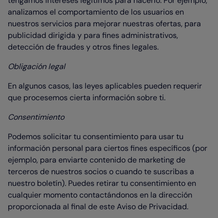
tengamos intereses legítimos para hacerlo. Por ejemplo,
analizamos el comportamiento de los usuarios en
nuestros servicios para mejorar nuestras ofertas, para
publicidad dirigida y para fines administrativos,
detección de fraudes y otros fines legales.
Obligación legal
En algunos casos, las leyes aplicables pueden requerir
que procesemos cierta información sobre ti.
Consentimiento
Podemos solicitar tu consentimiento para usar tu
información personal para ciertos fines específicos (por
ejemplo, para enviarte contenido de marketing de
terceros de nuestros socios o cuando te suscribas a
nuestro boletín). Puedes retirar tu consentimiento en
cualquier momento contactándonos en la dirección
proporcionada al final de este Aviso de Privacidad.