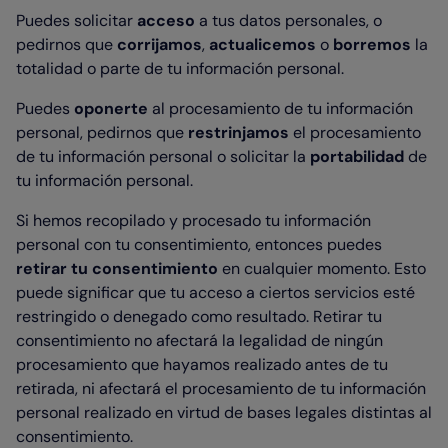
Puedes solicitar
acceso
a tus datos personales, o
pedirnos que
corrijamos
,
actualicemos
o
borremos
la
totalidad o parte de tu información personal.
Puedes
oponerte
al procesamiento de tu información
personal, pedirnos que
restrinjamos
el procesamiento
de tu información personal o solicitar la
portabilidad
de
tu información personal.
Si hemos recopilado y procesado tu información
personal con tu consentimiento, entonces puedes
retirar tu consentimiento
en cualquier momento. Esto
puede significar que tu acceso a ciertos servicios esté
restringido o denegado como resultado. Retirar tu
consentimiento no afectará la legalidad de ningún
procesamiento que hayamos realizado antes de tu
retirada, ni afectará el procesamiento de tu información
personal realizado en virtud de bases legales distintas al
consentimiento.