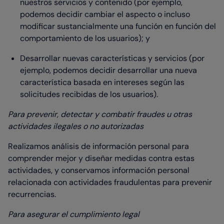
nuestros servicios y contenido (por ejemplo,
podemos decidir cambiar el aspecto o incluso
modificar sustancialmente una función en función del
comportamiento de los usuarios); y
Desarrollar nuevas características y servicios (por
ejemplo, podemos decidir desarrollar una nueva
característica basada en intereses según las
solicitudes recibidas de los usuarios).
Para prevenir, detectar y combatir fraudes u otras
actividades ilegales o no autorizadas
Realizamos análisis de información personal para
comprender mejor y diseñar medidas contra estas
actividades, y conservamos información personal
relacionada con actividades fraudulentas para prevenir
recurrencias.
Para asegurar el cumplimiento legal