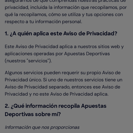
asegurarnos de que comprendas nuestras prácticas de
privacidad, incluida la información que recopilamos, por
qué la recopilamos, cómo se utiliza y tus opciones con
respecto a tu información personal.
1. ¿A quién aplica este Aviso de Privacidad?
Este Aviso de Privacidad aplica a nuestros sitios web y
aplicaciones operadas por Apuestas Deportivas
(nuestros "servicios").
Algunos servicios pueden requerir su propio Aviso de
Privacidad único. Si uno de nuestros servicios tiene un
Aviso de Privacidad separado, entonces ese Aviso de
Privacidad y no este Aviso de Privacidad aplica.
2. ¿Qué información recopila Apuestas
Deportivas sobre mí?
Información que nos proporcionas