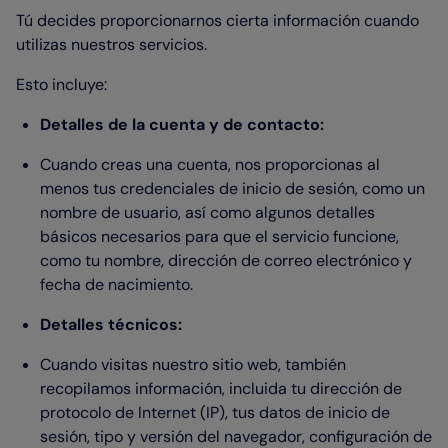
Tú decides proporcionarnos cierta información cuando
utilizas nuestros servicios.
Esto incluye:
Detalles de la cuenta y de contacto:
Cuando creas una cuenta, nos proporcionas al
menos tus credenciales de inicio de sesión, como un
nombre de usuario, así como algunos detalles
básicos necesarios para que el servicio funcione,
como tu nombre, dirección de correo electrónico y
fecha de nacimiento.
Detalles técnicos:
Cuando visitas nuestro sitio web, también
recopilamos información, incluida tu dirección de
protocolo de Internet (IP), tus datos de inicio de
sesión, tipo y versión del navegador, configuración de