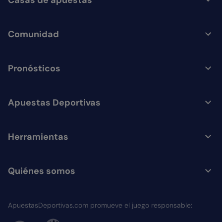
Casas de apuestas
Comunidad
Pronósticos
Apuestas Deportivas
Herramientas
Quiénes somos
ApuestasDeportivas.com promueve el juego responsable: