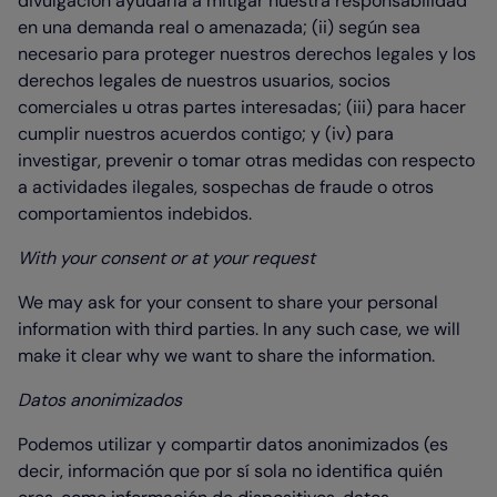
divulgación ayudaría a mitigar nuestra responsabilidad
en una demanda real o amenazada; (ii) según sea
necesario para proteger nuestros derechos legales y los
derechos legales de nuestros usuarios, socios
comerciales u otras partes interesadas; (iii) para hacer
cumplir nuestros acuerdos contigo; y (iv) para
investigar, prevenir o tomar otras medidas con respecto
a actividades ilegales, sospechas de fraude o otros
comportamientos indebidos.
With your consent or at your request
We may ask for your consent to share your personal
information with third parties. In any such case, we will
make it clear why we want to share the information.
Datos anonimizados
Podemos utilizar y compartir datos anonimizados (es
decir, información que por sí sola no identifica quién