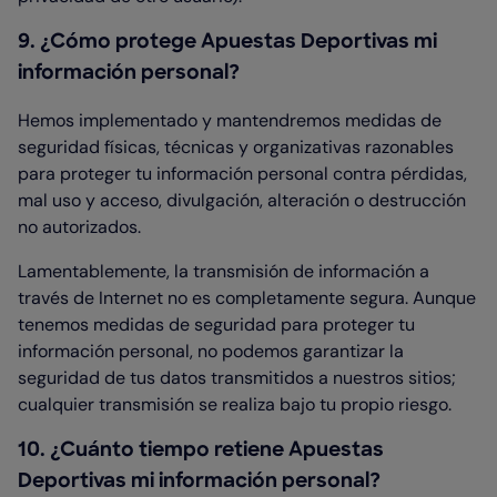
9. ¿Cómo protege Apuestas Deportivas mi
información personal?
Hemos implementado y mantendremos medidas de
seguridad físicas, técnicas y organizativas razonables
para proteger tu información personal contra pérdidas,
mal uso y acceso, divulgación, alteración o destrucción
no autorizados.
Lamentablemente, la transmisión de información a
través de Internet no es completamente segura. Aunque
tenemos medidas de seguridad para proteger tu
información personal, no podemos garantizar la
seguridad de tus datos transmitidos a nuestros sitios;
cualquier transmisión se realiza bajo tu propio riesgo.
10. ¿Cuánto tiempo retiene Apuestas
Deportivas mi información personal?