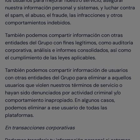
los usuarios para mejorar nuestro servicio, asegurar
nuestra información personal y sistemas, y luchar contra
el spam, el abuso, el fraude, las infracciones y otros
comportamientos indebidos.
También podemos compartir información con otras
entidades del Grupo con fines legítimos, como auditoría
corporativa, análisis e informes consolidados, así como
el cumplimiento de las leyes aplicables.
También podemos compartir información de usuarios
con otras entidades del Grupo para eliminar a aquellos
usuarios que violen nuestros términos de servicio o
hayan sido denunciados por actividad criminal y/o
comportamiento inapropiado. En algunos casos,
podemos eliminar a ese usuario de todas las
plataformas.
En transacciones corporativas