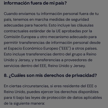
información fuera de mi país?
Cuando enviamos tu información personal fuera de tu
país, tenemos en marcha medidas de seguridad
adecuadas para hacerlo. Esto incluye las cláusulas
contractuales estándar de la UE aprobadas por la
Comisión Europea u otro mecanismo adecuado para
permitir transferencias de información personal desde
el Espacio Económico Europeo ("EEE") a otros países.
Esto incluye transferencias dentro del grupo a Reino
Unido y Jersey, y transferencias a proveedores de
servicios dentro del EEE, Reino Unido y Jersey.
8. ¿Cuáles son mis derechos de privacidad?
En ciertas circunstancias, si eres residente del EEE o
Reino Unido, puedes ejercer los derechos disponibles
para ti bajo las leyes de protección de datos aplicables
de la siguiente manera: