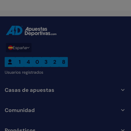
ADCOM home link
España
1
4
0
3
2
8
Usuarios registrados
Casas de apuestas
Comunidad
Pronósticos