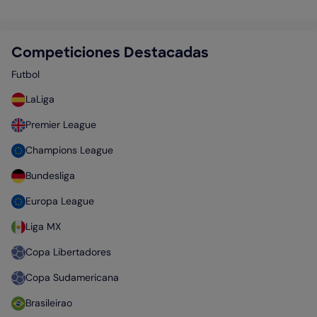
Competiciones Destacadas
Futbol
LaLiga
Premier League
Champions League
Bundesliga
Europa League
Liga MX
Copa Libertadores
Copa Sudamericana
Brasileirao