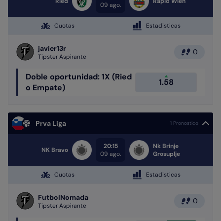
Ried
Rapid Wien
09 ago.
Cuotas
Estadisticas
javier13r
0
Tipster Aspirante
Doble oportunidad: 1X (Ried
1.58
o Empate)
Prva Liga
1
Pronostico
20:15
Nk Brinje
NK Bravo
09 ago.
Grosuplje
Cuotas
Estadisticas
FutbolNomada
0
Tipster Aspirante