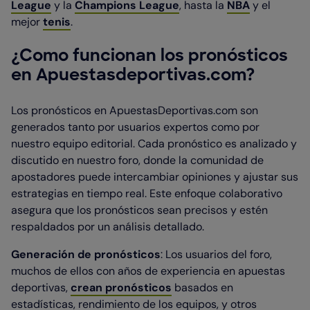
League
y la
Champions League
, hasta la
NBA
y el
mejor
tenis
.
¿Como funcionan los pronósticos
en Apuestasdeportivas.com?
Los pronósticos en ApuestasDeportivas.com son
generados tanto por usuarios expertos como por
nuestro equipo editorial. Cada pronóstico es analizado y
discutido en nuestro foro, donde la comunidad de
apostadores puede intercambiar opiniones y ajustar sus
estrategias en tiempo real. Este enfoque colaborativo
asegura que los pronósticos sean precisos y estén
respaldados por un análisis detallado.
Generación de pronósticos
: Los usuarios del foro,
muchos de ellos con años de experiencia en apuestas
deportivas,
crean pronósticos
basados en
estadísticas, rendimiento de los equipos, y otros