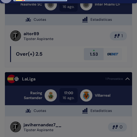
02:30
Nashville SC
Inter Miami CF
16 ago.
Cuotas
Estadisticas
aitor89
1
Tipster Aspirante
Over(+) 2.5
1.53
LaLiga
1
Pronostico
Racing
17:00
Villarreal
Santander
16 ago.
Cuotas
Estadisticas
javihernandez7__
0
Tipster Aspirante