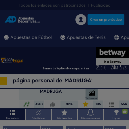
Todos los enlaces son patrocinados
|
Publicidad
Crea un pronóstico
Apuestas de Fútbol
Apuestas de Tenis
Apu
Ir a Betway
25
6
24
52
D
H
M
S
Torneo de Septiembre empezará en
página personal de 'MADRUGA'
MADRUGA
Maestro en apuestas
2865 mensajes
Ver Mensual
Argumentos
4207
92%
105
556
Te sigo
Seguidores
Pronósticos
TOP
Pronósticos
Estadísticas
Mis favoritos
Mis comentarios
Logros