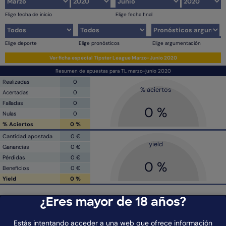
Elige fecha de inicio
Elige fecha final
Elige deporte
Elige pronósticos
Elige argumentación
Ver ficha
especial Tipster League Marzo-Junio 2020
Resumen de apuestas para TL marzo-junio 2020
Realizadas
0
% aciertos
Acertadas
0
Falladas
0
0 %
Nulas
0
% Aciertos
0 %
Cantidad apostada
0 €
yield
Ganancias
0 €
Pérdidas
0 €
0 %
Beneficios
0 €
Yield
0 %
¿Eres mayor de 18 años?
Listado de pronósticos para TL marzo-junio 2020
Estás intentando acceder a una web que ofrece información