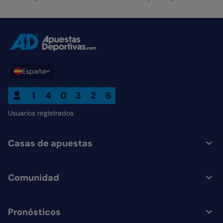
ADCOM home link
España
1
4
0
3
2
6
Usuarios registrados
Casas de apuestas
Comunidad
Pronósticos