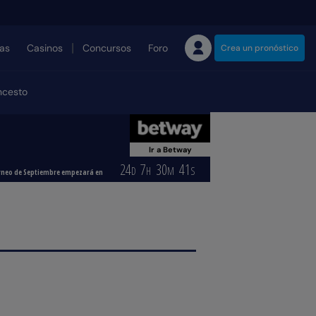
|
as
Casinos
Concursos
Foro
Crea un pronóstico
ncesto
Ir a Betway
24
7
30
41
D
H
M
S
rneo de Septiembre empezará en