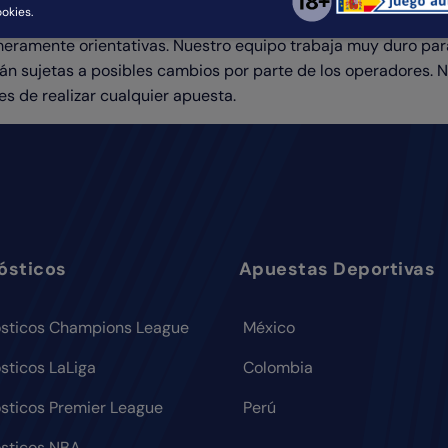
okies.
eramente orientativas. Nuestro equipo trabaja muy duro par
tán sujetas a posibles cambios por parte de los operadores. 
s de realizar cualquier apuesta.
ósticos
Apuestas Deportivas
ósticos Champions League
México
sticos LaLiga
Colombia
sticos Premier League
Perú
sticos NBA