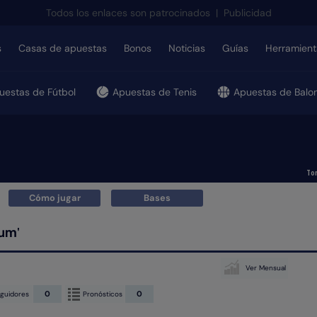
Todos los enlaces son patrocinados
|
Publicidad
s
Casas de apuestas
Bonos
Noticias
Guías
Herramient
uestas de Fútbol
Apuestas de Tenis
Apuestas de Balo
To
Cómo jugar
Bases
tum'
Ver Mensual
0
0
guidores
Pronósticos