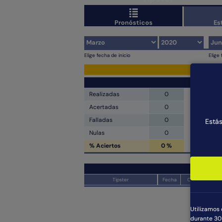
Pronósticos
Es
Elige fecha de inicio
Elige 
Realizadas
0
Acertadas
0
Falladas
0
Estás
Nulas
0
% Aciertos
0 %
Tipster
Fecha
Competición
Utilizamos
durante 30 