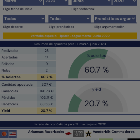
Elige fecha de inicio
Elige fecha final
Elige deporte
Elige pronósticos
Elige argumentación
Ver ficha
especial Tipster League Marzo-Junio 2020
Resumen de apuestas para TL marzo-junio 2020
Realizadas
28
% aciertos
Acertadas
17
Falladas
9
60.7 %
Nulas
2
% Aciertos
60.7 %
Cantidad apostada
307 €
yield
Ganancias
166.73 €
Pérdidas
103.17 €
20.7 %
Beneficios
63.56 €
Yield
20.7 %
Listado de pronósticos para TL marzo-junio 2020
Arkansas Razorbacks
Vanderbilt Commodores
12/03
02:25