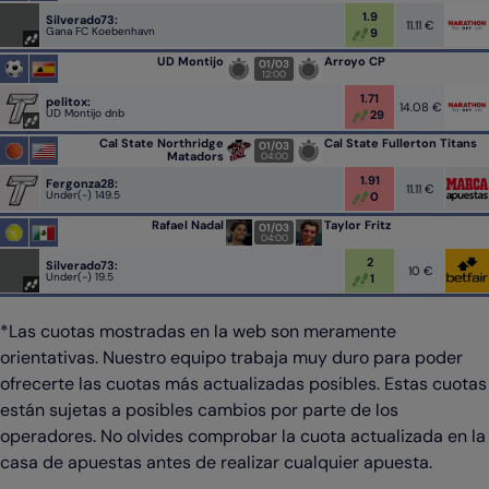
1.9
Silverado73:
11.11 €
Gana FC Koebenhavn
9
UD Montijo
Arroyo CP
01/03
12:00
1.71
pelitox:
14.08 €
UD Montijo dnb
29
Cal State Northridge
Cal State Fullerton Titans
01/03
Matadors
04:00
1.91
Fergonza28:
11.11 €
Under(-) 149.5
0
Rafael Nadal
Taylor Fritz
01/03
04:00
2
Silverado73:
10 €
Under(-) 19.5
1
*Las cuotas mostradas en la web son meramente
orientativas. Nuestro equipo trabaja muy duro para poder
ofrecerte las cuotas más actualizadas posibles. Estas cuotas
están sujetas a posibles cambios por parte de los
operadores. No olvides comprobar la cuota actualizada en la
casa de apuestas antes de realizar cualquier apuesta.