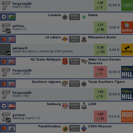
1.91
Fergonza28:
10.98 €
Over(+) 141.5
2
Luziania
Gama
07/03
20:00
1.77
pelitox:
12.98 €
Over(+) 3
16
LA Lakers
Milwaukee Bucks
07/03
04:30
3.25
adriano11:
4.44 €
Ganan los Lakers y menos de 229.5 puntos
53
NC State Wolfpack
Wake Forest Demon
07/03
Deacons
01:00
1.91
Fergonza28:
10.98 €
Over(-) 151.5
1
Southern Jaguars
Texas Southern Tigers
06/03
02:30
1.91
Fergonza28:
10.98 €
Over(+) 142
0
Salzburg
LASK
05/03
20:45
1.83
gomezz:
12.04 €
Salzburg Over(+) 1.5
21
Panathinaikos
CSKA Moscow
05/03
20:00