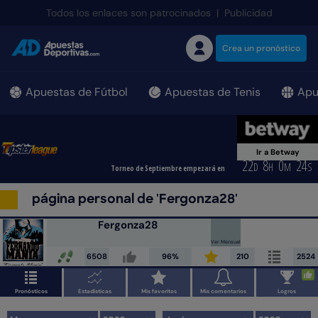
Todos los enlaces son patrocinados
|
Publicidad
Crea un pronóstico
Apuestas de Fútbol
Apuestas de Tenis
Apu
Ir a Betway
22
8
0
24
D
H
M
S
Torneo de Septiembre empezará en
página personal de 'Fergonza28'
Fergonza28
Gran Maestro de las apuestas
3061 mensajes
Ver Mensual
Argumentos
6508
96%
210
2524
Te sigo
Seguidores
Pronósticos
TOP
Pronósticos
Estadísticas
Mis favoritos
Mis comentarios
Logros