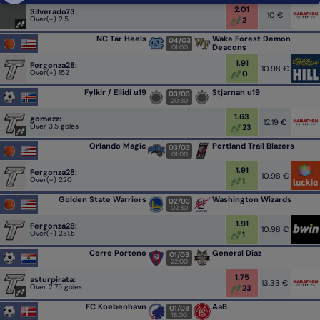
2.01
Silverado73:
10 €
Over(+) 2.5
2
NC Tar Heels
Wake Forest Demon
04/03
Deacons
01:00
1.91
Fergonza28:
10.98 €
Over(+) 152
0
Fylkir / Ellidi u19
Stjarnan u19
03/03
20:30
1.63
gomezz:
12.19 €
Over 3.5 goles
23
Orlando Magic
Portland Trail Blazers
03/03
01:00
1.91
Fergonza28:
10.98 €
Over(+) 220
1
Golden State Warriors
Washington Wizards
02/03
02:30
1.91
Fergonza28:
10.98 €
Over(+) 231.5
1
Cerro Porteno
General Diaz
01/03
22:00
1.75
asturpirata:
13.33 €
Over 2.75 goles
23
FC Koebenhavn
AaB
01/03
18:00