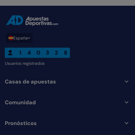
ADCOM home link
España
1
4
0
3
2
8
Usuarios registrados
Casas de apuestas
Comunidad
Pronósticos