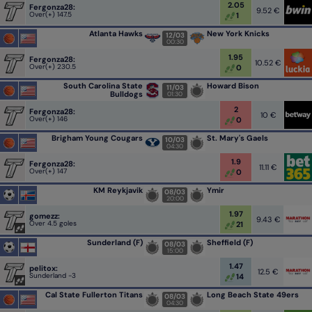
2.05
Fergonza28:
9.52 €
Over(+) 147.5
1
Atlanta Hawks
New York Knicks
12/03
00:30
1.95
Fergonza28:
10.52 €
Over(+) 230.5
0
South Carolina State
Howard Bison
11/03
Bulldogs
01:30
2
Fergonza28:
10 €
Over(+) 146
0
Brigham Young Cougars
St. Mary's Gaels
10/03
04:30
1.9
Fergonza28:
11.11 €
Over(+) 147
0
KM Reykjavik
Ymir
08/03
20:00
1.97
gomezz:
9.43 €
Over 4.5 goles
21
Sunderland (F)
Sheffield (F)
08/03
15:00
1.47
pelitox:
12.5 €
Sunderland -3
14
Cal State Fullerton Titans
Long Beach State 49ers
08/03
04:30