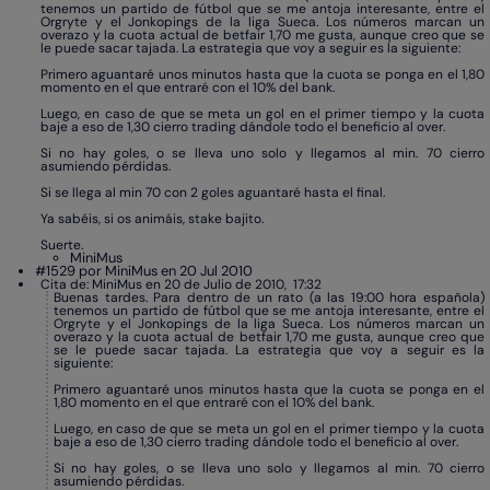
tenemos un partido de fútbol que se me antoja interesante, entre el
Orgryte y el Jonkopings de la liga Sueca. Los números marcan un
overazo y la cuota actual de betfair 1,70 me gusta, aunque creo que se
le puede sacar tajada. La estrategia que voy a seguir es la siguiente:
Primero aguantaré unos minutos hasta que la cuota se ponga en el 1,80
momento en el que entraré con el 10% del bank.
Luego, en caso de que se meta un gol en el primer tiempo y la cuota
baje a eso de 1,30 cierro trading dándole todo el beneficio al over.
Si no hay goles, o se lleva uno solo y llegamos al min. 70 cierro
asumiendo pérdidas.
Si se llega al min 70 con 2 goles aguantaré hasta el final.
Ya sabéis, si os animáis, stake bajito.
Suerte.
MiniMus
#1529 por MiniMus en 20 Jul 2010
Cita de: MiniMus en 20 de Julio de 2010, 17:32
Buenas tardes. Para dentro de un rato (a las 19:00 hora española)
tenemos un partido de fútbol que se me antoja interesante, entre el
Orgryte y el Jonkopings de la liga Sueca. Los números marcan un
overazo y la cuota actual de betfair 1,70 me gusta, aunque creo que
se le puede sacar tajada. La estrategia que voy a seguir es la
siguiente:
Primero aguantaré unos minutos hasta que la cuota se ponga en el
1,80 momento en el que entraré con el 10% del bank.
Luego, en caso de que se meta un gol en el primer tiempo y la cuota
baje a eso de 1,30 cierro trading dándole todo el beneficio al over.
Si no hay goles, o se lleva uno solo y llegamos al min. 70 cierro
asumiendo pérdidas.