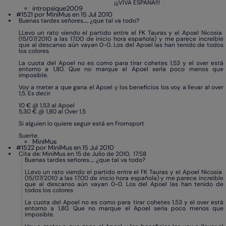
¡¡¡VIVA ESPAÑA!!!
intropsique2009
#1521 por MiniMus en 15 Jul 2010
Buenas tardes señores..... ¿que tal va todo?
LLevo un rato viendo el partido entre el FK Tauras y el Apoel Nicosia
(15/07/2010 a las 17.00 de inicio hora española) y me parece increíble
que al descanso aún vayan 0-0. Los del Apoel las han tenido de todos
los colores
La cuota del Apoel no es como para tirar cohetes 1,53 y el over está
entorno a 1,80. Que no marque el Apoel sería poco menos que
imposible.
Voy a meter a que gana el Apoel y los beneficios los voy a llevar al over
1,5. Es decir
10 € @ 1,53 al Apoel
5,30 € @ 1,80 al Over 1,5
Si alguien lo quiere seguir está en Fromsport
Suerte.
MiniMus
#1522 por MiniMus en 15 Jul 2010
Cita de: MiniMus en 15 de Julio de 2010, 17:58
Buenas tardes señores..... ¿que tal va todo?
LLevo un rato viendo el partido entre el FK Tauras y el Apoel Nicosia
(15/07/2010 a las 17.00 de inicio hora española) y me parece increíble
que al descanso aún vayan 0-0. Los del Apoel las han tenido de
todos los colores
La cuota del Apoel no es como para tirar cohetes 1,53 y el over está
entorno a 1,80. Que no marque el Apoel sería poco menos que
imposible.