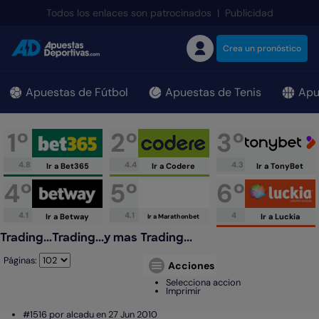
;
Todos los enlaces son patrocinados
|
Publicidad
Crea un pronóstico
Apuestas de Fútbol
Apuestas de Tenis
Apu
1º
2º
3º
4.8
4.4
4.3
Ir a Bet365
Ir a Codere
Ir a TonyBet
4º
5º
6º
4.1
4.1
4
Ir a Betway
Ir a Luckia
Ir a Marathonbet
Trading...Trading...y mas Trading...
Páginas:
Acciones
Selecciona accion
Imprimir
#1516 por alcadu en 27 Jun 2010