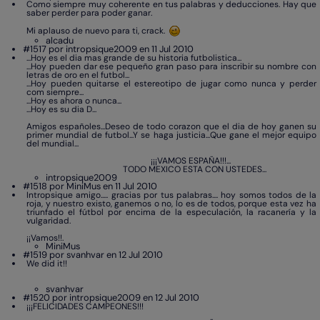
Como siempre muy coherente en tus palabras y deducciones. Hay que
saber perder para poder ganar.
Mi aplauso de nuevo para ti, crack.
alcadu
#1517 por intropsique2009 en 11 Jul 2010
...Hoy es el dia mas grande de su historia futbolistica...
...Hoy pueden dar ese pequeño gran paso para inscribir su nombre con
letras de oro en el futbol...
...Hoy pueden quitarse el estereotipo de jugar como nunca y perder
com siempre...
...Hoy es ahora o nunca...
...Hoy es su dia D...
Amigos españoles...Deseo de todo corazon que el dia de hoy ganen su
primer mundial de futbol...Y se haga justicia...Que gane el mejor equipo
del mundial...
¡¡¡VAMOS ESPAÑA!!!...
TODO MEXICO ESTA CON USTEDES...
intropsique2009
#1518 por MiniMus en 11 Jul 2010
Intropsique amigo..... gracias por tus palabras.... hoy somos todos de la
roja, y nuestro existo, ganemos o no, lo es de todos, porque esta vez ha
triunfado el fútbol por encima de la especulación, la racanería y la
vulgaridad.
¡¡Vamos!!.
MiniMus
#1519 por svanhvar en 12 Jul 2010
We did it!!
svanhvar
#1520 por intropsique2009 en 12 Jul 2010
¡¡¡FELICIDADES CAMPEONES!!!