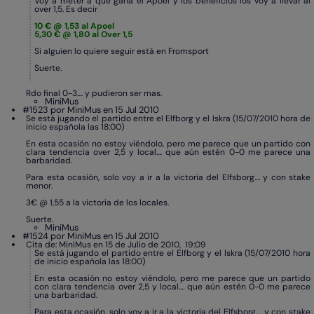
Voy a meter a que gana el Apoel y los beneficios los voy a llevar al
over 1,5. Es decir
10 € @ 1,53 al Apoel
5,30 € @ 1,80 al Over 1,5
Si alguien lo quiere seguir está en Fromsport
Suerte.
Rdo final 0-3.... y pudieron ser mas.
MiniMus
#1523 por MiniMus en 15 Jul 2010
Se está jugando el partido entre el Elfborg y el Iskra (15/07/2010 hora de
inicio española las 18:00)
En esta ocasión no estoy viéndolo, pero me parece que un partido con
clara tendencia over 2,5 y local.... que aún estén 0-0 me parece una
barbaridad.
Para esta ocasión, solo voy a ir a la victoria del Elfsborg.... y con stake
menor.
3€ @ 1,55 a la victoria de los locales.
Suerte.
MiniMus
#1524 por MiniMus en 15 Jul 2010
Cita de: MiniMus en 15 de Julio de 2010, 19:09
Se está jugando el partido entre el Elfborg y el Iskra (15/07/2010 hora
de inicio española las 18:00)
En esta ocasión no estoy viéndolo, pero me parece que un partido
con clara tendencia over 2,5 y local.... que aún estén 0-0 me parece
una barbaridad.
Para esta ocasión, solo voy a ir a la victoria del Elfsborg.... y con stake