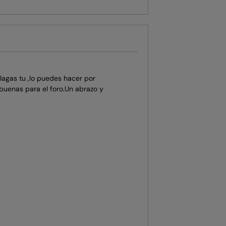
lagas tu ,lo puedes hacer por
buenas para el foro.Un abrazo y