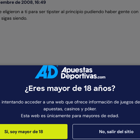
ciembre de 2008, 16:49
te eligieron a ti para ser tipster al principio pudiendo haber gente c
sigas siendo.
¿Eres mayor de 18 años?
 intentando acceder a una web que ofrece información de juegos de
apuestas, casinos y póker.
Esta web es únicamente para mayores de edad.
resultado del mes de diciembre
Si, soy mayor de 18
No, salir del sitio
ciembre de 2008, 17:37