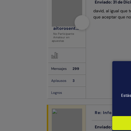
Enviado: 31 de Di
david, al igual que 
que aceptar que no 
aitorosentado
No Participante
Amateur en
apuestas
Mensajes
299
Aplausos
3
Logros
Estás
Re: Informe de 
Enviado: 31 de Di