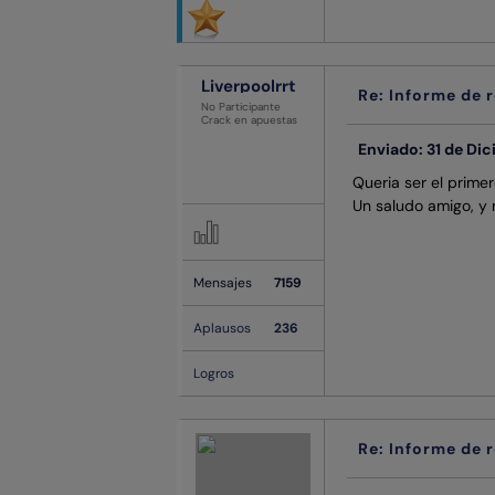
Liverpoolrrt
Re: Informe de 
No Participante
Crack en apuestas
Enviado: 31 de Dic
Queria ser el prime
Un saludo amigo, y 
Mensajes
7159
Aplausos
236
Logros
Re: Informe de 