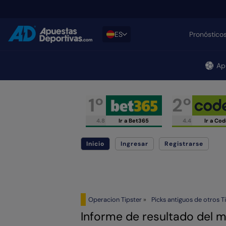
;
ES
Pronóstico
Ap
1º
2º
4.8
Ir a Bet365
4.4
Ir a Co
Inicio
Ingresar
Registrarse
Operacion Tipster
»
Picks antiguos de otros T
Informe de resultado del 