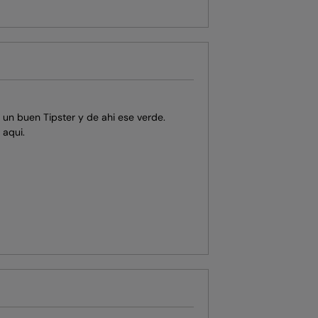
 un buen Tipster y de ahi ese verde.
 aqui.