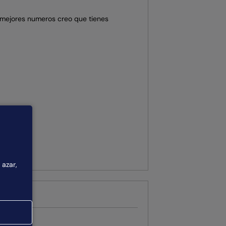
on mejores numeros creo que tienes
 azar,