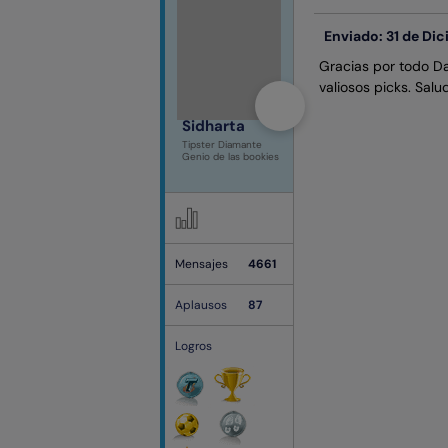
Enviado: 31 de Dic
Gracias por todo Da
valiosos picks. Salu
Sidharta
Tipster Diamante
Genio de las bookies
Mensajes
4661
Aplausos
87
Logros