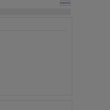
Imprimir