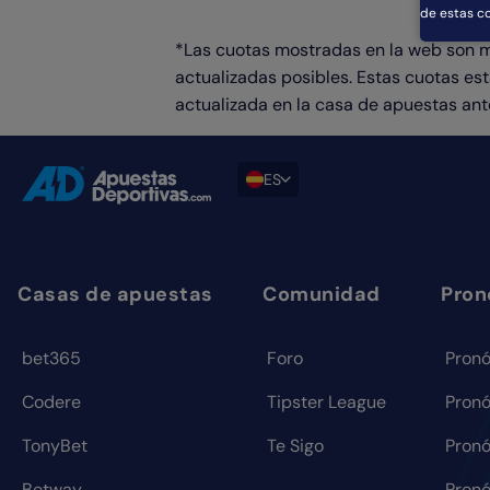
de estas co
*Las cuotas mostradas en la web son m
actualizadas posibles. Estas cuotas es
actualizada en la casa de apuestas ante
ADCOM home link
ES
Casas de apuestas
Comunidad
Pron
bet365
Foro
Pron
Codere
Tipster League
Pronó
TonyBet
Te Sigo
Pronó
Betway
Pronó