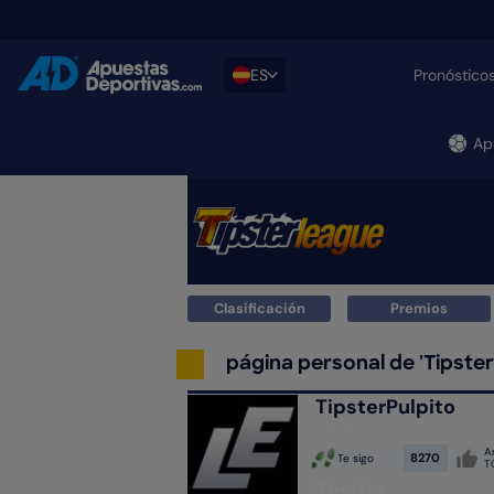
ES
Pronóstico
Ap
Clasificación
Premios
página personal de 'Tipster
TipsterPulpito
Crack en apuestas
7662 mensajes
A
8270
Te sigo
T
Tipster