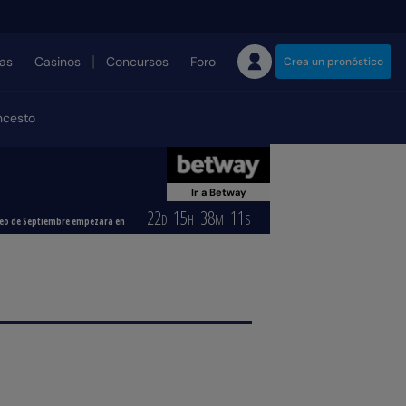
|
as
Casinos
Concursos
Foro
Crea un pronóstico
ncesto
Ir a Betway
22
15
38
11
D
H
M
S
eo de Septiembre empezará en