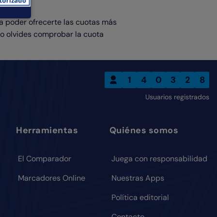
a poder ofrecerte las cuotas más
No olvides comprobar la cuota
1
4
0
3
2
8
Usuarios registrados
Herramientas
Quiénes somos
El Comparador
Juega con responsabilidad
Marcadores Online
Nuestras Apps
Política editorial
Contacto