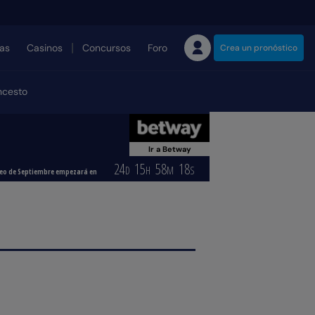
|
as
Casinos
Concursos
Foro
Crea un pronóstico
ncesto
Ir a Betway
24
15
58
17
D
H
M
S
eo de Septiembre empezará en