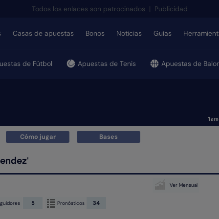
Todos los enlaces son patrocinados
|
Publicidad
s
Casas de apuestas
Bonos
Noticias
Guías
Herramient
uestas de Fútbol
Apuestas de Tenis
Apuestas de Balo
Torn
Cómo jugar
Bases
Mendez'
Ver Mensual
5
34
guidores
Pronósticos