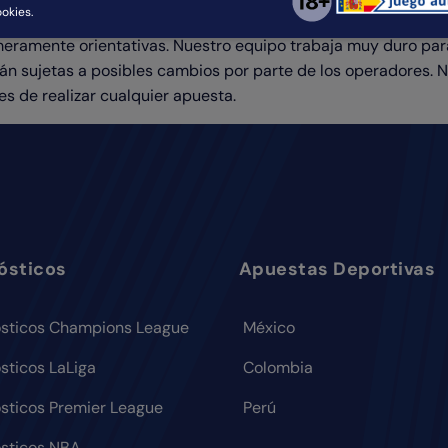
okies.
eramente orientativas. Nuestro equipo trabaja muy duro par
tán sujetas a posibles cambios por parte de los operadores. 
s de realizar cualquier apuesta.
ósticos
Apuestas Deportivas
ósticos Champions League
México
sticos LaLiga
Colombia
sticos Premier League
Perú
sticos NBA