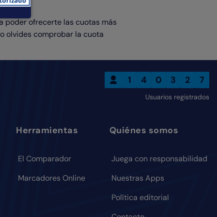
a poder ofrecerte las cuotas más
No olvides comprobar la cuota
1
4
0
3
2
7
Usuarios registrados
Herramientas
Quiénes somos
El Comparador
Juega con responsabilidad
Marcadores Online
Nuestras Apps
Política editorial
Contacto