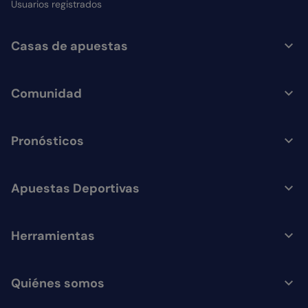
Usuarios registrados
Casas de apuestas
Comunidad
Pronósticos
Apuestas Deportivas
Herramientas
Quiénes somos