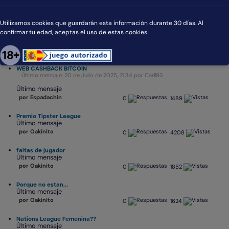
por jordan21
2
1774
Utilizamos cookies que guardarán esta información durante 30 días. Al
compras ukash o paysafecard
Último mensaje: 20 de Octubre de 2025, 16:41 por Carll93
confirmar tu edad, aceptas el uso de estas cookies.
Último mensaje
por Rafa_Mendez
1
6514
WEB CASHBACK BITCOIN
Último mensaje: 20 de Julio de 2025, 21:34 por Carll93
Último mensaje
por Espadachin
0
1489
Premio Tipster League
Último mensaje
por Oakinito
0
4208
faltas de jugador
Último mensaje
por Oakinito
0
1852
Porque no estan...
Último mensaje
por Oakinito
0
1624
Nations League Femenina??
Último mensaje