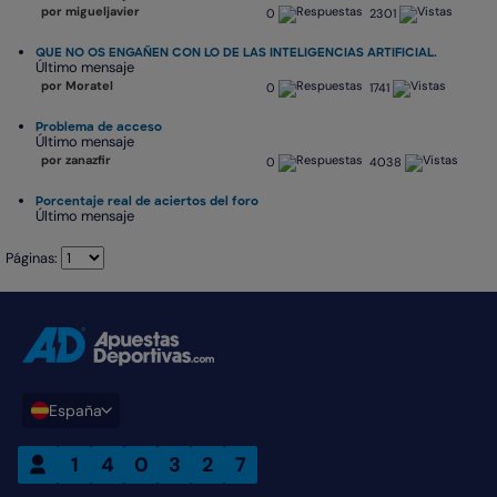
por migueljavier
0
2301
QUE NO OS ENGAÑEN CON LO DE LAS INTELIGENCIAS ARTIFICIAL.
Último mensaje
por Moratel
0
1741
Problema de acceso
Último mensaje
por zanazfir
0
4038
Porcentaje real de aciertos del foro
Último mensaje
Páginas:
ADCOM home link
España
1
4
0
3
2
7