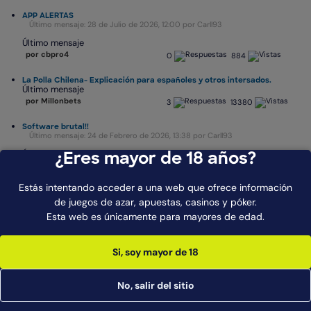
APP ALERTAS
Último mensaje: 28 de Julio de 2026, 12:00 por Carll93
Último mensaje
por cbpro4
0
884
La Polla Chilena- Explicación para españoles y otros intersados.
Último mensaje
por Millonbets
3
13380
Software brutal!!
Último mensaje: 24 de Febrero de 2026, 13:38 por Carll93
Último mensaje
¿Eres mayor de 18 años?
por cbpro4
0
1049
Estás intentando acceder a una web que ofrece información
¿Cómo ganar en el mercado de predicciones?
Último mensaje
de juegos de azar, apuestas, casinos y póker.
por cbpro4
0
538
Esta web es únicamente para mayores de edad.
Pronosticos Carreras De caballos - Hipodromo chile
Último mensaje
Si, soy mayor de 18
por cbpro4
0
489
No, salir del sitio
Guía para Apostar Inteligentemente: La Matemática que las Casas No
Quieren que S
Último mensaje