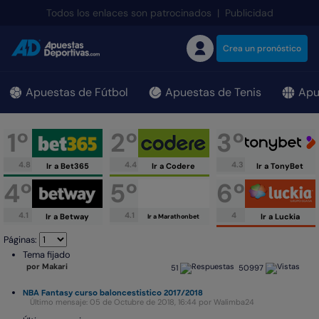
;
Todos los enlaces son patrocinados
|
Publicidad
Crea un pronóstico
Apuestas de Fútbol
Apuestas de Tenis
Apu
1º
2º
3º
4.8
4.4
4.3
Ir a Bet365
Ir a Codere
Ir a TonyBet
4º
5º
6º
4.1
4.1
4
Ir a Betway
Ir a Luckia
Ir a Marathonbet
Páginas:
Tema fijado
por Makari
51
50997
NBA Fantasy curso baloncestistico 2017/2018
Último mensaje: 05 de Octubre de 2018, 16:44 por Walimba24