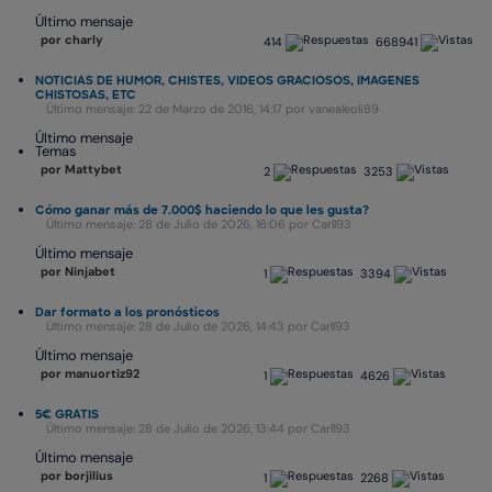
Último mensaje
por charly
414
668941
NOTICIAS DE HUMOR, CHISTES, VIDEOS GRACIOSOS, IMAGENES
CHISTOSAS, ETC
Último mensaje: 22 de Marzo de 2016, 14:17 por vanealeoli89
Último mensaje
Temas
por Mattybet
2
3253
Cómo ganar más de 7.000$ haciendo lo que les gusta?
Último mensaje: 28 de Julio de 2026, 16:06 por Carll93
Último mensaje
por Ninjabet
1
3394
Dar formato a los pronósticos
Último mensaje: 28 de Julio de 2026, 14:43 por Carll93
Último mensaje
por manuortiz92
1
4626
5€ GRATIS
Último mensaje: 28 de Julio de 2026, 13:44 por Carll93
Último mensaje
por borjilius
1
2268