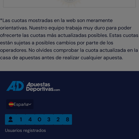
*Las cuotas mostradas en la web son meramente
orientativas. Nuestro equipo trabaja muy duro para poder
ofrecerte las cuotas más actualizadas posibles. Estas cuotas
están sujetas a posibles cambios por parte de los
operadores. No olvides comprobar la cuota actualizada en la
casa de apuestas antes de realizar cualquier apuesta.
ADCOM home link
España
1
4
0
3
2
8
Usuarios registrados