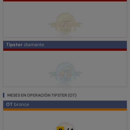
Tipster
diamante
MESES EN OPERACIÓN TIPSTER (OT)
OT
bronce