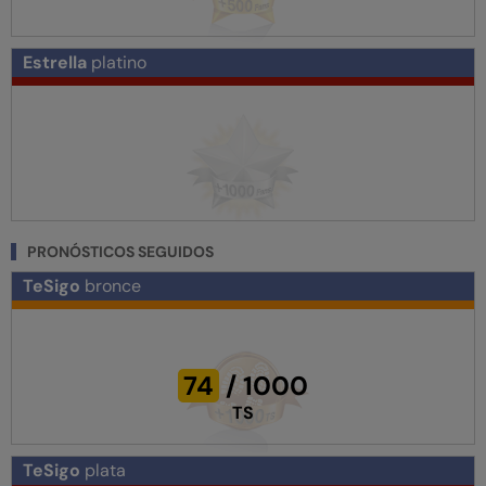
Estrella
platino
PRONÓSTICOS SEGUIDOS
TeSigo
bronce
74
/
1000
TS
TeSigo
plata