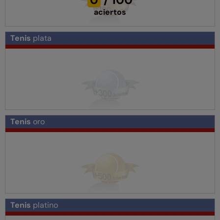
aciertos
Tenis
plata
Tenis
oro
Tenis
platino