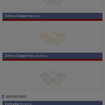
Otros Deportes
oro
Otros Deportes
platino
SEGUIDORES
Estrella
bronce