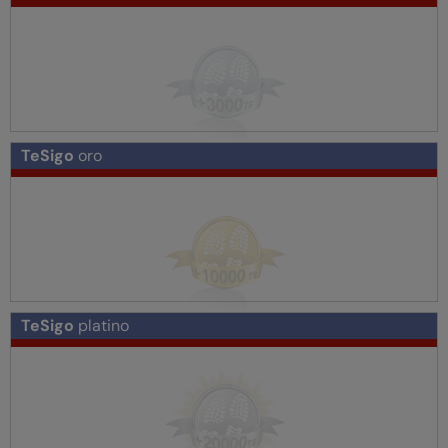
TeSigo
oro
TeSigo
platino