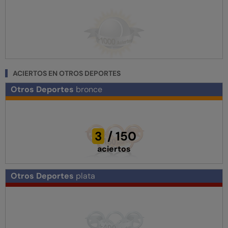
ACIERTOS EN OTROS DEPORTES
Otros Deportes
bronce
3
/
150
aciertos
Otros Deportes
plata