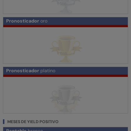
Pronosticador
oro
Pronosticador
platino
MESES DE YIELD POSITIVO
Rentable
bronce