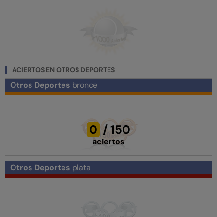
ACIERTOS EN OTROS DEPORTES
Otros Deportes
bronce
0
/
150
aciertos
Otros Deportes
plata