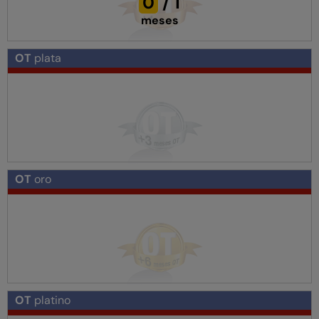
0
/
1
meses
OT
plata
OT
oro
OT
platino