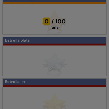
0
/
100
fans
Estrella
plata
Estrella
oro