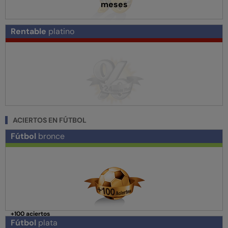
meses
Rentable
platino
ACIERTOS EN FÚTBOL
Fútbol
bronce
+100 aciertos
Fútbol
plata