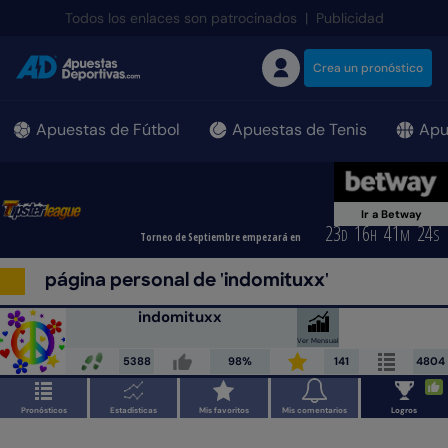
Todos los enlaces son patrocinados
|
Publicidad
Crea un pronóstico
Apuestas de Fútbol
Apuestas de Tenis
Apu
Ir a Betway
23
16
41
24
D
H
M
S
Torneo de Septiembre empezará en
página personal de 'indomituxx'
indomituxx
Genio de las bookies
4854 mensajes
Ver Mensual
Argumentos
5388
98%
141
4804
Te sigo
Seguidores
Pronósticos
TOP
Pronósticos
Estadísticas
Mis favoritos
Mis comentarios
Logros