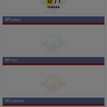
0
/
1
meses
OT
plata
OT
oro
OT
platino