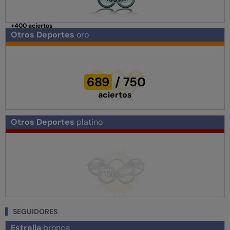
+400 aciertos
Otros Deportes
oro
689
/
750
aciertos
Otros Deportes
platino
SEGUIDORES
Estrella
bronce