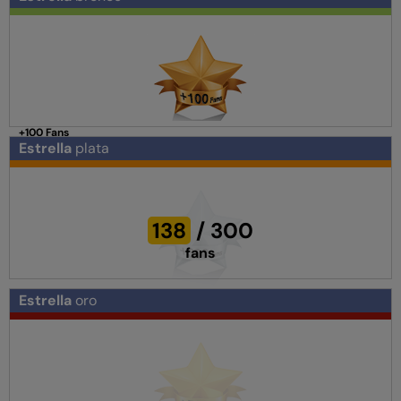
+100 Fans
Estrella
plata
138
/
300
fans
Estrella
oro