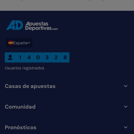
ADCOM home link
España
1
4
0
3
2
8
Usuarios registrados
Casas de apuestas
Comunidad
Pronósticos