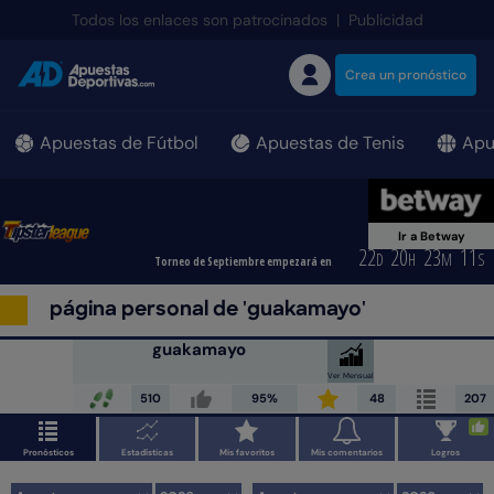
Todos los enlaces son patrocinados
|
Publicidad
Crea un pronóstico
Apuestas de Fútbol
Apuestas de Tenis
Apu
Ir a Betway
22
20
23
11
D
H
M
S
Torneo de Septiembre empezará en
página personal de 'guakamayo'
guakamayo
Amateur en apuestas
286 mensajes
Ver Mensual
Argumentos
510
95%
48
207
Te sigo
Seguidores
Pronósticos
TOP
Pronósticos
Estadísticas
Mis favoritos
Mis comentarios
Logros