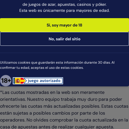
de juegos de azar, apuestas, casinos y póker.
Esta web es únicamente para mayores de edad.
Si, soy mayor de 18
No, salir del sitio
Utilizamos cookies que guardarán esta información durante 30 días. Al
confirmar tu edad, aceptas el uso de estas cookies.
*Las cuotas mostradas en la web son meramente
orientativas. Nuestro equipo trabaja muy duro para poder
ofrecerte las cuotas más actualizadas posibles. Estas cuotas
están sujetas a posibles cambios por parte de los
operadores. No olvides comprobar la cuota actualizada en la
casa de apuestas antes de realizar cualquier apuesta.