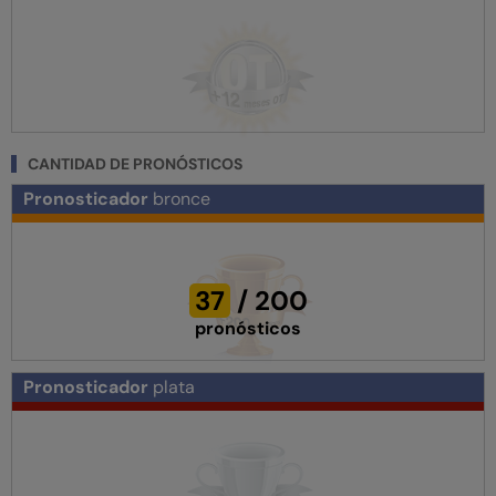
CANTIDAD DE PRONÓSTICOS
Pronosticador
bronce
37
/
200
pronósticos
Pronosticador
plata