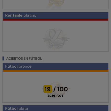
Rentable
platino
ACIERTOS EN FÚTBOL
Fútbol
bronce
19
/
100
aciertos
Fútbol
plata