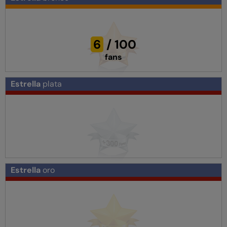
6
/
100
fans
Estrella
plata
Estrella
oro