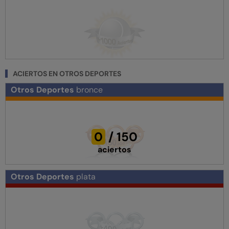
ACIERTOS EN OTROS DEPORTES
Otros Deportes
bronce
0
/
150
aciertos
Otros Deportes
plata