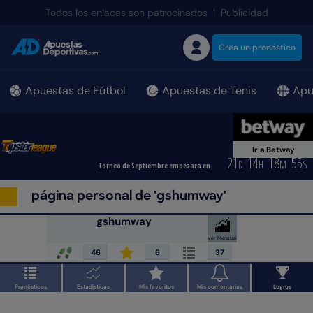
Todos los enlaces son patrocinados
|
Publicidad
Crea un pronóstico
Apuestas de Fútbol
Apuestas de Tenis
Apu
Ir a Betway
21
14
18
54
D
H
M
S
Torneo de Septiembre empezará en
página personal de 'gshumway'
gshumway
Novato en apuestas
80 mensajes
Ver Mensual
46
6
37
Te sigo
Seguidores
Pronósticos
Pronósticos
Estadísticas
Mis favoritos
Mis comentarios
Logros