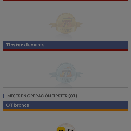
Tipster
diamante
MESES EN OPERACIÓN TIPSTER (OT)
OT
bronce