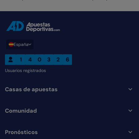
ADCOM home link
España
1
4
0
3
2
6
Usuarios registrados
Casas de apuestas
Comunidad
Pronósticos