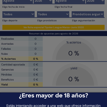
Elige fecha de inicio
Elige fecha final
Elige deporte
Elige pronósticos
Elige argumentación
Ver ficha
especial Tipster League Marzo-Junio 2020
Resumen de apuestas para agosto de 2026
Realizadas
0
% aciertos
Acertadas
0
Falladas
0
0 %
Nulas
0
% Aciertos
0 %
Cantidad apostada
0 €
yield
Ganancias
0 €
Pérdidas
0 €
0 %
Beneficios
0 €
Yield
0 %
¿Eres mayor de 18 años?
Listado de pronósticos para agosto de 2026
Estás intentando acceder a una web que ofrece información