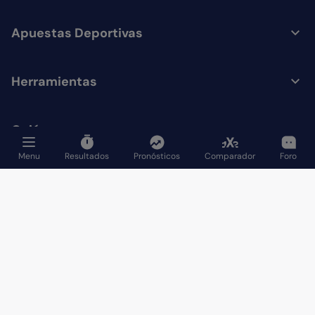
Apuestas Deportivas
Herramientas
Quiénes somos
Menu
Resultados
Pronósticos
Comparador
Foro
ApuestasDeportivas.com promueve el juego responsable:
Condiciones legales
Política de privacidad
Cookies
Juega con responsabilidad
Preferencias de cookies
© 2026 Apuestasdeportivas.com todos los derechos