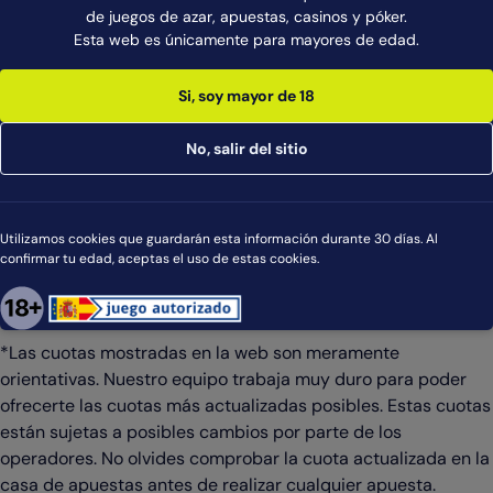
de juegos de azar, apuestas, casinos y póker.
Esta web es únicamente para mayores de edad.
Si, soy mayor de 18
No, salir del sitio
Utilizamos cookies que guardarán esta información durante 30 días. Al
confirmar tu edad, aceptas el uso de estas cookies.
*Las cuotas mostradas en la web son meramente
orientativas. Nuestro equipo trabaja muy duro para poder
ofrecerte las cuotas más actualizadas posibles. Estas cuotas
están sujetas a posibles cambios por parte de los
operadores. No olvides comprobar la cuota actualizada en la
casa de apuestas antes de realizar cualquier apuesta.