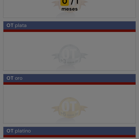
0
/
1
meses
OT
plata
OT
oro
OT
platino