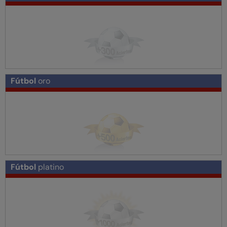
Fútbol
oro
Fútbol
platino