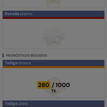
Estrella
platino
PRONÓSTICOS SEGUIDOS
TeSigo
bronce
280
/
1000
TS
TeSigo
plata