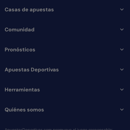
Casas de apuestas
Comunidad
Pronósticos
Apuestas Deportivas
Herramientas
Quiénes somos
ApuestasDeportivas.com promueve el juego responsable: