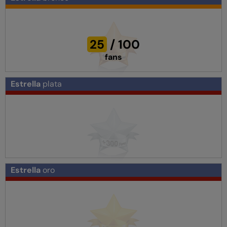
25
/
100
fans
Estrella
plata
Estrella
oro