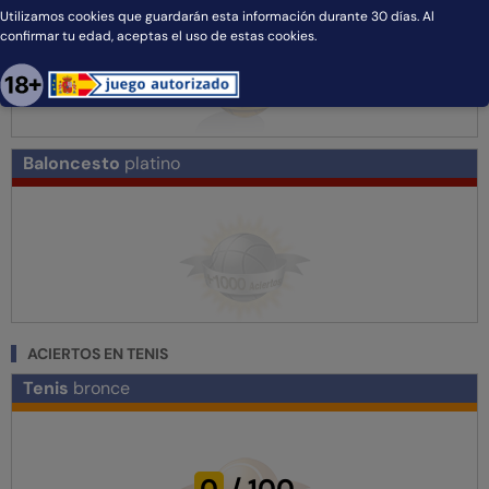
Utilizamos cookies que guardarán esta información durante 30 días. Al
confirmar tu edad, aceptas el uso de estas cookies.
Baloncesto
platino
ACIERTOS EN TENIS
Tenis
bronce
0
/
100