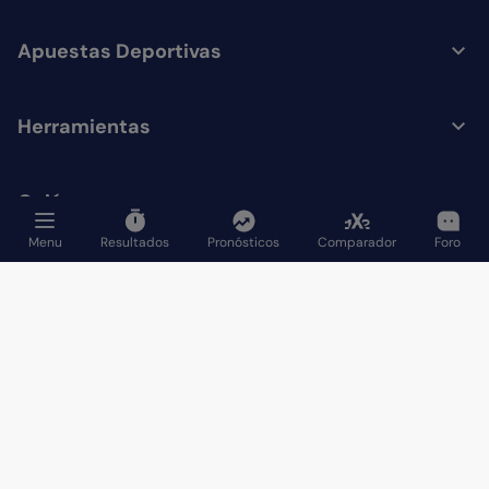
Apuestas Deportivas
Herramientas
Quiénes somos
Menu
Resultados
Pronósticos
Comparador
Foro
ApuestasDeportivas.com promueve el juego responsable:
Condiciones legales
Política de privacidad
Cookies
Juega con responsabilidad
Preferencias de cookies
© 2026 Apuestasdeportivas.com todos los derechos