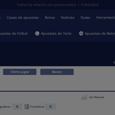
Todos los enlaces son patrocinados
|
Publicidad
s
Casas de apuestas
Bonos
Noticias
Guías
Herramient
uestas de Fútbol
Apuestas de Tenis
Apuestas de Balo
T
Cómo jugar
Bases
Ver Mensual
0
0
guidores
Pronósticos