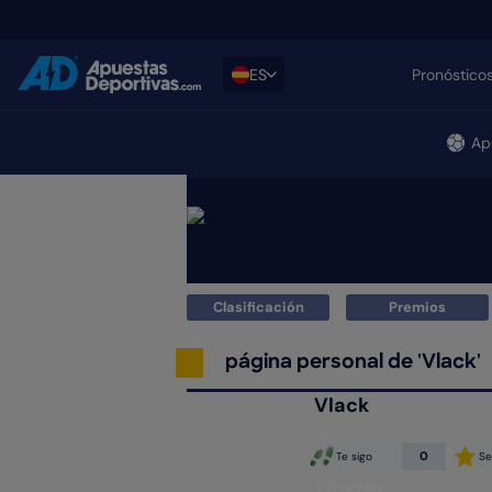
ES
Pronóstico
Ap
Clasificación
Premios
página personal de 'Vlack'
Vlack
Aficionado a las apuestas
191 mensajes
0
Te sigo
Se
Tipster