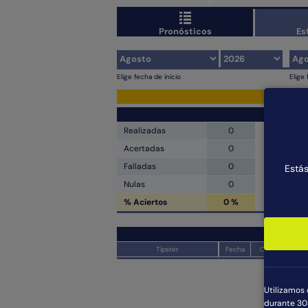
Pronósticos
Es
Elige fecha de inicio
Elige 
Realizadas
0
Acertadas
0
Falladas
0
Estás
Nulas
0
% Aciertos
0 %
Tipster
Fecha
Competición
Utilizamos
durante 30 