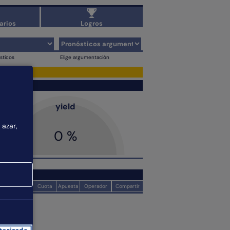
arios
Logros
sticos
Elige argumentación
yield
 azar,
0 %
ión
Te sigo
Cuota
Apuesta
Operador
Compartir