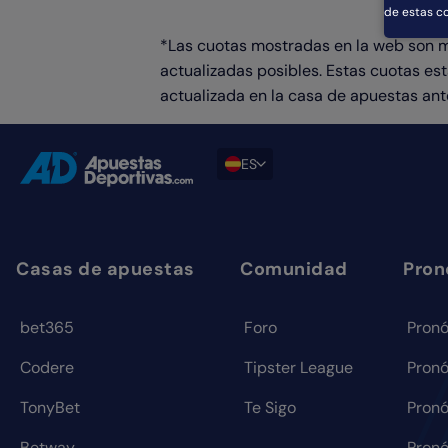
de estas co
*Las cuotas mostradas en la web son m
actualizadas posibles. Estas cuotas es
actualizada en la casa de apuestas ante
ADCOM home link
ES
Casas de apuestas
Comunidad
Pron
bet365
Foro
Pron
Codere
Tipster League
Pronó
TonyBet
Te Sigo
Pronó
Betway
Pronó