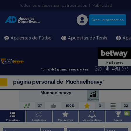
Todos los enlaces son patrocinados
|
Publicidad
Crea un pronóstico
Apuestas de Fútbol
Apuestas de Tenis
Apu
Ir a Betway
22
14
49
57
D
H
M
S
Torneo de Septiembre empezará en
página personal de 'Muchaelheavy'
Muchaelheavy
Conociendo el foro
32 mensajes
Ver Mensual
Argumentos
37
100%
0
32
Te sigo
Seguidores
Pronósticos
TOP
Pronósticos
Estadísticas
Mis favoritos
Mis comentarios
Logros