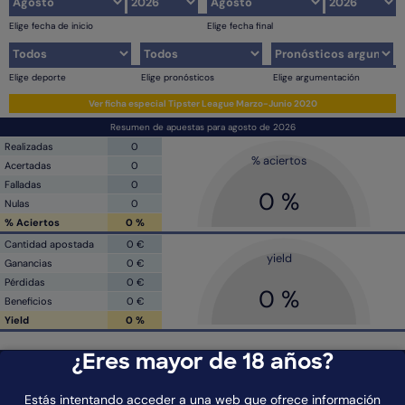
Elige fecha de inicio
Elige fecha final
Elige deporte
Elige pronósticos
Elige argumentación
Ver ficha
especial Tipster League Marzo-Junio 2020
Resumen de apuestas para agosto de 2026
Realizadas
0
% aciertos
Acertadas
0
Falladas
0
0 %
Nulas
0
% Aciertos
0 %
Cantidad apostada
0 €
yield
Ganancias
0 €
Pérdidas
0 €
0 %
Beneficios
0 €
Yield
0 %
¿Eres mayor de 18 años?
Listado de pronósticos para agosto de 2026
Estás intentando acceder a una web que ofrece información