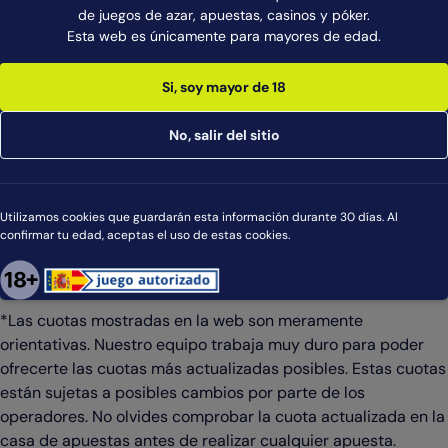
de juegos de azar, apuestas, casinos y póker.
Esta web es únicamente para mayores de edad.
Si, soy mayor de 18
No, salir del sitio
Utilizamos cookies que guardarán esta información durante 30 días. Al
confirmar tu edad, aceptas el uso de estas cookies.
*Las cuotas mostradas en la web son meramente
orientativas. Nuestro equipo trabaja muy duro para poder
ofrecerte las cuotas más actualizadas posibles. Estas cuotas
están sujetas a posibles cambios por parte de los
operadores. No olvides comprobar la cuota actualizada en la
casa de apuestas antes de realizar cualquier apuesta.