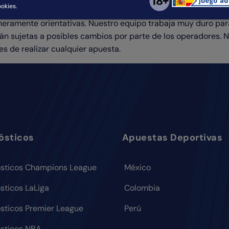
okies.
eramente orientativas. Nuestro equipo trabaja muy duro par
tán sujetas a posibles cambios por parte de los operadores. 
s de realizar cualquier apuesta.
ósticos
Apuestas Deportivas
ósticos Champions League
México
sticos LaLiga
Colombia
sticos Premier League
Perú
sticos NBA