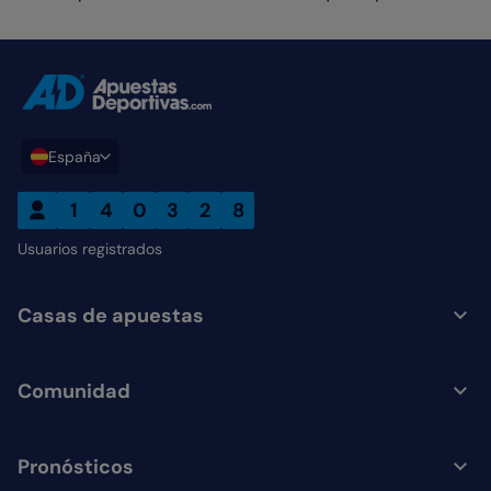
ADCOM home link
España
1
4
0
3
2
8
Usuarios registrados
Casas de apuestas
Comunidad
Pronósticos