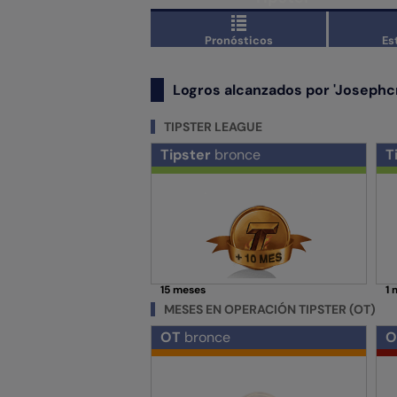
Pronósticos
Es
Logros alcanzados por 'Josephcr
TIPSTER LEAGUE
Tipster
bronce
T
15 meses
1 
MESES EN OPERACIÓN TIPSTER (OT)
OT
bronce
O