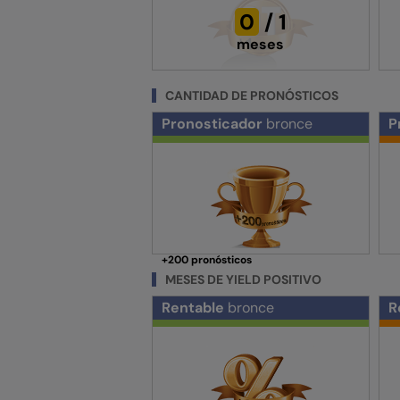
0
/
1
meses
CANTIDAD DE PRONÓSTICOS
Pronosticador
bronce
P
+200 pronósticos
MESES DE YIELD POSITIVO
Rentable
bronce
R