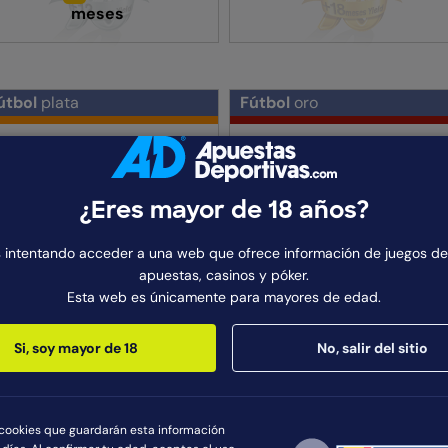
meses
útbol
plata
Fútbol
oro
144
/
300
¿Eres mayor de 18 años?
aciertos
 intentando acceder a una web que ofrece información de juegos de
apuestas, casinos y póker.
Esta web es únicamente para mayores de edad.
aloncesto
plata
Baloncesto
oro
Si, soy mayor de 18
No, salir del sitio
 cookies que guardarán esta información