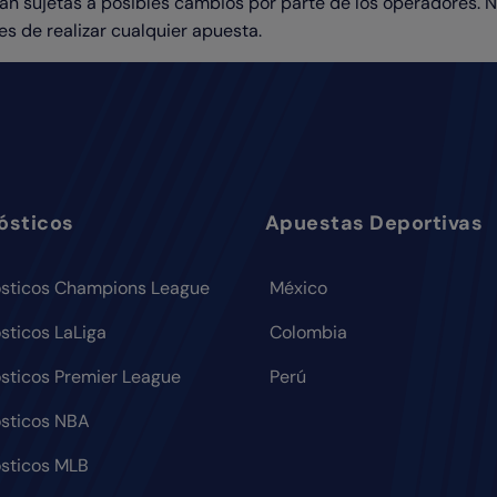
tán sujetas a posibles cambios por parte de los operadores. 
s de realizar cualquier apuesta.
ósticos
Apuestas Deportivas
ósticos Champions League
México
sticos LaLiga
Colombia
sticos Premier League
Perú
sticos NBA
sticos MLB