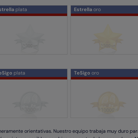
strella
plata
Estrella
oro
eSigo
plata
TeSigo
oro
eramente orientativas. Nuestro equipo trabaja muy duro par