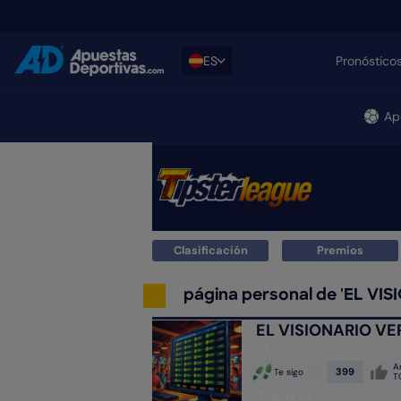
ES
Pronóstico
Ap
Clasificación
Premios
página personal de 'EL VI
EL VISIONARIO VE
Entendido en apuestas
733 mensajes
A
399
Te sigo
T
Tipster