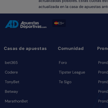
actualizadas posibles. Estas cuotas es
actualizada en la casa de apuestas ante
ADCOM home link
ES
Casas de apuestas
Comunidad
Pron
bet365
Foro
Pron
Codere
Tipster League
Pronó
TonyBet
Te Sigo
Pronó
Betway
Pronó
MarathonBet
Pronó