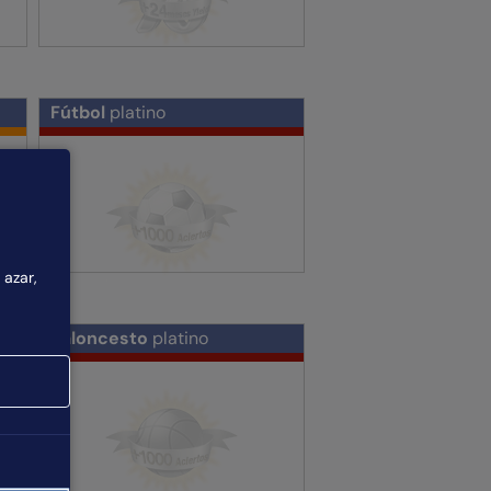
Fútbol
platino
 azar,
Baloncesto
platino