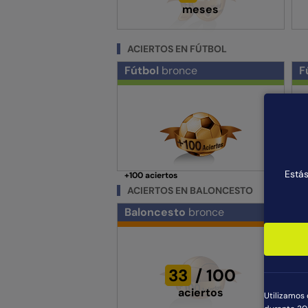
meses
ACIERTOS EN FÚTBOL
Fútbol
bronce
F
Estás
+100 aciertos
+3
ACIERTOS EN BALONCESTO
Baloncesto
bronce
B
33
/
100
aciertos
Utilizamos