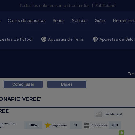
Todos los enlaces son patrocinados
|
Publicidad
s
Casas de apuestas
Bonos
Noticias
Guías
Herramient
uestas de Fútbol
Apuestas de Tenis
Apuestas de Balo
Torn
Cómo jugar
Bases
SIONARIO VERDE'
RDE
Ver Mensual
rgumentos
98%
11
708
Seguidores
Pronósticos
OP