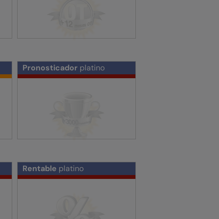
Pronosticador
platino
Rentable
platino