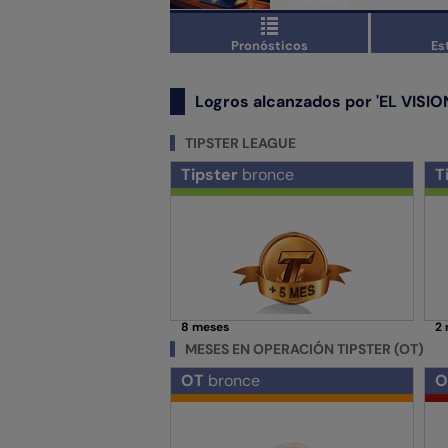
Pronósticos
Es
Logros alcanzados por 'EL VISI
TIPSTER LEAGUE
Tipster
bronce
T
8 meses
2 
MESES EN OPERACIÓN TIPSTER (OT)
OT
bronce
O