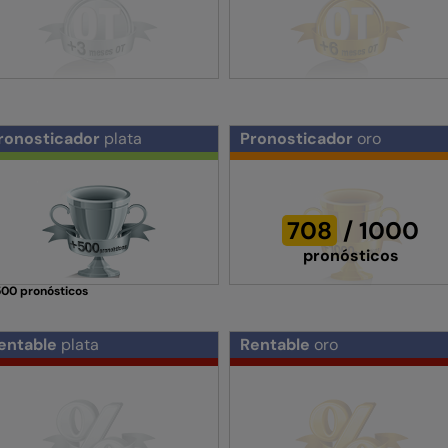
ronosticador
plata
Pronosticador
oro
708
/
1000
pronósticos
00 pronósticos
entable
plata
Rentable
oro