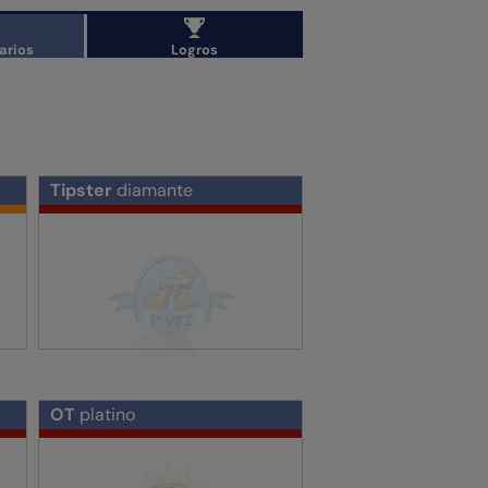
arios
Logros
Tipster
diamante
OT
platino