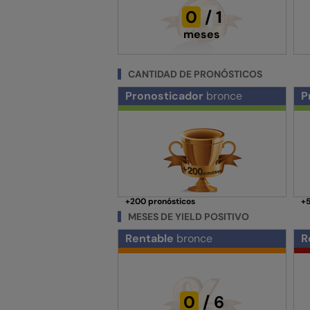
0
/
1
meses
CANTIDAD DE PRONÓSTICOS
Pronosticador
bronce
P
+200 pronósticos
+5
MESES DE YIELD POSITIVO
Rentable
bronce
R
0
/
6