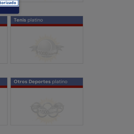
Tenis
platino
Otros Deportes
platino