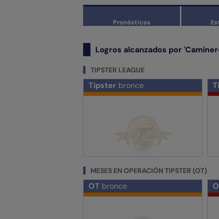
Pronósticos
Es
Logros alcanzados por 'Caminer
TIPSTER LEAGUE
Tipster
bronce
T
MESES EN OPERACIÓN TIPSTER (OT)
OT
bronce
O