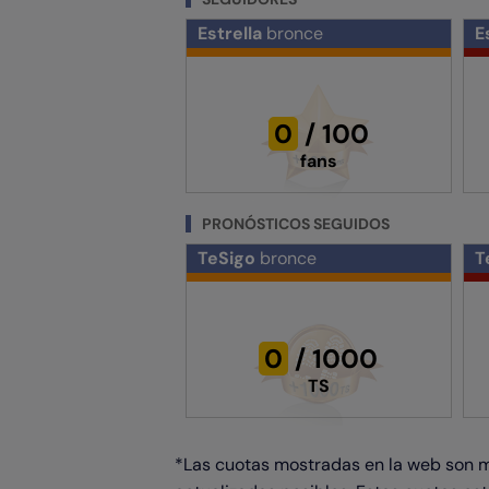
Estrella
bronce
E
0
/
100
fans
PRONÓSTICOS SEGUIDOS
TeSigo
bronce
T
0
/
1000
TS
*Las cuotas mostradas en la web son m