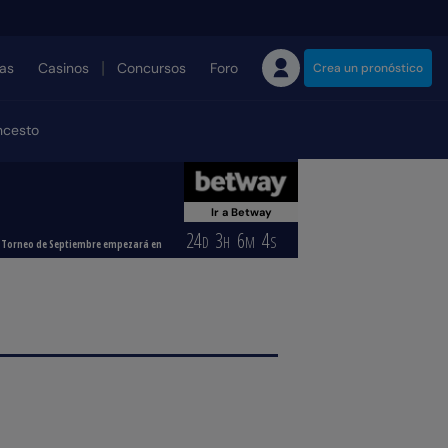
|
as
Casinos
Concursos
Foro
Crea un pronóstico
ncesto
Ir a Betway
24
3
6
4
D
H
M
S
Torneo de Septiembre empezará en