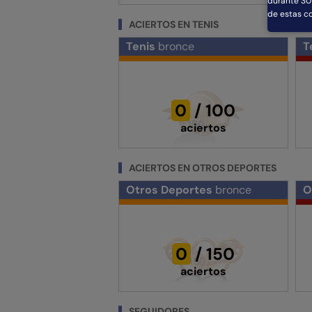
durante 30 
de estas co
ACIERTOS EN TENIS
Tenis
bronce
T
0
/
100
aciertos
ACIERTOS EN OTROS DEPORTES
Otros Deportes
bronce
O
0
/
150
aciertos
SEGUIDORES