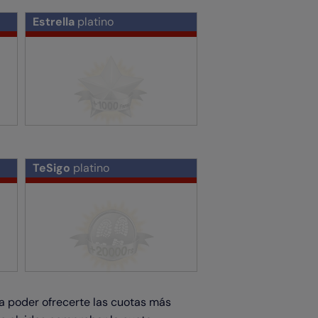
Estrella
platino
TeSigo
platino
a poder ofrecerte las cuotas más