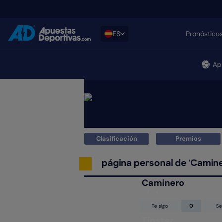
ES
Pronóstico
Ap
Clasificación
Premios
página personal de 'Camine
Caminero
Amateur en apuestas
486 mensajes
0
Te sigo
Se
Tipster