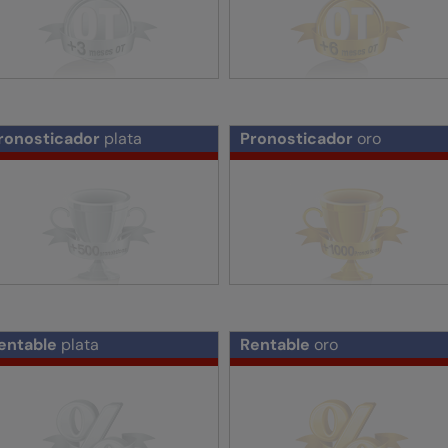
ronosticador
plata
Pronosticador
oro
entable
plata
Rentable
oro