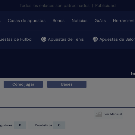
Todos los enlaces son patrocinados
|
Publicidad
s
Casas de apuestas
Bonos
Noticias
Guías
Herramient
uestas de Fútbol
Apuestas de Tenis
Apuestas de Balo
To
Cómo jugar
Bases
Ver Mensual
0
0
guidores
Pronósticos