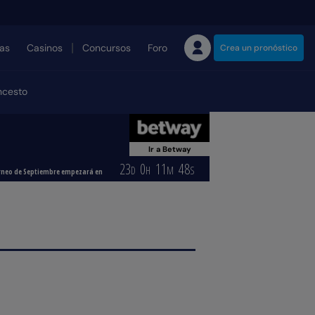
|
as
Casinos
Concursos
Foro
Crea un pronóstico
ncesto
Ir a Betway
23
0
11
47
D
H
M
S
rneo de Septiembre empezará en