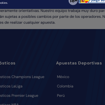
okies.
eramente orientativas. Nuestro equipo trabaja muy duro par
tán sujetas a posibles cambios por parte de los operadores. 
s de realizar cualquier apuesta.
ósticos
Apuestas Deportivas
ósticos Champions League
México
sticos LaLiga
Colombia
sticos Premier League
Perú
sticos NBA