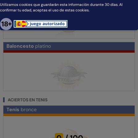
Utilizamos cookies que guardarán esta información durante 30 días. Al
confirmar tu edad, aceptas el uso de estas cookies.
Baloncesto
platino
ACIERTOS EN TENIS
Tenis
bronce
0
/
100