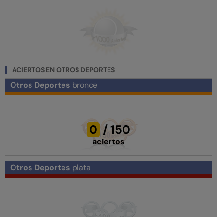
ACIERTOS EN OTROS DEPORTES
Otros Deportes
bronce
0
/
150
aciertos
Otros Deportes
plata