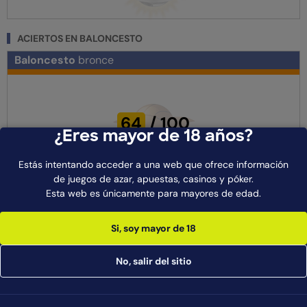
ACIERTOS EN BALONCESTO
Baloncesto
bronce
64
/
100
¿Eres mayor de 18 años?
aciertos
Estás intentando acceder a una web que ofrece información
Baloncesto
plata
de juegos de azar, apuestas, casinos y póker.
Esta web es únicamente para mayores de edad.
Si, soy mayor de 18
No, salir del sitio
Baloncesto
oro