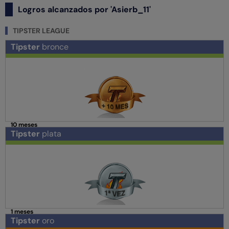
Logros alcanzados por 'Asierb_11'
TIPSTER LEAGUE
Tipster
bronce
10 meses
Tipster
plata
1 meses
Tipster
oro