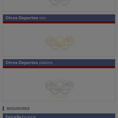
Otros Deportes
oro
Otros Deportes
platino
SEGUIDORES
Estrella
bronce