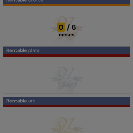
0
/
6
meses
Rentable
plata
Rentable
oro