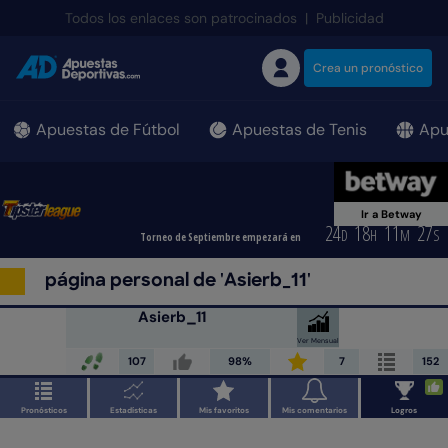
Todos los enlaces son patrocinados
|
Publicidad
Crea un pronóstico
Apuestas de Fútbol
Apuestas de Tenis
Apu
Ir a Betway
24
18
11
26
D
H
M
S
Torneo de Septiembre empezará en
página personal de 'Asierb_11'
Asierb_11
Aficionado a las apuestas
155 mensajes
Ver Mensual
Argumentos
107
98%
7
152
Te sigo
Seguidores
Pronósticos
TOP
Pronósticos
Estadísticas
Mis favoritos
Mis comentarios
Logros