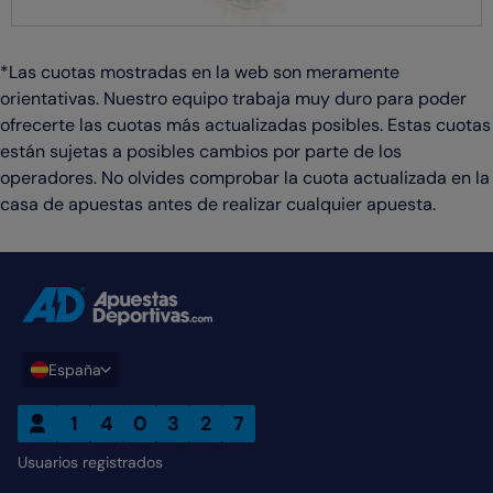
*Las cuotas mostradas en la web son meramente
orientativas. Nuestro equipo trabaja muy duro para poder
ofrecerte las cuotas más actualizadas posibles. Estas cuotas
están sujetas a posibles cambios por parte de los
operadores. No olvides comprobar la cuota actualizada en la
casa de apuestas antes de realizar cualquier apuesta.
ADCOM home link
España
1
4
0
3
2
7
Usuarios registrados