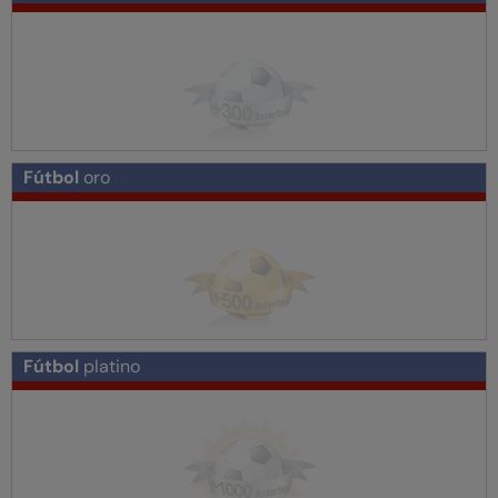
Fútbol
oro
Fútbol
platino