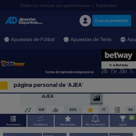
Todos los enlaces son patrocinados
|
Publicidad
Crea un pronóstico
Apuestas de Fútbol
Apuestas de Tenis
Apu
Ir a Betway
24
15
20
7
D
H
M
S
Torneo de Septiembre empezará en
página personal de 'AJEA'
AJEA
Aficionado a las apuestas
115 mensajes
Ver Mensual
Argumentos
109
82%
77
90
Te sigo
Seguidores
Pronósticos
útiles
Pronósticos
Estadísticas
Mis favoritos
Mis comentarios
Logros