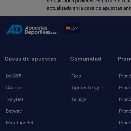
actualizadas posibles. Estas cuotas es
actualizada en la casa de apuestas ante
ADCOM home link
ES
Casas de apuestas
Comunidad
Pron
bet365
Foro
Pron
Codere
Tipster League
Pronó
TonyBet
Te Sigo
Pronó
Betway
Pronó
MarathonBet
Pronó