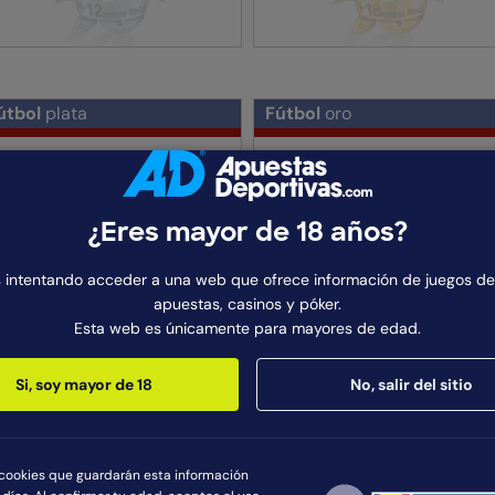
útbol
plata
Fútbol
oro
¿Eres mayor de 18 años?
 intentando acceder a una web que ofrece información de juegos de
apuestas, casinos y póker.
Esta web es únicamente para mayores de edad.
aloncesto
plata
Baloncesto
oro
Si, soy mayor de 18
No, salir del sitio
 cookies que guardarán esta información