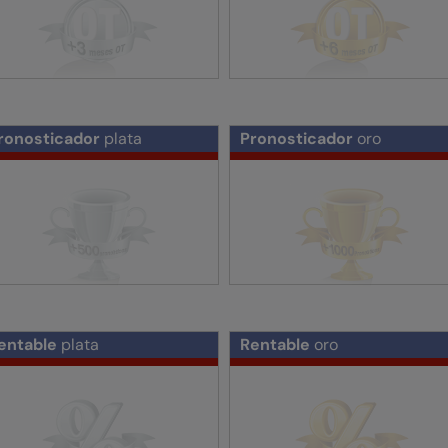
ronosticador
plata
Pronosticador
oro
entable
plata
Rentable
oro