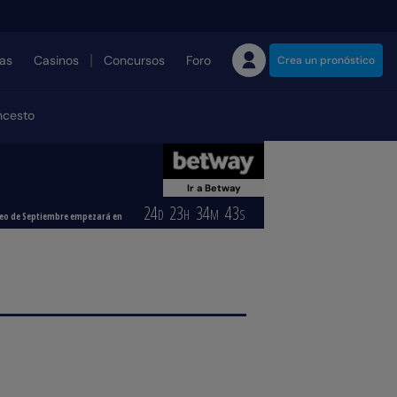
|
as
Casinos
Concursos
Foro
Crea un pronóstico
ncesto
Ir a Betway
24
23
34
42
D
H
M
S
eo de Septiembre empezará en