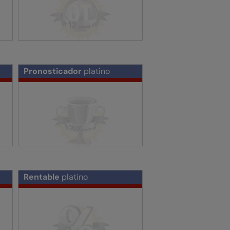
Pronosticador
platino
Rentable
platino