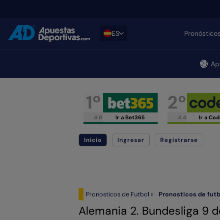
;
ES
Pronóstico
Ap
1º
2º
4.8
Ir a Bet365
4.4
Ir a Co
Inicio
Ingresar
Registrarse
Pronosticos de Futbol
»
Pronosticos de fut
Alemania 2. Bundesliga 9 