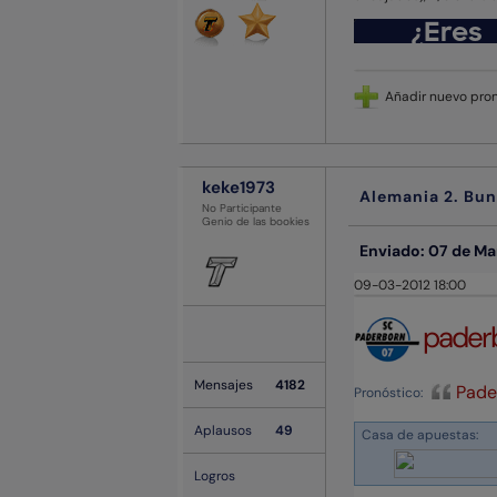
Añadir nuevo pro
keke1973
Alemania 2. Bun
No Participante
Genio de las bookies
Enviado: 07 de Ma
09-03-2012 18:00
pader
Mensajes
4182
Pade
Pronóstico:
Aplausos
49
Casa de apuestas:
Logros