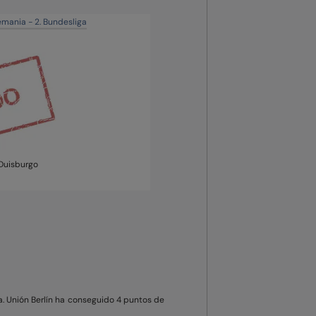
emania - 2. Bundesliga
 Duisburgo
a. Unión Berlín ha conseguido 4 puntos de