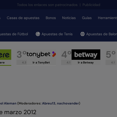
Todos los enlaces son patrocinados
|
Publicidad
s
Casas de apuestas
Bonos
Noticias
Guías
Herramient
uestas de Fútbol
Apuestas de Tenis
Apuestas de Balo
3º
4º
5º
dere
4.3
Ir a TonyBet
4.1
Ir a Betway
4.1
bol Aleman
(Moderadores:
Abreu13
,
nachovander
)
de marzo 2012