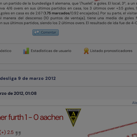
un partido de la bundesliga II alemana, que \"huele\" a goles. El local, 3º, a un
eva 4/6 overs en sus últimos partidos en casa, los 3 últimos over +3.5 goles, 9
goles en casa es de 2.67 (
1.75 marcados
/0.92 encajados). Por su parte, el visit
l manera del descenso (10 puntos de ventaja), tiene una media de goles 
n sus últimos partidos, siendo los 2 últimos overs. El resultado de ida fue de 4-0
nóstico
Estadísticas de usuario
Listado pronosticadores
desliga 9 de marzo 2012
rzo de 2012, 01:08
Al
er furth
1 - 0
aachen
(+) 2.5