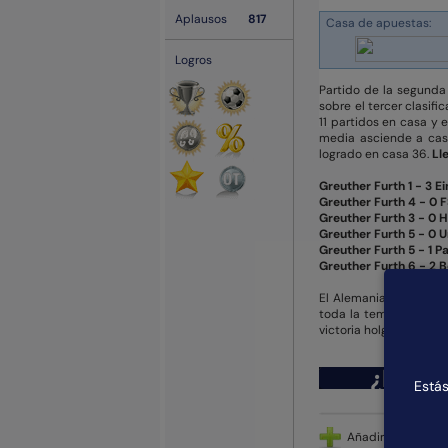
Aplausos
817
Casa de apuestas:
Logros
Partido de la segunda 
sobre el tercer clasifi
11 partidos en casa y 
media asciende a casi
logrado en casa 36.
Ll
Greuther Furth 1 - 3 
Greuther Furth 4 - 0 
Greuther Furth 3 - 0 
Greuther Furth 5 - 0 U
Greuther Furth 5 - 1 
Greuther Furth 6 - 2
El Alemania Aachen po
toda la temporada. Ba
victoria holgada local 
Estás
Añadir nuevo pro