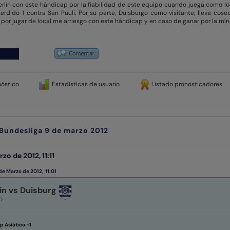
erlín con este hándicap por la fiabilidad de este equipo cuando juega como l
erdido 1 contra San Pauli. Por su parte, Duisburgo como visitante, lleva cose
por jugar de local me arriesgo con este hándicap y en caso de ganar por la mín
nóstico
Estadísticas de usuario
Listado pronosticadores
 Bundesliga 9 de marzo 2012
zo de 2012, 11:11
de Marzo de 2012, 11:01
in vs Duisburg
00
 Asiático -1