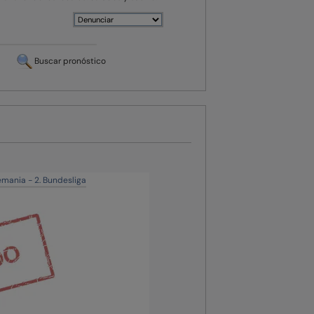
Buscar pronóstico
emania - 2. Bundesliga