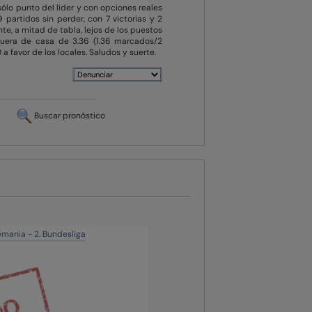
 sólo punto del líder y con opciones reales
 partidos sin perder, con 7 victorias y 2
ante, a mitad de tabla, lejos de los puestos
fuera de casa de 3.36 (1.36 marcados/2
 a favor de los locales. Saludos y suerte.
Buscar pronóstico
emania - 2. Bundesliga