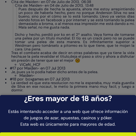
Cita de: Maiden- en 07 de Julio de 2013, 06:38
Cita de: Maiden- en 04 de Julio de 2013, 13:48
Pues después de hecha la apuesta, ahora me estoy arrepintiendo
un poco de haberla hecho, pero no porque Anderson Silva no sea
bueno, sino por el cómo se lo está tomando. Llevo ya varios días
viendo fotos en facebook y por internet y se está tomando la pelea
demasiado a broma, o al menos esa impresión me está dando a mi.
Mala señal, no me gusta nada.
Dicho y hecho, perdió por ko en el 2º asalto. Vaya forma de tomarse
una pelea por un título mundial. El tío es un crack pero no se puede
tomar una pelea de esta manera. Es infinitamente superior a
Weidman pero tomárselo a pitorreo es lo que tiene, que te mojan la
cara. Una pena.
Tras el combate acaba de decir en otras palabras que ya tiene la vida
hecha,se la pela revalidar el título,deja el paso a otro y ahora a disfrutar
sin presión de tener que ser el mejor
ViCeN_HCF
#17 por Maiden- en 07 Jul 2013
Je, pues ya lo podía haber dicho antes de la pelea.
Maiden-
#18 por
boxgames en 07 Jul 2013
La verdad es que esta resolucion no me la esperaba, muy mala guardia
de Silva en ese nocaut, le metio la primera mano muy facil, y luego a
dormir.
¿Eres mayor de 18 años?
boxgames
Estás intentando acceder a una web que ofrece información
Páginas:
Acciones
de juegos de azar, apuestas, casinos y póker.
Selecciona accion
Esta web es únicamente para mayores de edad.
Imprimir