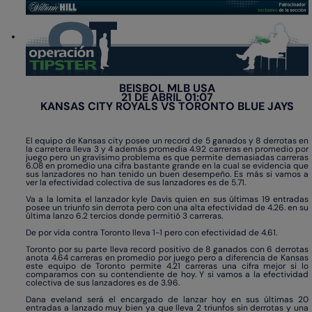
BEISBOL MLB USA
21 DE ABRIL 01:07
KANSAS CITY ROYALS VS TORONTO BLUE JAYS
El equipo de Kansas city posee un record de 5 ganados y 8 derrotas en
la carretera lleva 3 y 4 además promedia 4.92 carreras en promedio por
juego pero un gravísimo problema es que permite demasiadas carreras
6.08 en promedio una cifra bastante grande en la cual se evidencia que
sus lanzadores no han tenido un buen desempeño. Es más si vamos a
ver la efectividad colectiva de sus lanzadores es de 5.71.
Va a la lomita el lanzador kyle Davis quien en sus últimas 19 entradas
posee un triunfo sin derrota pero con una alta efectividad de 4.26. en su
última lanzo 6.2 tercios donde permitió 3 carreras.
De por vida contra Toronto lleva 1-1 pero con efectividad de 4.61.
Toronto por su parte lleva record positivo de 8 ganados con 6 derrotas
anota 4.64 carreras en promedio por juego pero a diferencia de Kansas
este equipo de Toronto permite 4.21 carreras una cifra mejor si lo
comparamos con su contendiente de hoy. Y si vamos a la efectividad
colectiva de sus lanzadores es de 3.96.
Dana eveland será el encargado de lanzar hoy en sus últimas 20
entradas a lanzado muy bien ya que lleva 2 triunfos sin derrotas y una