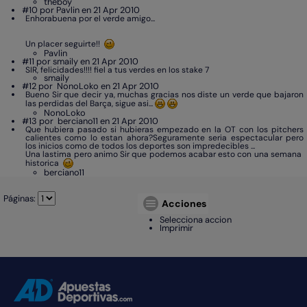
theboy
#10 por Pavlin en 21 Apr 2010
Enhorabuena por el verde amigo...
Un placer seguirte!!
Pavlin
#11 por smaily en 21 Apr 2010
SIR, felicidades!!!! fiel a tus verdes en los stake 7
smaily
#12 por
NonoLoko en 21 Apr 2010
Bueno Sir que decir ya, muchas gracias nos diste un verde que bajaron
las perdidas del Barça, sigue asi...
NonoLoko
#13 por
berciano11 en 21 Apr 2010
Que hubiera pasado si hubieras empezado en la OT con los pitchers
calientes como lo estan ahora?Seguramente seria espectacular pero
los inicios como de todos los deportes son impredecibles ...
Una lastima pero animo Sir que podemos acabar esto con una semana
historica
berciano11
Páginas:
Acciones
Selecciona accion
Imprimir
ADCOM home link