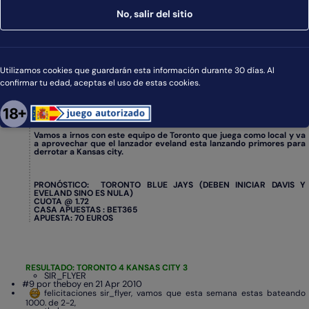
Toronto por su parte lleva record positivo de 8 ganados con 6
No, salir del sitio
derrotas anota 4.64 carreras en promedio por juego pero a diferencia
de Kansas este equipo de Toronto permite 4.21 carreras una cifra
mejor si lo comparamos con su contendiente de hoy. Y si vamos a la
efectividad colectiva de sus lanzadores es de 3.96.
Dana eveland será el encargado de lanzar hoy en sus últimas 20
entradas a lanzado muy bien ya que lleva 2 triunfos sin derrotas y
Utilizamos cookies que guardarán esta información durante 30 días. Al
una efectividad de 1.35 magistralllll.en su ultima lanzo 6 entradas
confirmar tu edad, aceptas el uso de estas cookies.
donde solo permitió 2 carreras.
Un dato por demás interesante es que el lanzador Davis en la ruta
lleva 0-0 con 4.50 de efectividad mientras que eveland en casa lleva
1-0 con 3.00.
Vamos a irnos con este equipo de Toronto que juega como local y va
a aprovechar que el lanzador eveland esta lanzando primores para
derrotar a Kansas city.
PRONÓSTICO: TORONTO BLUE JAYS (DEBEN INICIAR DAVIS Y
EVELAND SINO ES NULA)
CUOTA @ 1.72
CASA APUESTAS : BET365
APUESTA: 70 EUROS
RESULTADO: TORONTO 4 KANSAS CITY 3
SIR_FLYER
#9 por theboy en 21 Apr 2010
felicitaciones sir_flyer, vamos que esta semana estas bateando
1000. de 2-2,