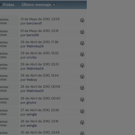
/
Vistas
Último mensaje
01 de Mayo de 2010, 23:58
uestas
istas
por
berciano11
01 de Mayo de 2010, 22:19
estas
istas
por
berto99
29 de Abril de 2010, 17:36
estas
istas
por
Walimba24
29 de Abril de 2010, 13:02
estas
stas
por
criviko
29 de Abril de 2010, 02:51
estas
istas
por
Walimba24
28 de Abril de 2010, 13:44
estas
istas
por
theboy
28 de Abril de 2010, 00:58
estas
istas
por
Walimba24
28 de Abril de 2010, 00:40
uestas
istas
por
ghytre
27 de Abril de 2010, 23:38
estas
istas
por
asingla
26 de Abril de 2010, 23:18
estas
istas
por
asingla
25 de Abril de 2010, 23:48
estas