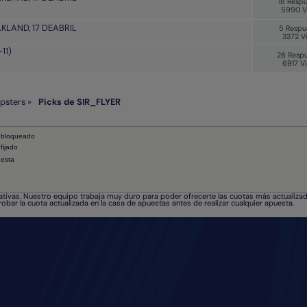
18 Respu
5990 V
KLAND, 17 DEABRIL
5 Respu
3372 Vi
11)
26 Resp
6917 Vi
ipsters
»
Picks de SIR_FLYER
bloqueado
fijado
esta
ivas. Nuestro equipo trabaja muy duro para poder ofrecerte las cuotas más actualizada
ar la cuota actualizada en la casa de apuestas antes de realizar cualquier apuesta.