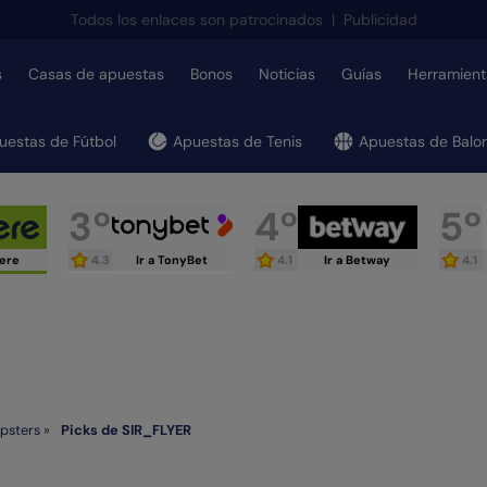
Todos los enlaces son patrocinados
|
Publicidad
s
Casas de apuestas
Bonos
Noticias
Guías
Herramient
uestas de Fútbol
Apuestas de Tenis
Apuestas de Balo
3º
4º
5º
dere
4.3
Ir a TonyBet
4.1
Ir a Betway
4.1
ipsters
»
Picks de SIR_FLYER