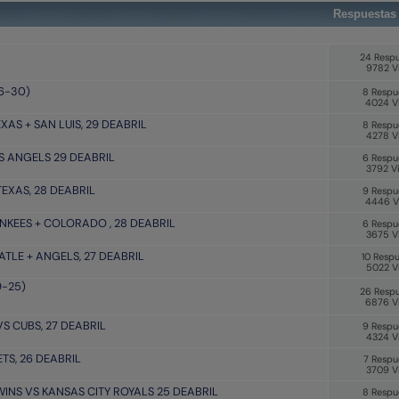
Respuestas
24 Resp
9782 V
6-30)
8 Respu
4024 V
AS + SAN LUIS, 29 DEABRIL
8 Respu
4278 V
VS ANGELS 29 DEABRIL
6 Respu
3792 Vi
TEXAS, 28 DEABRIL
9 Respu
4446 V
NKEES + COLORADO , 28 DEABRIL
6 Respu
3675 V
TLE + ANGELS, 27 DEABRIL
10 Respu
5022 V
9-25)
26 Resp
6876 V
S CUBS, 27 DEABRIL
9 Respu
4324 V
TS, 26 DEABRIL
7 Respu
3709 V
WINS VS KANSAS CITY ROYALS 25 DEABRIL
8 Respu