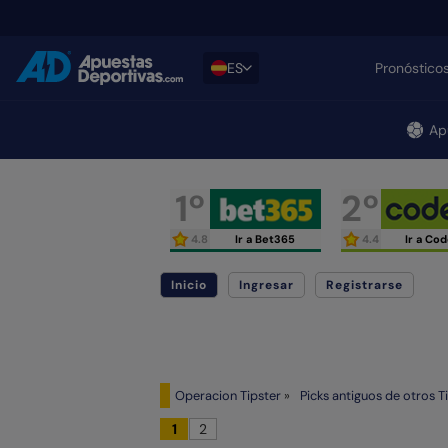
;
ES
Pronóstico
Ap
1º
2º
4.8
Ir a Bet365
4.4
Ir a Co
Inicio
Ingresar
Registrarse
Operacion Tipster
»
Picks antiguos de otros T
1
2