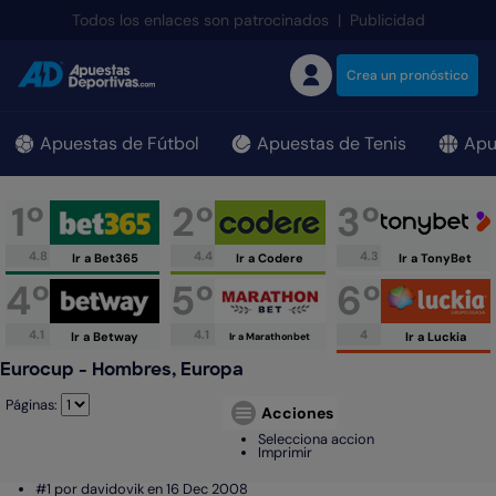
;
Todos los enlaces son patrocinados
|
Publicidad
Crea un pronóstico
Apuestas de Fútbol
Apuestas de Tenis
Apu
1º
2º
3º
4.8
4.4
4.3
Ir a Bet365
Ir a Codere
Ir a TonyBet
4º
5º
6º
4.1
4.1
4
Ir a Betway
Ir a Luckia
Ir a Marathonbet
Eurocup - Hombres, Europa
Páginas:
Acciones
Selecciona accion
Imprimir
#1 por davidovik en 16 Dec 2008