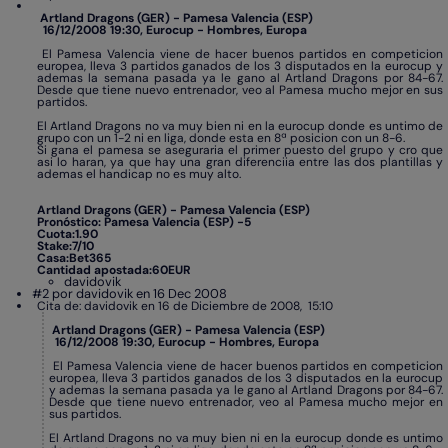
Artland Dragons (GER) - Pamesa Valencia (ESP)
16/12/2008 19:30, Eurocup - Hombres, Europa
El Pamesa Valencia viene de hacer buenos partidos en competicion
europea, lleva 3 partidos ganados de los 3 disputados en la eurocup y
ademas la semana pasada ya le gano al Artland Dragons por 84-67.
Desde que tiene nuevo entrenador, veo al Pamesa mucho mejor en sus
partidos.
El Artland Dragons no va muy bien ni en la eurocup donde es untimo de
grupo con un 1-2 ni en liga, donde esta en 8ª posicion con un 8-6.
Si gana el pamesa se aseguraria el primer puesto del grupo y cro que
asi lo haran, ya que hay una gran diferenciia entre las dos plantillas y
ademas el handicap no es muy alto.
Artland Dragons (GER) - Pamesa Valencia (ESP)
Pronóstico: Pamesa Valencia (ESP) -5
Cuota:1.90
Stake:7/10
Casa:Bet365
Cantidad apostada:60EUR
davidovik
#2 por davidovik en 16 Dec 2008
Cita de: davidovik en 16 de Diciembre de 2008, 15:10
Artland Dragons (GER) - Pamesa Valencia (ESP)
16/12/2008 19:30, Eurocup - Hombres, Europa
El Pamesa Valencia viene de hacer buenos partidos en competicion
europea, lleva 3 partidos ganados de los 3 disputados en la eurocup
y ademas la semana pasada ya le gano al Artland Dragons por 84-67.
Desde que tiene nuevo entrenador, veo al Pamesa mucho mejor en
sus partidos.
El Artland Dragons no va muy bien ni en la eurocup donde es untimo