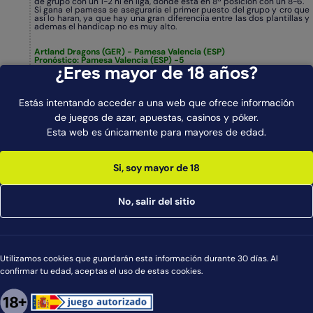
de grupo con un 1-2 ni en liga, donde esta en 8ª posicion con un 8-6.
Si gana el pamesa se aseguraria el primer puesto del grupo y cro que
asi lo haran, ya que hay una gran diferenciia entre las dos plantillas y
ademas el handicap no es muy alto.
Artland Dragons (GER) - Pamesa Valencia (ESP)
Pronóstico: Pamesa Valencia (ESP) -5
Cuota:1.90
¿Eres mayor de 18 años?
Stake:7/10
Casa:Bet365
Cantidad apostada:60EUR
[/color]
Estás intentando acceder a una web que ofrece información
ARTLAND DRAGONS 79 - 89 PAMESA VALENCIA
de juegos de azar, apuestas, casinos y póker.
davidovik
#3 por ktein en 16 Dec 2008
Esta web es únicamente para mayores de edad.
K buena esta, enhorabuena Davi
ktein
#4 por psantagre en 17 Dec 2008
Muy bien visto socio.
Si, soy mayor de 18
Gracias y un saludo.
psantagre
#5 por Vucinic11 en 18 Dec 2008
Verdeeeeee, la verdad es que estos dias van bien los picks de los
No, salir del sitio
tripsters...Muy bien Davidovik con el handicap!
Vucinic11
#6 por Manolo2 en 18 Dec 2008
Muy bien visto ese handicap, monstruo, a seguir asi campeon!!!
Manolo2
Utilizamos cookies que guardarán esta información durante 30 días. Al
Páginas:
Acciones
confirmar tu edad, aceptas el uso de estas cookies.
Selecciona accion
Imprimir