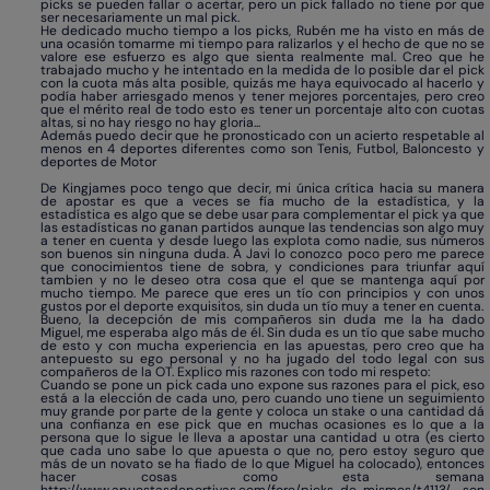
picks se pueden fallar o acertar, pero un pick fallado no tiene por que
ser necesariamente un mal pick.
He dedicado mucho tiempo a los picks, Rubén me ha visto en más de
una ocasión tomarme mi tiempo para ralizarlos y el hecho de que no se
valore ese esfuerzo es algo que sienta realmente mal. Creo que he
trabajado mucho y he intentado en la medida de lo posible dar el pick
con la cuota más alta posible, quizás me haya equivocado al hacerlo y
podía haber arriesgado menos y tener mejores porcentajes, pero creo
que el mérito real de todo esto es tener un porcentaje alto con cuotas
altas, si no hay riesgo no hay gloria...
Además puedo decir que he pronosticado con un acierto respetable al
menos en 4 deportes diferentes como son Tenis, Futbol, Baloncesto y
deportes de Motor
De Kingjames poco tengo que decir, mi única crítica hacia su manera
de apostar es que a veces se fía mucho de la estadística, y la
estadística es algo que se debe usar para complementar el pick ya que
las estadísticas no ganan partidos aunque las tendencias son algo muy
a tener en cuenta y desde luego las explota como nadie, sus números
son buenos sin ninguna duda. A Javi lo conozco poco pero me parece
que conocimientos tiene de sobra, y condiciones para triunfar aquí
tambien y no le deseo otra cosa que el que se mantenga aquí por
mucho tiempo. Me parece que eres un tío con principios y con unos
gustos por el deporte exquisitos, sin duda un tío muy a tener en cuenta.
Bueno, la decepción de mis compañeros sin duda me la ha dado
Miguel, me esperaba algo más de él. Sin duda es un tío que sabe mucho
de esto y con mucha experiencia en las apuestas, pero creo que ha
antepuesto su ego personal y no ha jugado del todo legal con sus
compañeros de la OT. Explico mis razones con todo mi respeto:
Cuando se pone un pick cada uno expone sus razones para el pick, eso
está a la elección de cada uno, pero cuando uno tiene un seguimiento
muy grande por parte de la gente y coloca un stake o una cantidad dá
una confianza en ese pick que en muchas ocasiones es lo que a la
persona que lo sigue le lleva a apostar una cantidad u otra (es cierto
que cada uno sabe lo que apuesta o que no, pero estoy seguro que
más de un novato se ha fiado de lo que Miguel ha colocado), entonces
hacer cosas como esta semana