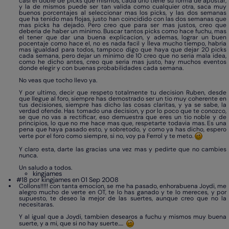
casi el doble de picks que mismos, cada uno tiene su forma de apostar,
y la de mismos puede ser tan valida como cualquier otra, saca muy
buenos porcentajes al seleccionar mas los picks, y las dos semanas
que ha tenido mas flojas, justo han coincidido con las dos semanas que
mas picks ha dejado. Pero creo que para ser mas justos, creo que
deberia de haber un minimo. Buscar tantos picks como hace fuchu, mas
el tener que dar una buena explicacion, y ademas, lograr un buen
pocentaje como hace el, no es nada facil y lleva mucho tiempo, habria
mas igualdad para todos, tampoco digo que haya que dejar 20 picks
cada semana, pero dejar un minimo de 10 creo que no seria mala idea,
como he dicho antes, creo que seria mas justo, hay muchos eventos
donde elegir y con buenas probabilidades cada semana.
No veas que tocho llevo ya.
Y por ultimo, decir que respeto totalmente tu decision Ruben, desde
que llegue al foro, siempre has demostrado ser un tio muy coherente en
tus decisiones, siempre has dicho las cosas claritas, y ya se sabe, la
verdad ofende. Has tomado una decision, y por lo poco que te conozco,
se que no vas a rectificar, eso demuestra que eres un tio noble y de
principios, lo que no me hace mas que, respetarte todavia mas. Es una
pena que haya pasado esto, y sobretodo, y como ya has dicho, espero
verte por el foro como siempre, si no, voy pa Ferrol y te meto.
Y claro esta, darte las gracias una vez mas y pedirte que no cambies
nunca.
Un saludo a todos.
kingjames
#18 por kingjames en 01 Sep 2008
Collons!!!!! con tanta emocion, se me ha pasado, enhorabuena Joydi, me
alegro mucho de verte en OT, te lo has ganado y te lo mereces, y por
supuesto, te deseo la mejor de las suertes, aunque creo que no la
necesitaras.
Y al igual que a Joydi, tambien desearos a fuchu y mismos muy buena
suerte, y a mi, que si no hay suerte.....