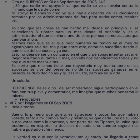
Cita de: RUBENGD en 01 de Septiembre de 2008, 14:21
Sé que nadie me apoyará, ya que nadie se va a revelar contra la
mano que le da de comer.
Mi apoyo lo tienes,no creo yo que nadie dependa de las decisiones
tomadas por los administradores del foro para poder comer, respirar,
etc.
Yo creo que las cosas se han hecho mal desde un principio, si se
seleccionan 3 tipster para un mes desde el principio y es el
administrador el que elimina a uno de ellos por sus numeros........porque
cambiar ahora.
Mismos creo que es el que peor numeros ha tenido en el mes de
agosto,pues sale del trio y que entre otro, como ha sucedido desde el
comienzo del concurso y ya esta.
Esto no deja de ser un concurso en el que 3 personas intentar sacar el
mejor resultado durante un mes, con ello nos beneficiamos todos y no
hay que darle mas vueltas.
Es cierto que mismos tiene una trayectoria muy buena, pero en las
apuestas se vive del presente, no de las apuestas ganadas en el
pasado, es duro decirlo asi y quizás injusto, pero así es la vida.
Un saludo.
PD:RUBENGD dejes o no de ser moderador, sigue participando en el
foro con tus picks y comentarios, me imagino que muchos pensarán lo
mismo.
renovables
#17 por kingjames en 01 Sep 2008
Hola a todos!
Bueno, lo primero que quiero, es agradecer a todos los que habeis
votado, tanto a mi, como a fuchu y mismos, ya que cada uno da su voto
o dos votos como le apetece, y por parte de los Tipsters, lo unico que
podemos, es respetar la decision de cada uno, aunque seguro, nos
hubiera gustado sufrir menos.
La verdad es que con la votacion tan ajustada, he llegado a tener