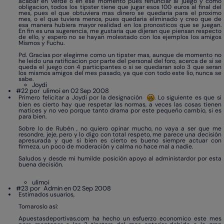
acabar en verde o en ese momento pues renunciar al juego y como
obligacion, todos los tipster tiene que jugar esos 100 euros al final del
mes, pues el que obtuviera mas dinero se quedaria para el proximo
mes, o el que tuviera menos, pues quedaria eliminado y creo que de
esa manera hubiera mayor realidad en los pronosticos que se juegan.
En fin es una sugerencia, me gustaria que dijeran que piensan respecto
de ello, y espero no se hayan molestado con los ejemplos los amigos
Mismos y Fuchu.
Pd. Gracias por elegirme como un tipster mas, aunque de momento no
he leido una ratificacion por parte del personal del foro, acerca de si se
queda el juego con 4 participantes o si se quedaran solo 3 que seran
los mismos amigos del mes pasado, ya que con todo este lio, nunca se
sabe.
Joydi
#22 por
ulimoi en 02 Sep 2008
Primero felicitar a Joydi por la designación
. Lo siguiente es que si
bien es cierto hay que respetar las normas, a veces las cosas tienen
matices y no veo porque tanto drama por este pequeño cambio, si es
para bien.
Sobre lo de Rubén , no quiero opinar mucho, no vaya a ser que me
resondre, jeje, pero y lo digo con total respeto, me parece una decisión
apresurada y que si bien es cierto es bueno siempre actuar con
firmeza, un poco de moderación y calma no hace mal a nadie.
Saludos y desde mi humilde posición apoyo al administardor por esta
buena decisión.
ulimoi
#23 por
Admin en 02 Sep 2008
Estimados usuarios,
Tomaroslo así:
Apuestasdeportivas.com ha hecho un esfuerzo economico este mes