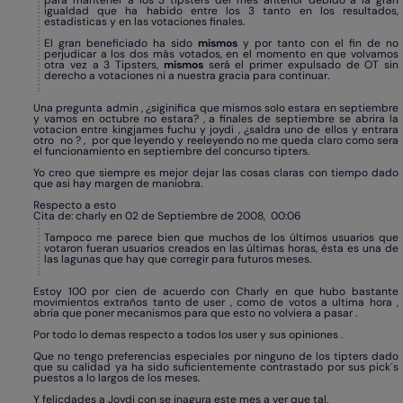
para mantener a los 3 tipsters del mes anterior debido a la gran
igualdad que ha habido entre los 3 tanto en los resultados,
estadisticas y en las votaciones finales.
El gran beneficiado ha sido
mismos
y por tanto con el fin de no
perjudicar a los dos más votados, en el momento en que volvamos
otra vez a 3 Tipsters,
mismos
será el primer expulsado de OT sin
derecho a votaciones ni a nuestra gracia para continuar.
Una pregunta admin , ¿siginifica que mismos solo estara en septiembre
y vamos en octubre no estara? , a finales de septiembre se abrira la
votacion entre kingjames fuchu y joydi , ¿saldra uno de ellos y entrara
otro no ? , por que leyendo y reeleyendo no me queda claro como sera
el funcionamiento en septiembre del concurso tipters.
Yo creo que siempre es mejor dejar las cosas claras con tiempo dado
que asi hay margen de maniobra.
Respecto a esto
Cita de: charly en 02 de Septiembre de 2008, 00:06
Tampoco me parece bien que muchos de los últimos usuarios que
votaron fueran usuarios creados en las últimas horas, ésta es una de
las lagunas que hay que corregir para futuros meses.
Estoy 100 por cien de acuerdo con Charly en que hubo bastante
movimientos extraños tanto de user , como de votos a ultima hora ,
abria que poner mecanismos para que esto no volviera a pasar .
Por todo lo demas respecto a todos los user y sus opiniones .
Que no tengo preferencias especiales por ninguno de los tipters dado
que su calidad ya ha sido suficientemente contrastado por sus pick´s
puestos a lo largos de los meses.
Y felicdades a Joydi con se inagura este mes a ver que tal.