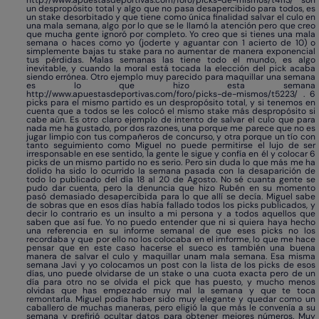
http://www.apuestasdeportivas.com/foro/picks-de-mismos/t4113/
son
un despropósito total y algo que no pasa desapercibido para todos, es
un stake desorbitado y que tiene como única finalidad salvar el culo en
una mala semana, algo por lo que se le llamó la atención pero que creo
que mucha gente ignoró por completo. Yo creo que si tienes una mala
semana o haces como yo (joderte y aguantar con 1 acierto de 10) o
simplemente bajas tu stake para no aumentar de manera exponencial
tus pérdidas. Malas semanas las tiene todo el mundo, es algo
inevitable, y cuando la moral está tocada la elección del pick acaba
siendo errónea. Otro ejemplo muy parecido para maquillar una semana
es lo que hizo esta semana
http://www.apuestasdeportivas.com/foro/picks-de-mismos/t5223/
. 6
picks para el mismo partido es un despropósito total, y si tenemos en
cuenta que a todos se les colocó el mismo stake más despropósito si
cabe aún. Es otro claro ejemplo de intento de salvar el culo que para
nada me ha gustado, por dos razones, una porque me parece que no es
jugar limpio con tus compañeros de concurso, y otra porque un tío con
tanto seguimiento como Miguel no puede permitirse el lujo de ser
irresponsable en ese sentido, la gente le sigue y confía en él y colocar 6
picks de un mismo partido no es serio. Pero sin duda lo que más me ha
dolido ha sido lo ocurrido la semana pasada con la desaparición de
todo lo publicado del día 18 al 20 de Agosto. No sé cuanta gente se
pudo dar cuenta, pero la denuncia que hizo Rubén en su momento
pasó demasiado desapercibida para lo que allí se decía. Miguel sabe
de sobras que en esos días había fallado todos los picks publicados, y
decir lo contrario es un insulto a mi persona y a todos aquellos que
saben que así fue. Yo no puedo entender que ni si quiera haya hecho
una referencia en su informe semanal de que eses picks no los
recordaba y que por ello no los colocaba en el imforme, lo que me hace
pensar que en este caso hacerse el sueco es también una buena
manera de salvar el culo y maquillar unam mala semana. Esa misma
semana Javi y yo colocamos un post con la lista de los picks de esos
días, uno puede olvidarse de un stake o una cuota exacta pero de un
día para otro no se olvida el pick que has puesto, y mucho menos
olvidas que has empezado muy mal la semana y que te toca
remontarla. Miguel podía haber sido muy elegante y quedar como un
caballero de muchas maneras, pero eligió la que más le convenía a su
semana y prefirió ocultar datos para obtener mejores números. Muy