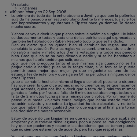
Un saludo.
kingjames
#19 por
charly en 02 Sep 2008
Lo primero de todo dar la enhorabuena a Joydi ya que con la polémica
surgida ha pasado a un segundo plano. Joel te lo mereces, tus aciertos
son impresionantes y apuntabas a Tipster hace ya tiempo. Te deseo
mucha suerte.
Y ahora os voy a decir lo que pienso sobre la polémica surgida. He leido
cuidadosamente todas y cada una de las opiniones aquí expresadas y
también he hablado con Rubén. Respeto todo lo que se ha dicho.
Bien es cierto que no queda bien el cambiar las reglas una vez
concluida la votación. Pero las reglas ya se cambiaron cuando el admin
no salvó a nadie y metió a los 3 en la votación y a todos nos pareció
bien. Creo que no se ha perjudicado a nadie y sí se ha benefiado a
mismos que habría tenido que salir, pero...
¿por qué nos preocupa tanto el que mismos siga cuando no se ha
perjudicado a nadie?, pues yo lo tengo claro, si el foro se lo puede
permitir pues mejor que mejor, ya que miguelete es uno de los
estandartes de éste foro y que siga en OT no perjudica a ninguno de los
otros Tipsters.
¿que si se habría hecho lo mismo si llega a ser otro?, pues no lo sé, pero
hay que creer lo que dice admin, si no lo creemos no sé que hacemos
aquí. Además, quien nos iba a decir que a falta de 7 minutos mismos
ganaba a fuchu por 1 voto, a falta de 5 minutos estaban empatados, y a
falta de 2 minutos fuchu gana a mismos por 3 votos. Por un momento
pensé que hasta kinjames corría peligro que había estado toda la
votación salvado y de sobra. La igualdad ha sido absoluta, y no tenía
por que haber habido igualdad por lo que esperar al final para tomar
una decisión me parece razonable.
Estoy de acuerdo con kingjames en que es un concurso que acaba de
empezar y que todavía tiene lagunas, poco a poco se irán corrigiendo,
hay que ser pacientes y respetar las decisiones que se toman puesto
que no siempre estaremos de acuerdo pero hay que respetarlas.
Yo voté para que siguieran fuchu y kingjames porque tuvieron mejores