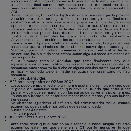
algún error arbitral importante no se le puede ni se le deber cambiar su
clasificación final aunque hay casos como el del brasileño de la
maratón de Atenas en que se le puede dar una medalla especiald el
COI.
Sobre KingJames, Fuchu79 y Joydi estoy de acuerdo en que la próxima
votación entre ellos se haga a finales de octubre y que a finales de
septiembre el eliminado sea Mismos y que se le mantenga como
tipster este mes como cortesía del portal. Lo que sí creo es que la
votación entre los otros 3 de finales de octubre se debe de hacer
enjuiciando sus pronósticos desde el 1 de septiembre, ya que lo
contrario sería desmotivarles para sus picks de septiembre.
Obviamente si la intención de los administradores es que el concurso
pase a tener 4 tipsters indefinidamente cambia todo, lo lógico en ese
caso sería que a principios de octubre un nuevo tipster sustituya a
Mismos y que los 4 tipsters comiencen a competir entre ellos desde 1
de octubre, los picks de septiembre serían algo así como amistosos de
pretemporada.
Y a Rubendg tome la decisión que tome finalmente hay que
agradecerle su imprescindible colaboración en la organización de los
concursos pues como ya he dicho en alguna ocasión participar en ellos
es fácil y cómodo pero si nadie se ocupa de organizarlo no hay
concurso
JesusBenavides
#28 por Liverpoolrrt en 02 Sep 2008
LLevo poco tiempo en este foro y no me gustaria crear lio pero creo que
la gracia del concurso esta en que haya un usuario que entra a ser
tipster y otro que se marcha con las ganas de volver al siguiente mes.
En eso se a basado los anteriores meses mas o menos y en eso Ruben
tiene razon.
No obstante agradecer el esfuerzo del administrador por el asunto
economico que ya sabemos todos que es complicado.
Suerte a los 4 tipsters
Liverpoolrrt
#29 por fuchu79 en 02 Sep 2008
Ante todo decir que el foro no va a tener que hacer ningún esfuerzo
económico este mes que viene en la OT por lo menos en lo que