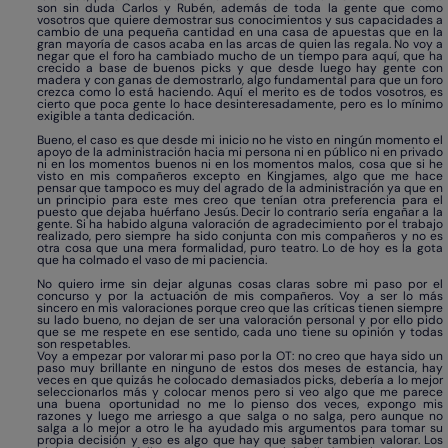
son sin duda Carlos y Rubén, además de toda la gente que como
vosotros que quiere demostrar sus conocimientos y sus capacidades a
cambio de una pequeña cantidad en una casa de apuestas que en la
gran mayoría de casos acaba en las arcas de quien las regala. No voy a
negar que el foro ha cambiado mucho de un tiempo para aquí, que ha
crecido a base de buenos picks y que desde luego hay gente con
madera y con ganas de demostrarlo, algo fundamental para que un foro
crezca como lo está haciendo. Aquí el merito es de todos vosotros, es
cierto que poca gente lo hace desinteresadamente, pero es lo mínimo
exigible a tanta dedicación.
Bueno, el caso es que desde mi inicio no he visto en ningún momento el
apoyo de la administración hacia mi persona ni en público ni en privado
ni en los momentos buenos ni en los momentos malos, cosa que si he
visto en mis compañeros excepto en Kingjames, algo que me hace
pensar que tampoco es muy del agrado de la administración ya que en
un principio para este mes creo que tenían otra preferencia para el
puesto que dejaba huérfano Jesús. Decir lo contrario sería engañar a la
gente. Si ha habido alguna valoración de agradecimiento por el trabajo
realizado, pero siempre ha sido conjunta con mis compañeros y no es
otra cosa que una mera formalidad, puro teatro. Lo de hoy es la gota
que ha colmado el vaso de mi paciencia.
No quiero irme sin dejar algunas cosas claras sobre mi paso por el
concurso y por la actuación de mis compañeros. Voy a ser lo más
sincero en mis valoraciones porque creo que las críticas tienen siempre
su lado bueno, no dejan de ser una valoración personal y por ello pido
que se me respete en ese sentido, cada uno tiene su opinión y todas
son respetables.
Voy a empezar por valorar mi paso por la OT: no creo que haya sido un
paso muy brillante en ninguno de estos dos meses de estancia, hay
veces en que quizás he colocado demasiados picks, debería a lo mejor
seleccionarlos más y colocar menos pero si veo algo que me parece
una buena oportunidad no me lo pienso dos veces, expongo mis
razones y luego me arriesgo a que salga o no salga, pero aunque no
salga a lo mejor a otro le ha ayudado mis argumentos para tomar su
propia decisión y eso es algo que hay que saber tambien valorar. Los