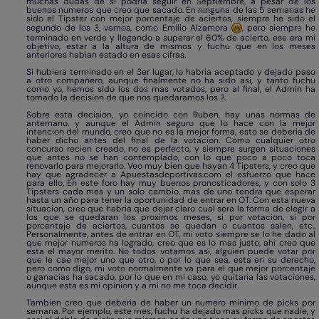
muchas dudas de si podria seguir en Septiembre, a pesar de los
buenos numeros que creo que sacado. En ninguna de las 5 semanas he
sido el Tipster con mejor porcentaje de aciertos, siempre he sido el
segundo de los 3, vamos, como Emilio Alzamora
, pero siempre he
terminado en verde y llegando a superar el 60% de acierto, ese era mi
objetivo, estar a la altura de mismos y fuchu que en los meses
anteriores habian estado en esas cifras.
Si hubiera terminado en el 3er lugar, lo habria aceptado y dejado paso
a otro compañero, aunque finalmente no ha sido asi, y tanto fuchu
como yo, hemos sido los dos mas votados, pero al final, el Admin ha
tomado la decision de que nos quedaramos los 3.
Sobre esta decision, yo coincido con Ruben, hay unas normas de
antemano, y aunque el Admin seguro que lo hace con la mejor
intencion del mundo, creo que no es la mejor forma, esto se deberia de
haber dicho antes del final de la votacion. Como cualquier otro
concurso recien creado, no es perfecto, y siempre surgen situaciones
que antes no se han contemplado, con lo que poco a poco toca
renovarlo para mejorarlo. Veo muy bien que hayan 4 Tipsters, y creo que
hay que agradecer a Apuestasdeportivas.com el esfuerzo que hace
para ello, En este foro hay muy buenos pronosticadores, y con solo 3
Tipsters cada mes y un solo cambio, mas de uno tendra que esperar
hasta un año para tener la oportunidad de entrar en OT. Con esta nueva
situacion, creo que habria que dejar claro cual sera la forma de elegir a
los que se quedaran los proximos meses, si por votacion, si por
porcentaje de aciertos, cuantos se quedan o cuantos salen, etc..
Personalmente, antes de entrar en OT, mi voto siempre se lo he dado al
que mejor numeros ha logrado, creo que es lo mas justo, ahi creo que
esta el mayor merito. No todos votamos asi, alguien puede votar por
que le cae mejor uno que otro, o por lo que sea, esta en su derecho,
pero como digo, mi voto normalmente va para el que mejor porcentaje
o ganacias ha sacado, por lo que en mi caso, yo quitaria las votaciones,
aunque esta es mi opinion y a mi no me toca decidir.
Tambien creo que deberia de haber un numero minimo de picks por
semana. Por ejemplo, este mes, fuchu ha dejado mas picks que nadie, y