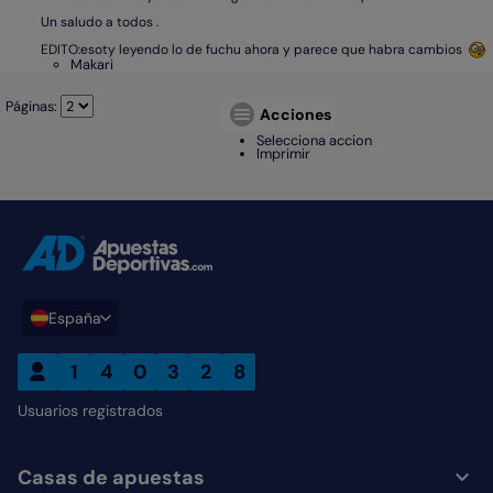
Un saludo a todos .
EDITO:esoty leyendo lo de fuchu ahora y parece que habra cambios
Makari
Páginas:
Acciones
Selecciona accion
Imprimir
ADCOM home link
España
1
4
0
3
2
8
Usuarios registrados
Casas de apuestas