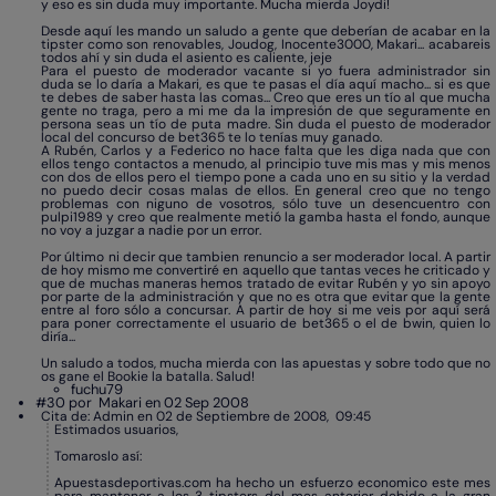
y eso es sin duda muy importante. Mucha mierda Joydi!
Desde aquí les mando un saludo a gente que deberían de acabar en la
tipster como son renovables, Joudog, Inocente3000, Makari... acabareis
todos ahí y sin duda el asiento es caliente, jeje
Para el puesto de moderador vacante si yo fuera administrador sin
duda se lo daría a Makari, es que te pasas el día aquí macho... si es que
te debes de saber hasta las comas... Creo que eres un tío al que mucha
gente no traga, pero a mi me da la impresión de que seguramente en
persona seas un tío de puta madre. Sin duda el puesto de moderador
local del concurso de bet365 te lo tenías muy ganado.
A Rubén, Carlos y a Federico no hace falta que les diga nada que con
ellos tengo contactos a menudo, al principio tuve mis mas y mis menos
con dos de ellos pero el tiempo pone a cada uno en su sitio y la verdad
no puedo decir cosas malas de ellos. En general creo que no tengo
problemas con niguno de vosotros, sólo tuve un desencuentro con
pulpi1989 y creo que realmente metió la gamba hasta el fondo, aunque
no voy a juzgar a nadie por un error.
Por último ni decir que tambien renuncio a ser moderador local. A partir
de hoy mismo me convertiré en aquello que tantas veces he criticado y
que de muchas maneras hemos tratado de evitar Rubén y yo sin apoyo
por parte de la administración y que no es otra que evitar que la gente
entre al foro sólo a concursar. A partir de hoy si me veis por aquí será
para poner correctamente el usuario de bet365 o el de bwin, quien lo
diría...
Un saludo a todos, mucha mierda con las apuestas y sobre todo que no
os gane el Bookie la batalla. Salud!
fuchu79
#30 por
Makari en 02 Sep 2008
Cita de: Admin en 02 de Septiembre de 2008, 09:45
Estimados usuarios,
Tomaroslo así:
Apuestasdeportivas.com ha hecho un esfuerzo economico este mes