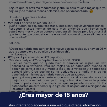
abandono el barco, sólo dejo de llevar concursos y moderar.
Seguro que el próximo moderador global lo hará mucho mejor que yo,
seguro, y de manera menos polémica, eso por descontado.
Un saludo y gracias a todos.
RUBENGD
#25 por Lobezno en 02 Sep 2008
Bueno Ruben, solo queda respetar tu decision y seguir viéndote por aki
Respecto a estas normas de este mes, entiendo que Mismos solo
estará este mes y que en octubre quedara eliminado, pero los otros 3 si
que tendrán que competir entre ellos no? porque si que se eliminara a
uno de ellos?
Saludos
P.D.: quizás habría que abrir un hilo nuevo con las reglas que hay en OT y
que la gente diera su opinión y sus ideas ahí...
Lobezno
#26 por
TipsterPulpito en 02 Sep 2008
Cita de: charly en 02 de Septiembre de 2008, 00:06
Bien es cierto que no queda bien el cambiar las reglas una vez
concluida la votación. Pero las reglas ya se cambiaron cuando el
admin no salvó a nadie y metió a los 3 en la votación y a todos nos
pareció bien. Creo que no se ha perjudicado a nadie y sí se ha
benefiado a mismos que habría tenido que salir, pero...
¿por qué nos preocupa tanto el que mismos siga cuando no se ha
perjudicado a nadie?, pues yo lo tengo claro, si el foro se lo puede
permitir pues mejor que mejor, ya que miguelete es uno de los
estandartes de éste foro y que siga en OT no perjudica a ninguno de
los otros Tipsters.
Estoy de acuerdo contigo.
¿Eres mayor de 18 años?
Me parece una niñeria por parte de Ruben, si se estuviera perjudicando
a una tercera persona lo entenderia pero no se perjudica a nadie, se da
la posiblidad de tener mayores consejos durante este mes al tener a 4
Estás intentando acceder a una web que ofrece información
personas.