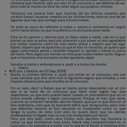
números que mismos, sólo por eso. Es un concurso y así debería de ser,
pero todo el mundo es libre de votar según sus propios criterios.
Tampoco me parece bien que muchos de los últimos usuarios que
votaron fueran usuarios creados en las últimas horas, ésta es una de las
lagunas que hay que corregir para futuros meses.
Os pido un poco de reflexión a todos y vamos a centrarnos en seguir
como hasta ahora, ya que la polémica no es buena para nadie.
Ésta es mi opinión y deciros que no debo nada a nadie, sólo es lo que
pienso ya que yo estoy aquí por diversión y por pasar un rato agradable
con todos vosotros como ha sido hasta ahora y espero que así siga.
Rubén, espero que recapacites ya que el foro te necesita, yo quiero que
sigas como hasta ahora y también respeto tu opinión y tienes tu parte
de razón. Pero según por donde se mire pues todos tienen razón. Seguro
que si hacemos una encuesta acaba igualada, jejeje.
Saludos a todos y enhorabuena a Joydi y a todos los demás
charly
#20 por Lobezno en 02 Sep 2008
Bueno, lo primero felicitar a Joydi por entrar en el concurso, era una
cosa cantada que sino este mes el siguiente seguro que entraba, y mis
mejores deseos para que triunfes en el concurso.
Por un lado, decir a Ruben que en parte, estoy deacuerdo con el, con
que si se trata de un concurso que tiene unas reglas hay que
respetarlas, ya que esto puede haber creado un precedente que en un
futuro pueda cabrear a algún concursante. Porque, el mes que viene,
cuantos se echaran? también decirte Ruben, que por lo que llevo en el
foro leyéndote, creo que es bastante difícil que recapacites, pero creo
que deberías hacerlo, el foro necesita un moderador como tu, que
tenga tu punto de vista (con esto no quiero decir que los demás
moderadores lo hagáis mal, no me mal interpretéis por favor).
Pero, por otro lado, como dice Charly, esta decision nos favorece a
todos ya que tendremos mas picks, habrá mas competitividad en el
concurso y no perjudica a nadie, con lo que en el fondo si miramos esto