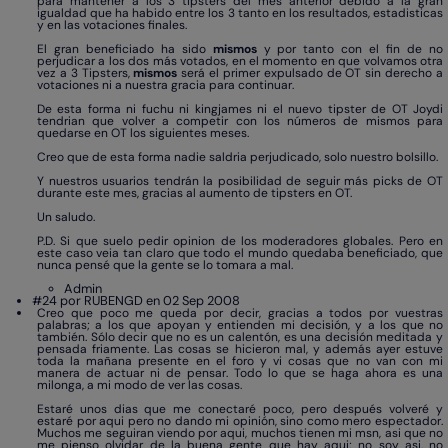
para mantener a los 3 tipsters del mes anterior debido a la gran
igualdad que ha habido entre los 3 tanto en los resultados, estadisticas
y en las votaciones finales.
El gran beneficiado ha sido
mismos
y por tanto con el fin de no
perjudicar a los dos más votados, en el momento en que volvamos otra
vez a 3 Tipsters,
mismos
será el primer expulsado de OT sin derecho a
votaciones ni a nuestra gracia para continuar.
De esta forma ni fuchu ni kingjames ni el nuevo tipster de OT Joydi
tendrian que volver a competir con los números de mismos para
quedarse en OT los siguientes meses.
Creo que de esta forma nadie saldria perjudicado, solo nuestro bolsillo.
Y nuestros usuarios tendrán la posibilidad de seguir más picks de OT
durante este mes, gracias al aumento de tipsters en OT.
Un saludo.
P.D. Si que suelo pedir opinion de los moderadores globales. Pero en
este caso veia tan claro que todo el mundo quedaba beneficiado, que
nunca pensé que la gente se lo tomara a mal.
Admin
#24 por RUBENGD en 02 Sep 2008
Creo que poco me queda por decir, gracias a todos por vuestras
palabras; a los que apoyan y entienden mi decisión, y a los que no
también. Sólo decir que no es un calentón, es una decisión meditada y
pensada friamente. Las cosas se hicieron mal, y además ayer estuve
toda la mañana presente en el foro y vi cosas que no van con mi
manera de actuar ni de pensar. Todo lo que se haga ahora es una
milonga, a mi modo de ver las cosas.
Estaré unos dias que me conectaré poco, pero después volveré y
estaré por aqui pero no dando mi opinión, sino como mero espectador.
Muchos me seguiran viendo por aqui, muchos tienen mi msn, asi que no
me pienso olvidar de la buena gente que hay aqui; no soy asi, no