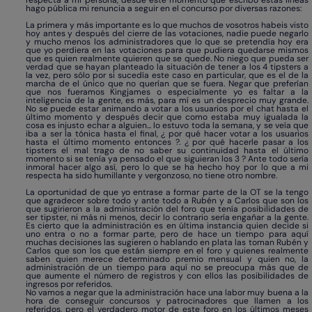
respecta a mi persona, desde este momento que escribo estas líneas
hago pública mi renuncia a seguir en el concurso por diversas razones:
La primera y más importante es lo que muchos de vosotros habeis visto
hoy antes y después del cierre de las votaciones, nadie puede negarlo
y mucho menos los administradores que lo que se pretendía hoy era
que yo perdiera en las votaciones para que pudiera quedarse mismos
que es quien realmente quieren que se quede. No niego que pueda ser
verdad que se hayan planteado la situación de tener a los 4 tipsters a
la vez, pero sólo por si sucedía este caso en particular, que es el de la
marcha de el único que no querían que se fuera. Negar que preferían
que nos fueramos Kingjames o especialmente yo es faltar a la
inteligencia de la gente, es más, para mí es un desprecio muy grande.
No se puede estar animando a votar a los usuarios por el chat hasta el
último momento y después decir que como estaba muy igualada la
cosa es injusto echar a alguien... lo estuvo toda la semana, y se veía que
iba a ser la tónica hasta el final, ¿ por qué hacer votar a los usuarios
hasta el último momento entonces ?. ¿ por qué hacerle pasar a los
tipsters el mal trago de no saber su continuidad hasta el último
momento si se tenía ya pensado el que siguieran los 3 ? Ante todo sería
inmoral hacer algo así, pero lo que se ha hecho hoy por lo que a mi
respecta ha sido humillante y vergonzoso, no tiene otro nombre.
La oportunidad de que yo entrase a formar parte de la OT se la tengo
que agradecer sobre todo y ante todo a Rubén y a Carlos que son los
que sugirieron a la administración del foro que tenía posibilidades de
ser tipster, ni más ni menos, decir lo contrario sería engañar a la gente.
Es cierto que la administración es en última instancia quien decide si
uno entra o no a formar parte, pero de hace un tiempo para aquí
muchas decisiones las sugieren o hablando en plata las toman Rubén y
Carlos que son los que están siempre en el foro y quienes realmente
saben quien merece determinado premio mensual y quien no, la
administración de un tiempo para aquí no se preocupa más que de
que aumente el número de registros y con ellos las posibilidades de
ingresos por referidos.
No vamos a negar que la administración hace una labor muy buena a la
hora de conseguir concursos y patrocinadores que llamen a los
referidos, pero el verdadero motor de este foro en los últimos meses