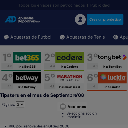
;
Todos los enlaces son patrocinados
|
Publicidad
Crea un pronóstico
Apuestas de Fútbol
Apuestas de Tenis
Apu
1º
2º
3º
4.8
4.4
4.3
Ir a Bet365
Ir a Codere
Ir a TonyBet
4º
5º
6º
4.1
4.1
4
Ir a Betway
Ir a Luckia
Ir a Marathonbet
Tipsters en el mes de Septiembre'08
Páginas:
Acciones
Selecciona accion
Imprimir
#16 por
renovables en 01 Sep 2008