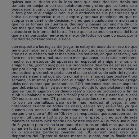
quizas sea el dueño de la idea creo que esta decision debio ser
tomada en conjunto con sus colaboradores y si es que las toma sola,
pues deberia comunicarles cual es su condicion de cada moderador en
el foro, porque el amigo Ruben lo que entiendo de sus palabras es que
habia un compromiso que el acepto y por sus principios es que no
acepta este camhio de decision, y creo que a cualquiera le molestaria
que no se tomara en cuenta su decision y pasara por encima de uno,
por mas que sea el dueño de la web. Pero creo que esto deberia ser
aclarado en la interna del foro, a fin de que no se cree una mala del foro,
que en mi particularmente es el mejor de todos los que conozco por la
calidad de pickeadores que tiene.
con respecto a las reglas del juego, no estoy de acuerdo en eso de que
tiene que haber una cantidad de picks por cada concursante, lo que si
creo es que deberia haber mas bien una realidad; en que sentido, y por
favor no lo tomen a mal, pues este mes que paso, los tipster cambiaron
mucho sus metodos de apuestas en especial el amigo mismos y el
amigo fuchu, ¿como asi?, pues sus pronosticos dejaron de ser reales, ya
que por ejemplo el mal mes que tuvo mismos, hizo que éste se anima a
pronosticar picks sobre picks, con el unico objetivo de salir del rojo del
porcentaje semanal cuando lo normal en mismos es que postee 4 por
semana, lo mismos pasaba con el amigo fuchu quien ademas agrego
picks con cuotas que pasaban los 2.00, entonces este es un aspecto
que deberia cambiar, ya que me pregunto ¿de lo que pickearon el mes
que se fue, lo jugaron con dinero real? o ¿solo se pronostico a fin de
subir su balance o porcentaje final? por lo que me gustaria que esos
100 euros que ofrece OT, pues sean apostados de manera real y porq
no con un pantallazo, para darle mas realidad al juego, si bien
notenemos cuenta en todas las casas, eso es muy relevante, ya que
cuando uno pone un pick recomendamos el juego, mas no la cuota,
porque uno dice a 1.,65 en 10bet y las respuestas que aparecen son te
sigo en tal casa a 1.50 o yo te sigo sin empate, y creo que de esta
manera se evitara, pick donde uno postee voy con 40 euros a una cuota
de 3; ya que para mi, no lo se para el resto, es un pick mas que todo a
sumar en tu balance final o semanal. La pregunta seria y que pasase si
en 5 apuestas perdidas pierdes los 100 euros? pues creo que
dependera del Tipster si desea meter su dinero, con la finalidad de