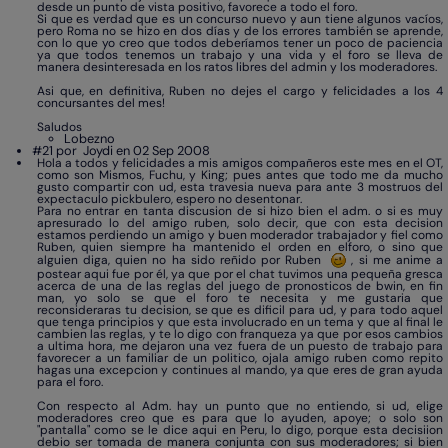
desde un punto de vista positivo, favorece a todo el foro.
Si que es verdad que es un concurso nuevo y aun tiene algunos vacíos,
pero Roma no se hizo en dos días y de los errores también se aprende,
con lo que yo creo que todos deberíamos tener un poco de paciencia
ya que todos tenemos un trabajo y una vida y el foro se lleva de
manera desinteresada en los ratos libres del admin y los moderadores.
Asi que, en definitiva, Ruben no dejes el cargo y felicidades a los 4
concursantes del mes!
Saludos
Lobezno
#21 por
Joydi en 02 Sep 2008
Hola a todos y felicidades a mis amigos compañeros este mes en el OT,
como son Mismos, Fuchu, y King; pues antes que todo me da mucho
gusto compartir con ud, esta travesia nueva para ante 3 mostruos del
expectaculo pickbulero, espero no desentonar.
Para no entrar en tanta discusion de si hizo bien el adm. o si es muy
apresurado lo del amigo ruben, solo decir, que con esta decision
estamos perdiendo un amigo y buen moderador trabajador y fiel como
Ruben, quien siempre ha mantenido el orden en elforo, o sino que
alguien diga, quien no ha sido reñido por Ruben
, si me anime a
postear aqui fue por él, ya que por el chat tuvimos una pequeña gresca
acerca de una de las reglas del juego de pronosticos de bwin, en fin
man, yo solo se que el foro te necesita y me gustaria que
reconsideraras tu decision, se que es dificil para ud, y para todo aquel
que tenga principios y que esta involucrado en un tema y que al final le
cambien las reglas, y te lo digo con franqueza ya que por esos cambios
a ultima hora, me dejaron una vez fuera de un puesto de trabajo para
favorecer a un familiar de un politico, ojala amigo ruben como repito
hagas una excepcion y continues al mando, ya que eres de gran ayuda
para el foro.
Con respecto al Adm. hay un punto que no entiendo, si ud, elige
moderadores creo que es para que lo ayuden, apoye; o solo son
"pantalla" como se le dice aqui en Peru, lo digo, porque esta decisiion
debio ser tomada de manera conjunta con sus moderadores; si bien