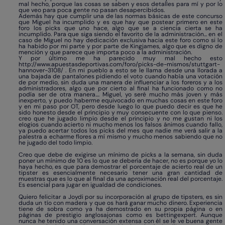
mal hecho, porque las cosas se saben y esos detalles para mí y por lo
que veo para poca gente no pasan desapercibidos.
Además hay que cumplir una de las normas básicas de este concurso
que Miguel ha incumplido y es que hay que postear primero en este
foro los picks que uno hace, algo que se a ciencia cierta se ha
incumplido. Para que siga siendo el favorito de la administración... en el
caso de Miguel no hay dedicación exclusiva hacia este foro como si lo
ha habido por mi parte y por parte de Kingjames, algo que es digno de
mención y que parece que importa poco a la administración.
Y por último me ha parecido muy mal hecho esto
http://www.apuestasdeportivas.com/foro/picks-de-mismos/stuttgart-
hannover-3108/
. En mi pueblo a esto se le llama desde una llorada a
una bajada de pantalones pidiendo el voto cuando había una votación
de por medio, sin duda una manera de influenciar a los foreros y a los
administradores, algo que por cierto al final ha funcionado como no
podía ser de otra manera.... Miguel, yo seré mucho más joven y más
inexperto, y puedo haberme equivocado en muchas cosas en este foro
y en mi paso por OT, pero desde luego lo que puedo decir es que he
sido honesto desde el principio y muy consecuente con lo que pienso.
creo que he jugado limpio desde el principio y no me gustan ni los
elogios cuando acierto ni mucho menos los falsos ánimos cuando fallo,
ya puedo acertar todos los picks del mes que nadie me verá salir a la
palestra a echarme flores a mí mismo y mucho menos sabiendo que no
he jugado del todo limpio.
Creo que debe de exigirse un mínimo de picks a la semana, sin duda
poner un mínimo de 10 es lo que se debería de hacer, no es porque yo lo
haya hecho, es que para demostrar el porcentaje de acierto real de un
tipster es esencialmente necesario tener una gran cantidad de
muestras que es lo que al final da una aproximación real del porcentaje.
Es esencial para jugar en igualdad de condiciones.
Quiero felicitar a Joydi por su incorporación al grupo de tipsters, es sin
duda un tío con madera y que os hará ganar mucho dinero. Experiencia
tiene de sobra como ya ha demostrado en su propia página o en
páginas de prestigio anglosajonas como es bettingexpert. Aunque
nunca he tenido una conversación extensa con él se le ve buena gente