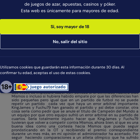
de juegos de azar, apuestas, casinos y póker.
Yo la verdad sigo sin entender tanta movida por una cosa que beneficia
a todos los usuarios del foro, en fín.
Esta web es únicamente para mayores de edad.
TipsterPulpito
#27 por JesusBenavides en 02 Sep 2008
Bueno, voy a dar mi opinión en total libertad y sin intención de que
nadie se ofenda.
Si, soy mayor de 18
Por lo que leo en los foros hay unos cuántos usuarios que han emitido
un sólo voto en vez de dos por que desconocían que se abría esta
posibilidad, ahí hay un error de la administración del canal que debía
de haber anunciado este cambio con anterioridad a abrirse la votación,
No, salir del sitio
el problema estaba en que tenías que emitir los dos votos en la primera
vez que votabas con lo que los usuarios que se enteraron después de
votar ya no podían ir a emitir su 2o voto, o eso es lo que he entendido
de lo que se dice en los foros, yo en mi caso como me enteré antes de ir
a votar y emití mis dos votos sin ningún problema.
Y claro, esto es como cuando hay un error arbitral en un partido ¿sin en
el error habría ganado el mismo equipo? igual sí, igual no, eso es
Utilizamos cookies que guardarán esta información durante 30 días. Al
imposible saberlo. Si pasa esto en la última votación en que fui Tipster
confirmar tu edad, aceptas el uso de estas cookies.
yo no hay duda de que era totalmente inocuo por que perdí por una
diferencia de votos enorme y ho hay influencia alguna. El problema es
que ha sucedido en la votación más ajustada, ajustada relativamente
por que si has tenido 25 votos y te ha sacado 3 votos el 2º clasificado
no son tan fáciles de recuperar. Si todos los usuarios hubieran votado
dos veces es imposible saber con certeza si el eliminado hubiera sido
Mismos o incluso si hubiera habido empate por que las diferencias han
sido pequeñas pero igual que en un partido de futbol no se puede
repetir un partido cada vez que haya un error arbitral importante.
KingJames y Fuchu79 han ganado el partido y así debe constar, otra
cosa sería como pedir que se anule el título de Campeón del Mundo a
un equipo por que otro equipo sufrió un error arbitral en su partido de
cuartos. Sería totalmente injusto hacer que KingJames y Fuchu79
tuvieran que volver a competir contra Mismos, ahora bien, sí que es una
buena idea como una cortesía hacia Mismos que pueda seguir
pronósticando en la OT y recibiendo el premio correspondiente
durante un mes más, en mi opinión el administrador ha acertado. Por
seguir haciendo comparaciones a un atleta olímpico que ha sufrido