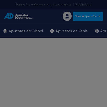
Todos los enlaces son patrocinados
|
Publicidad
Crea un pronóstico
1
Apuestas de Fútbol
Apuestas de Tenis
Apu