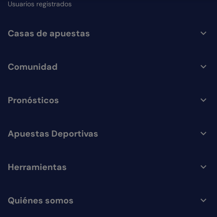
Usuarios registrados
Casas de apuestas
Comunidad
Pronósticos
Apuestas Deportivas
Herramientas
Quiénes somos