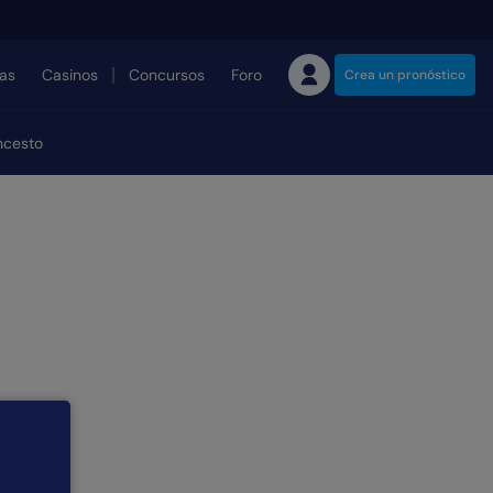
|
as
Casinos
Concursos
Foro
Crea un pronóstico
ncesto