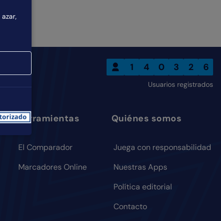
 azar,
1
4
0
3
2
6
Usuarios registrados
Herramientas
Quiénes somos
El Comparador
Juega con responsabilidad
Marcadores Online
Nuestras Apps
Política editorial
Contacto