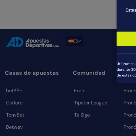
Estás
ADCOM home link
ES
Utilizamos
durante 30 
Casas de apuestas
Comunidad
Pron
de estas co
bet365
Foro
Pron
Codere
Tipster League
Pronó
TonyBet
Te Sigo
Pronó
Betway
Pronó