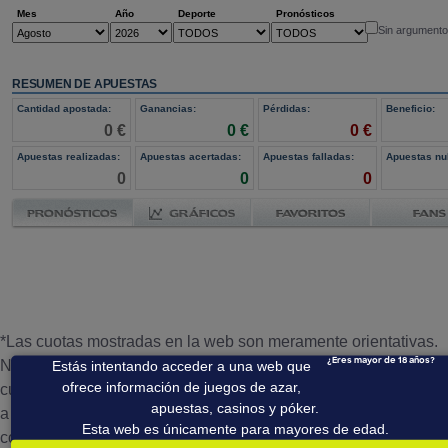
Mes
Año
Deporte
Pronósticos
Sin argumento
RESUMEN DE APUESTAS
Cantidad apostada:
Ganancias:
Pérdidas:
Beneficio:
0 €
0 €
0 €
Apuestas realizadas:
Apuestas acertadas:
Apuestas falladas:
Apuestas nu
0
0
0
*Las cuotas mostradas en la web son meramente orientativas.
¿Eres mayor de 18 años?
Nuestro equipo trabaja muy duro para poder ofrecerte las
Estás intentando acceder a una web que
ofrece información de juegos de azar,
cuotas más actualizadas posibles. Estas cuotas están sujetas
apuestas, casinos y póker.
a posibles cambios por parte de los operadores. No olvides
Esta web es únicamente para mayores de edad.
comprobar la cuota actualizada en la casa de apuestas antes