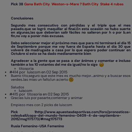
Pick 38
Gana Bath City Weston-s-Mare ? Bath City Stake 4 rubas
Conclusiones
Segundo mes consecutivo con pérdidas y el triple que el mes
pasado,que se logró maquillar al final.En esta ocasión no hubo suerte
en algunas,las que deberian salir fáciles no salieron por h o por b,en
fin,no voy a poner más excusas.
Debo seleccionar mejor el próximo mes que para mi terminará el dia 15
de Septiembre porque me voy fuera de España hasta el dia 30 que
volveré de madrugada a casa por lo que espero poder continuar en
Octubre si esto se ha dado medianamente bien
Agradecer a la gente que se pasa a dar ánimos y comentar e incluso
también a los 10 votantes del me da igual/no lo sigo
titosoria
#414 por
luiscom en 02 Sep 2015
Bueno tito,seguro que este mes es mucho mejor....animo y a buscar esos
verdes..las mias un fallo/un acierto
Saludos
luiscom
#415 por
titosoria en 02 Sep 2015
Gracias luis por pasarte,comentar y animar
Empiezo mes con 2 picks de luiscom
Pick 1
http://www.apuestasdeportivas.com/foro/pronosticos-
voleyball/copa-del-mundo-femenino-0409-4-de-septiembre-
2015/msg1175773/#msg1175773
Rusia Femenino-USA Femenino