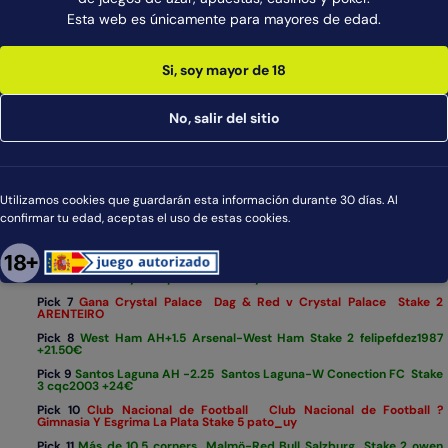
1 apuesta fallada -30€
Esta web es únicamente para mayores de edad.
rubas 1 apuesta realizada
Si, soy mayor de 18
1 apuesta fallada -40€
Resumen Picks
No, salir del sitio
Pick 1
Dan Martin mejor que Dani Moreno Stake 2 oktane8
Pick 2
Bakelants mejor que Cardoso Stake 2 oktane8 +8.89€
Pick 3
Más de 3.25 goles Bonnyrigg White Eagles v Blacktown Spartans
Stake 3 Kanzyani **mitad fallada/nula
Utilizamos cookies que guardarán esta información durante 30 días. Al
confirmar tu edad, aceptas el uso de estas cookies.
Pick 4
Hibernian marca más de 3.5 goles Hibernian-Montrose Stake 2
vmv
Pick 5
Chelsea ganará el trofeo Arsenal-Chelsea Stake 3 titosoria
Pick 6
Monterrey o empate Monterrey-Benfica Stake 3 titosoria +20€
Pick 7
Gana Crystal Palace Dag & Red v Crystal Palace Stake 2
ARENTEIRO
Pick 8
West Ham AH+1.5 Arsenal-West Ham Stake 2 felipefdez1987
+21.50€
Pick 9
Santos Laguna AH -2.25 Santos Laguna-W Conection FC Stake
3 cqc2003 +24€
Pick 10
Club Nacional de Football Club Nacional de Football ?
Gimnasia Y Esgrima La Plata Stake 5 pato_uy
Pick 11
Más de 10.5 corners Malmö-Red Bull Salzburg Stake 2 owen