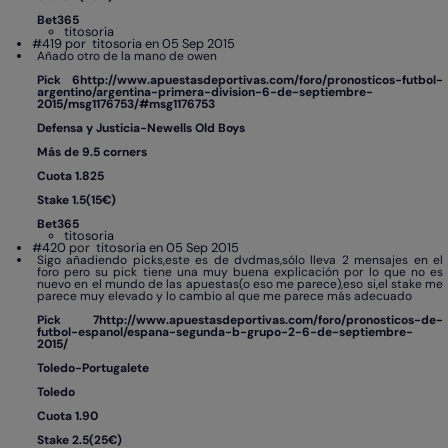
Bet365
titosoria
#419 por
titosoria en 05 Sep 2015
Añado otro de la mano de owen
Pick 6
http://www.apuestasdeportivas.com/foro/pronosticos-futbol-
argentino/argentina-primera-division-6-de-septiembre-
2015/msg1176753/#msg1176753
Defensa y Justicia-Newells Old Boys
Más de 9.5 corners
Cuota 1.825
Stake 1.5(15€)
Bet365
titosoria
#420 por
titosoria en 05 Sep 2015
Sigo añadiendo picks,este es de dvdmas,sólo lleva 2 mensajes en el
foro pero su pick tiene una muy buena explicación por lo que no es
nuevo en el mundo de las apuestas(o eso me parece),eso si,el stake me
parece muy elevado y lo cambio al que me parece más adecuado
Pick 7
http://www.apuestasdeportivas.com/foro/pronosticos-de-
futbol-espanol/espana-segunda-b-grupo-2-6-de-septiembre-
2015/
Toledo-Portugalete
Toledo
Cuota 1.90
Stake 2.5(25€)