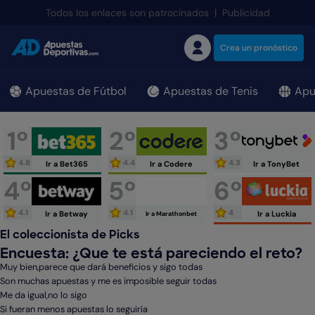
;
Todos los enlaces son patrocinados
|
Publicidad
Crea un pronóstico
Apuestas de Fútbol
Apuestas de Tenis
Apu
1º
2º
3º
4.8
4.4
4.3
Ir a Bet365
Ir a Codere
Ir a TonyBet
4º
5º
6º
4.1
4.1
4
Ir a Betway
Ir a Luckia
Ir a Marathonbet
El coleccionista de Picks
Encuesta: ¿Que te está pareciendo el reto?
Muy bien,parece que dará beneficios y sigo todas
Son muchas apuestas y me es imposible seguir todas
Me da igual,no lo sigo
Si fueran menos apuestas lo seguiría