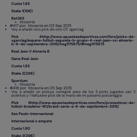
Cuota 1.85
Stake 1(10€)
Bet365
titosoria
#417 por
titosoria en 03 Sep 2015
Voy a añadir otro pick de otro OT vgarciag
Pick 4
http://www.apuestasdeportivas.com/foro/picks-de-
vgarciag/espana-futbol-segunda-b-grupo-4-real-jaen-vs-almeria-
b-6-de-septiembre-2015/msg1175975/#msg1175975
Real Jaen V Almeria B
Gana Real Jaen
Cuota 1.85
Stake 2(20€)
Sportium
titosoria
#418 por
titosoria en 05 Sep 2015
Voy a añadir un pick,ya corregiré pero de los 3 picks jugados van 2
aciertos y 1 fallo,este pick de la mano de mi paisano polcaniggia
Pick 5
http://www.apuestasdeportivas.com/foro/pronosticos-de-
futbol-brasileno-161/brasil-serie-a-6-de-septiembre-2015/
Sao Paulo-Internacional
Internacional o empate
Cuota 1.90
Stake 2(20€)