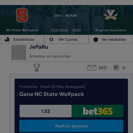
USA - NCAAB
03.01.2026 - 15:00
NC State Wolfpack
Virginia Cavaliers
Estadísticas
Ver Cuotas
Ver resultados
JePaRu
Amateur en apuestas
250
0
Pronóstico
Stake 0.5 (Muy Arriesgada)
Gana NC State Wolfpack
1.52
Realizar apuesta