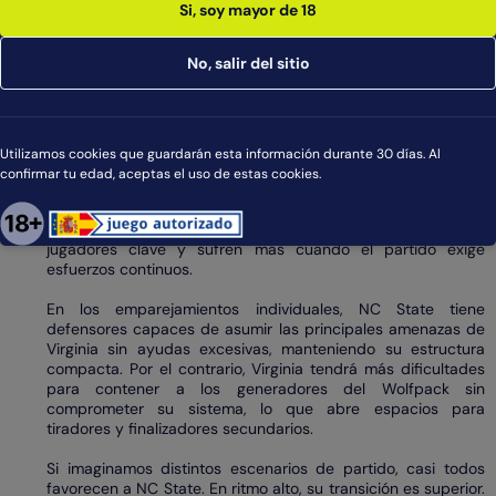
estructura defensiva de Virginia. Cada posesión extra
Si, soy mayor de 18
desgasta y aumenta la probabilidad de tiros liberados. En
defensa, el Wolfpack cierra bien su aro, limitando las
No, salir del sitio
segundas oportunidades de un rival que no destaca por
dominar el rebote ofensivo.
La profundidad de la rotación también favorece a NC State.
Puede mantener intensidad durante todo el partido,
Utilizamos cookies que guardarán esta información durante 30 días. Al
alternando jugadores sin perder agresividad. En un
confirmar tu edad, aceptas el uso de estas cookies.
encuentro donde el ritmo puede subir más de lo que Virginia
desea, tener piernas frescas en los minutos finales marca
diferencias. Los Cavaliers dependen más de ciertos
jugadores clave y sufren más cuando el partido exige
esfuerzos continuos.
En los emparejamientos individuales, NC State tiene
defensores capaces de asumir las principales amenazas de
Virginia sin ayudas excesivas, manteniendo su estructura
compacta. Por el contrario, Virginia tendrá más dificultades
para contener a los generadores del Wolfpack sin
comprometer su sistema, lo que abre espacios para
tiradores y finalizadores secundarios.
Si imaginamos distintos escenarios de partido, casi todos
favorecen a NC State. En ritmo alto, su transición es superior.