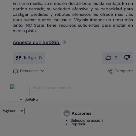
En ritmo medio, su creación desde bote les da ventaja. En un
partido cerrado, su variedad ofensiva y su capacidad para
castigar pérdidas y rebotes ofensivos les ofrece más vías
para sumar puntos. Incluso si Virginia impone un ritmo más
lento, NC State tiene recursos suficientes para anotar en
media pista.
Apuesta con Bet365
Te Sigo
0
0
Denunciar
Compartir
JePaRu
Páginas:
Acciones
Selecciona accion
Imprimir