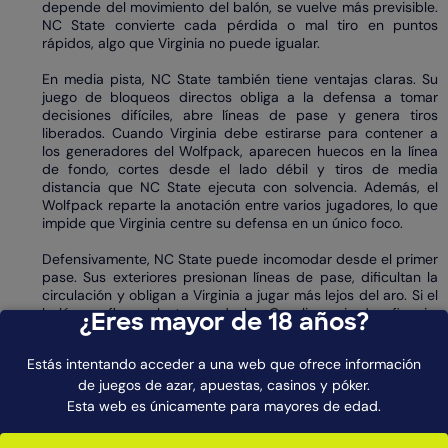
depende del movimiento del balón, se vuelve más previsible.
NC State convierte cada pérdida o mal tiro en puntos
rápidos, algo que Virginia no puede igualar.
En media pista, NC State también tiene ventajas claras. Su
juego de bloqueos directos obliga a la defensa a tomar
decisiones difíciles, abre líneas de pase y genera tiros
liberados. Cuando Virginia debe estirarse para contener a
los generadores del Wolfpack, aparecen huecos en la línea
de fondo, cortes desde el lado débil y tiros de media
distancia que NC State ejecuta con solvencia. Además, el
Wolfpack reparte la anotación entre varios jugadores, lo que
impide que Virginia centre su defensa en un único foco.
Defensivamente, NC State puede incomodar desde el primer
pase. Sus exteriores presionan líneas de pase, dificultan la
circulación y obligan a Virginia a jugar más lejos del aro. Si el
balón no fluye, el ataque de los Cavaliers pierde eficacia.
¿Eres mayor de 18 años?
Además, NC State puede alternar coberturas, cambiar
emparejamientos y ajustar defensas según el momento, lo
Estás intentando acceder a una web que ofrece información
que obliga a Virginia a adaptarse constantemente y reduce
la efectividad de sus sistemas.
de juegos de azar, apuestas, casinos y póker.
Esta web es únicamente para mayores de edad.
El rebote es otro punto clave. NC State carga bien el rebote
ofensivo, generando segundas oportunidades que rompen la