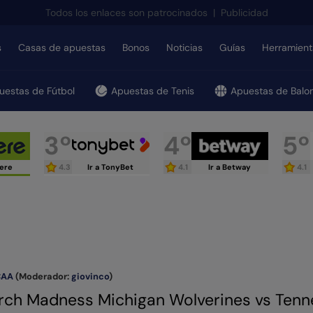
Todos los enlaces son patrocinados
|
Publicidad
s
Casas de apuestas
Bonos
Noticias
Guías
Herramient
uestas de Fútbol
Apuestas de Tenis
Apuestas de Balo
3º
4º
5º
dere
4.3
Ir a TonyBet
4.1
Ir a Betway
4.1
CAA
(Moderador:
giovinco
)
ch Madness Michigan Wolverines vs Tenn