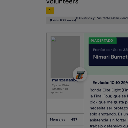
Volunteers
1
0 Usuarios y 1 Visitante están vien
(Leído 1225 veces)
ACERTADO
Pronóstico
Stake 3.
Nimari Burnett
manzanasbc
Enviado: 10:10 29
Tipster Plata
Amateur en
Ronda Elite Eight (F
apuestas
la Final Four, que se
pick que me gusta p
necesita ser protagon
solo anotando. Es un
Mensajes
497
asistencia sin forz
trabajo defensivo q