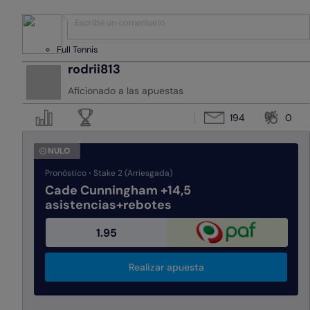
Full Tennis
rodrii813
Aficionado a las apuestas
194
0
NULO
Pronóstico
Stake 2 (Arriesgada)
Cade Cunningham +14,5
asistencias+rebotes
1.95
Realizar apuesta