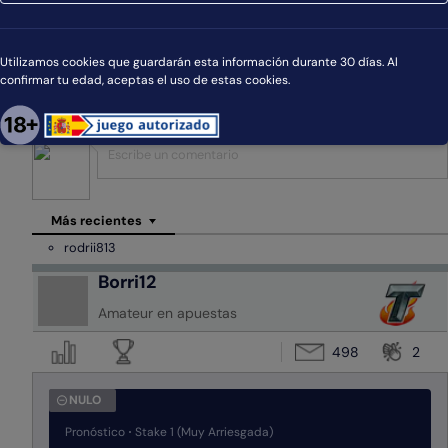
Apuesta con Paf
Te Sigo
2
1
Utilizamos cookies que guardarán esta información durante 30 días. Al
confirmar tu edad, aceptas el uso de estas cookies.
Denunciar
Compartir
Más recientes
rodrii813
Borri12
Amateur en apuestas
498
2
NULO
Pronóstico
Stake 1 (Muy Arriesgada)