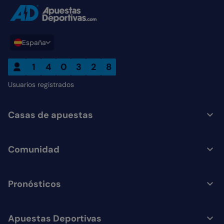
ADCOM home link
España
1
4
0
3
2
8
Usuarios registrados
Casas de apuestas
Comunidad
Pronósticos
Apuestas Deportivas