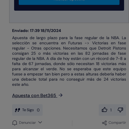
Enviado: 17:39 18/11/2024
Apuesta de largo plazo para la fase regular de la NBA. La
selección se encuentra en Futuras -> Victorias en fase
regular - Otras opciones. Necesitamos que Detroit Pistons
consigan 25 o más victorias en las 82 jornadas de fase
regular de la NBA. A día de hoy están con un récord de 7-8 a
falta de 67 jornadas, donde sólo necesitan 18 victorias más
para alcanzar el verde. No se esperaba que este equipo
fuese a empezar tan bien pero a estas alturas debería haber
una debacle total para no conseguir más de 24 victorias
este año.
Apuesta con Bet365
Te Sigo
0
1
Denunciar
Compartir