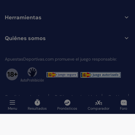
Herramientas
Quiénes somos
ApuestasDeportivas.com promueve el juego responsable:
Condiciones legales
Política de privacidad
Cookies
Juega con responsabilidad
Preferencias de cookies
Menu
Resultados
Pronósticos
Comparador
Foro
© 2026 Apuestasdeportivas.com todos los derechos
reservados