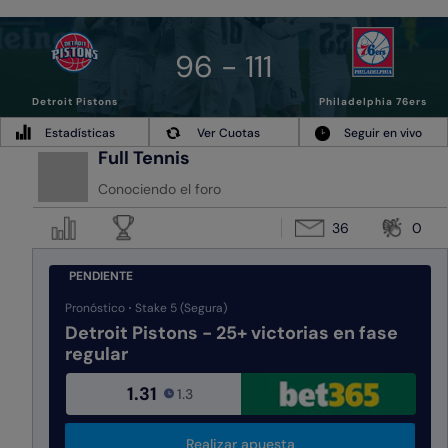
96 - 111
Detroit Pistons
Philadelphia 76ers
Estadísticas
Ver Cuotas
Seguir en vivo
Full Tennis
Conociendo el foro
36
0
PENDIENTE
Pronóstico
Stake 5 (Segura)
Detroit Pistons - 25+ victorias en fase
regular
1.31
1.3
Realizar apuesta