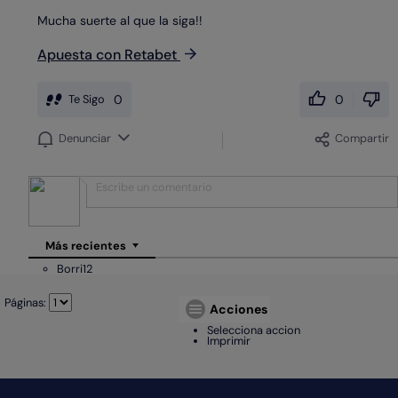
Mucha suerte al que la siga!!
Apuesta con Retabet
Te Sigo
0
0
Denunciar
Compartir
Más recientes
Borri12
Páginas:
Acciones
Selecciona accion
Imprimir