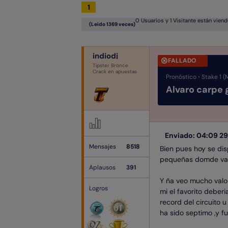
1
0 Usuarios y 1 Visitante están vien
(Leído 1369 veces)
indiodj
FALLADO
Tipster Bronce
Crack en apuestas
Pronóstico
Stake 1 
Alvaro carpe
Enviado: 04:09 2
Mensajes
8518
Bien pues hoy se dis
pequeñas domde vamo
Aplausos
391
Y ña veo mucho valor
Logros
mi el favorito deber
record del circuito
ha sido septimo ,y f