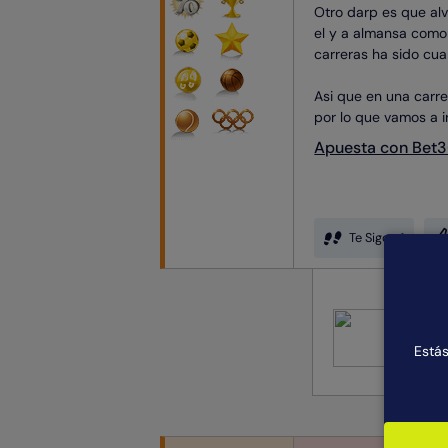
Otro darp es que alv
el y a almansa como
carreras ha sido cu
Asi que en una carre
por lo que vamos a 
Apuesta con Bet
Te Sigo
1
Estás