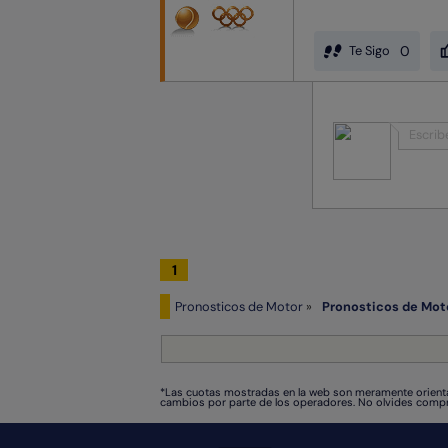
Te Sigo
0
1
Pronosticos de Motor
»
Pronosticos de Mot
*Las cuotas mostradas en la web son meramente orientat
cambios por parte de los operadores. No olvides comprob