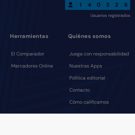
1
4
0
3
2
6
Usuarios registrados
Herramientas
Quiénes somos
El Comparador
Juega con responsabilidad
Marcadores Online
Nuestras Apps
Política editorial
Contacto
Cómo calificamos