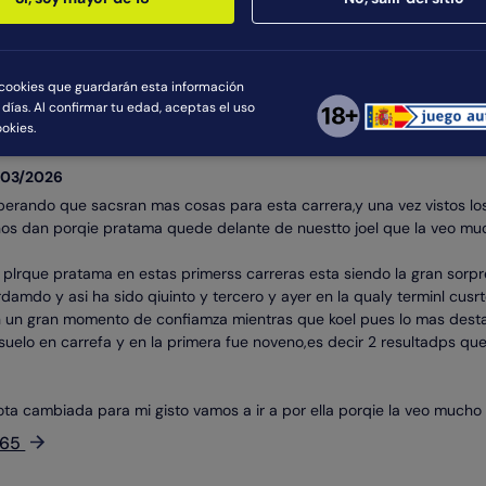
Arriesgada)
2.1
r que joel esteban
 cookies que guardarán esta información
días. Al confirmar tu edad, aceptas el uso
okies.
9/03/2026
perando que sacsran mas cosas para esta carrera,y una vez vistos lo
nos dan porqie pratama quede delante de nuestto joel que la veo mu
 plrque pratama en estas primerss carreras esta siendo la gran sorpre
rdamdo y asi ha sido qiuinto y tercero y ayer en la qualy terminl c
n un gran momento de confiamza mientras que koel pues lo mas dest
 suelo en carrefa y en la primera fue noveno,es decir 2 resultadps q
ota cambiada para mi gisto vamos a ir a por ella porqie la veo mucho 
365