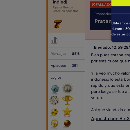
indiodj
FALLADO
Tipster Bronce
Crack en apuestas
Pronóstico
Stake 2 (
Pratama mejo
Utilizamos
durante 30 
de estas co
Enviado: 10:59 2
Mensajes
8518
Bien pues estsba es
por ests cuota que 
Aplausos
391
Y la veo mucho valor
Logros
indonesio lo esta bo
rapido y que esta e
pero luego se fue al
verde.
Asi que viendo la cu
Apuesta con Bet