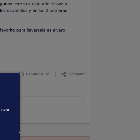
lgunos verdss y este año le vwo a
los españoles y en las 2 primeras
vorito para llevarsela es alvaro
Denunciar
Compartir
 azar,