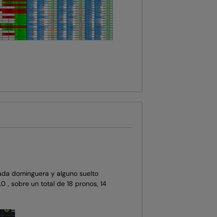
nada dominguera y alguno suelto
0 , sobre un total de 18 pronos, 14