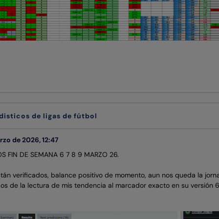
disticos de ligas de fútbol
rzo de 2026, 12:47
S FIN DE SEMANA 6 7 8 9 MARZO 26.
tán verificados, balance positivo de momento, aun nos queda la jor
os de la lectura de mis tendencia al marcador exacto en su versión 6.