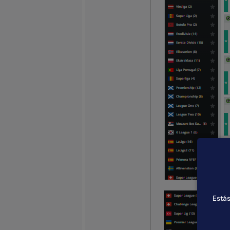
Estás