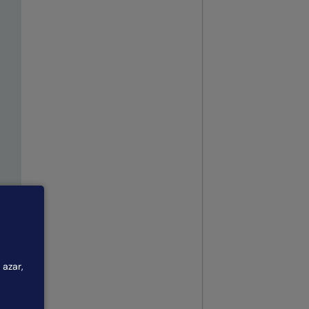
 azar,