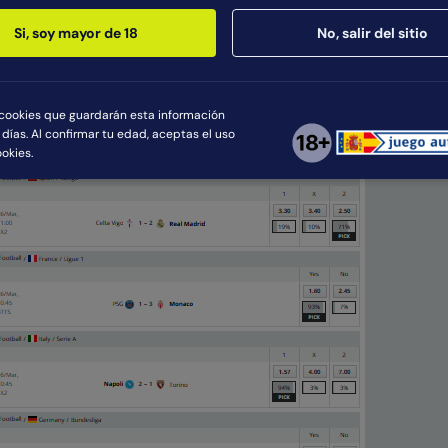
Si, soy mayor de 18
No, salir del sitio
 cookies que guardarán esta información
días. Al confirmar tu edad, aceptas el uso
okies.