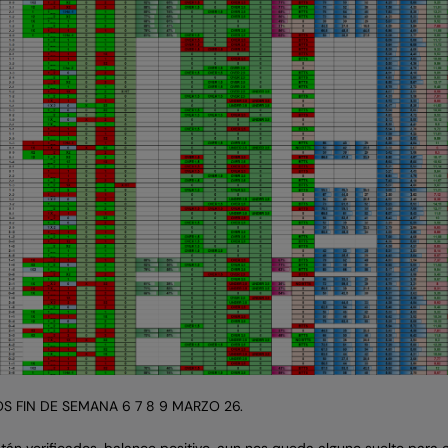
S FIN DE SEMANA 6 7 8 9 MARZO 26.
tán verificados, balance positivo, aun nos queda alguno suelto para e