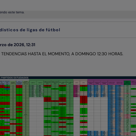
iendo este tema.
disticos de ligas de fútbol
zo de 2026, 12:31
 TENDENCIAS HASTA EL MOMENTO, A DOMINGO 12:30 HORAS.