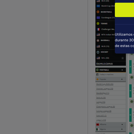
Utilizamos
durante 30 
de estas co