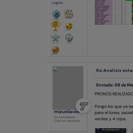
Logros
Re:Analisis esta
Enviado: 08 de Ma
PRONOS REALIZADO
Pongo los que ya es
migueljavier
para el lunes, sacad
No Participante
verdes y 4 rojos.
Crack en apuestas