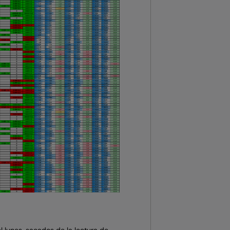
l lunes, sacados de la lectura de