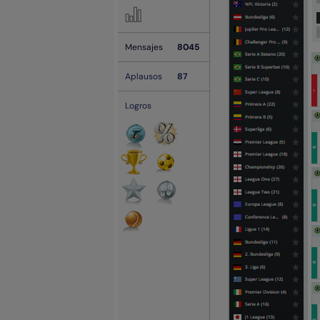
Mensajes
8045
Aplausos
87
Logros